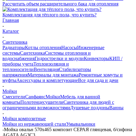
Рассчитать объем расширительного бака для отопления
Комплектация для тёплого пола, что купить?
Главная
-
Каталог
-
Сантехника
Радиаторы
Котлы отопления
Насосы
Инженерные
системы
Сантехника
Системы отопления и
водоснабжения
Гидрострелки и модули
Конвекторы
КИП /
приборы учета
Теплоизоляция и
теплоносители
Вентиляция
Стабилизаторы
напряжения
Материалы для монтажа
Ремонтные хомуты и
муфты
Аксессуары и комплетующие
Все для сада и дачи
-
Мойки
Смесители
Санфаянс
Мойки
Мебель для ванной
комнаты
Полотенцесушители
Сантехника для людей с
ограниченными возможностями
Душевые поддоны
Ванны
-
Мойки композитные
Мойки из нержавеющей стали
Умывальники
-
Мойка овальн 570х465 композит СЕРАЯ глянцевая, б/сифона
AGATA AG3C3