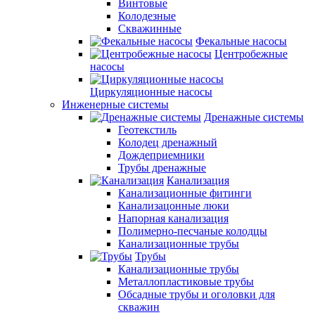
Винтовые
Колодезные
Скважинные
Фекальные насосы
Центробежные
насосы
Циркуляционные насосы
Инженерные системы
Дренажные системы
Геотекстиль
Колодец дренажный
Дождеприемники
Трубы дренажные
Канализация
Канализационные фитинги
Канализацонные люки
Напорная канализация
Полимерно-песчаные колодцы
Канализационные трубы
Трубы
Канализационные трубы
Металлопластиковые трубы
Обсадные трубы и оголовки для
скважин