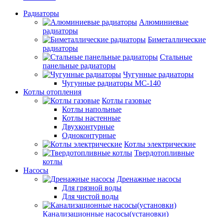
Радиаторы
Алюминиевые
радиаторы
Биметаллические
радиаторы
Стальные
панельные радиаторы
Чугунные радиаторы
Чугунные радиаторы МС-140
Котлы отопления
Котлы газовые
Котлы напольные
Котлы настенные
Двухконтурные
Одноконтурные
Котлы электрические
Твердотопливные
котлы
Насосы
Дренажные насосы
Для грязной воды
Для чистой воды
Канализационные насосы(установки)