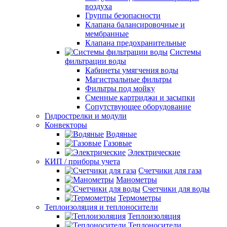
воздуха
Группы безопасности
Клапана балансировочные и
мембранные
Клапана предохранительные
Системы
фильтрации воды
Кабинеты умягчения воды
Магистральные фильтры
Фильтры под мойку
Сменные картриджи и засыпки
Сопутствующее оборудование
Гидрострелки и модули
Конвекторы
Водяные
Газовые
Электрические
КИП / приборы учета
Счетчики для газа
Манометры
Счетчики для воды
Термометры
Теплоизоляция и теплоносители
Теплоизоляция
Теплоносители