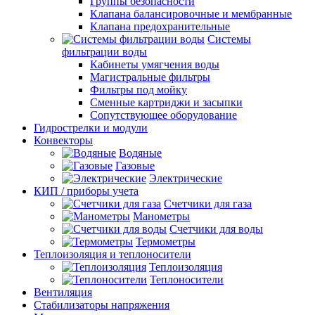
Группы безопасности
Клапана балансировочные и мембранные
Клапана предохранительные
Системы
фильтрации воды
Кабинеты умягчения воды
Магистральные фильтры
Фильтры под мойку
Сменные картриджи и засыпки
Сопутствующее оборудование
Гидрострелки и модули
Конвекторы
Водяные
Газовые
Электрические
КИП / приборы учета
Счетчики для газа
Манометры
Счетчики для воды
Термометры
Теплоизоляция и теплоносители
Теплоизоляция
Теплоносители
Вентиляция
Стабилизаторы напряжения