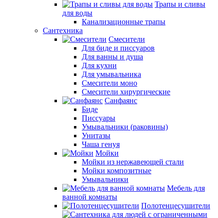
Трапы и сливы
для воды
Канализационные трапы
Сантехника
Смесители
Для биде и писсуаров
Для ванны и душа
Для кухни
Для умывальника
Смесители моно
Смесители хирургические
Санфаянс
Биде
Писсуары
Умывальники (раковины)
Унитазы
Чаша генуя
Мойки
Мойки из нержавеющей стали
Мойки композитные
Умывальники
Мебель для
ванной комнаты
Полотенцесушители