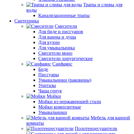
Трапы и сливы для
воды
Канализационные трапы
Сантехника
Смесители
Для биде и писсуаров
Для ванны и душа
Для кухни
Для умывальника
Смесители моно
Смесители хирургические
Санфаянс
Биде
Писсуары
Умывальники (раковины)
Унитазы
Чаша генуя
Мойки
Мойки из нержавеющей стали
Мойки композитные
Умывальники
Мебель для ванной
комнаты
Полотенцесушители