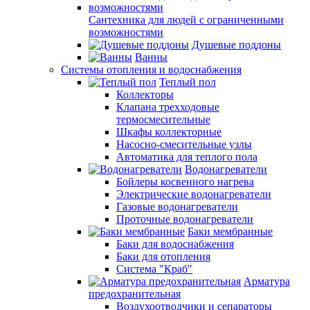
Сантехника для людей с ограниченными
возможностями
Душевые поддоны
Ванны
Системы отопления и водоснабжения
Теплый пол
Коллекторы
Клапана трехходовые
термосмесительные
Шкафы коллекторные
Насосно-смесительные узлы
Автоматика для теплого пола
Водонагреватели
Бойлеры косвенного нагрева
Электрические водонагреватели
Газовые водонагреватели
Проточные водонагреватели
Баки мембранные
Баки для водоснабжения
Баки для отопления
Система "Краб"
Арматура
предохранительная
Воздухоотводчики и сепараторы