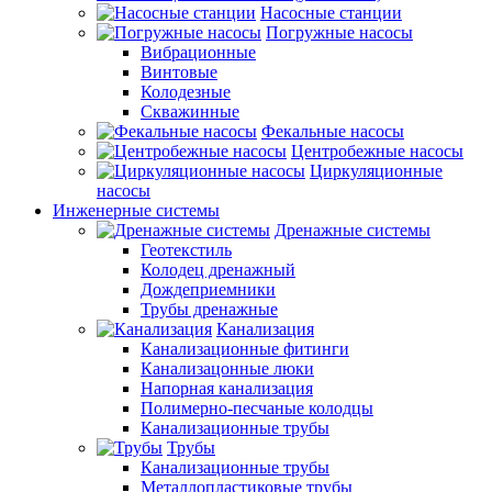
Насосные станции
Погружные насосы
Вибрационные
Винтовые
Колодезные
Скважинные
Фекальные насосы
Центробежные насосы
Циркуляционные
насосы
Инженерные системы
Дренажные системы
Геотекстиль
Колодец дренажный
Дождеприемники
Трубы дренажные
Канализация
Канализационные фитинги
Канализацонные люки
Напорная канализация
Полимерно-песчаные колодцы
Канализационные трубы
Трубы
Канализационные трубы
Металлопластиковые трубы