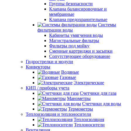
Группы безопасности
Клапана балансировочные и
мембранные
Клапана предохранительные
Системы
фильтрации воды
Кабинеты умягчения воды
Магистральные фильтры
Фильтры под мойку
Сменные картриджи и засыпки
Сопутствующее оборудование
Гидрострелки и модули
Конвекторы
Водяные
Газовые
Электрические
КИП / приборы учета
Счетчики для газа
Манометры
Счетчики для воды
Термометры
Теплоизоляция и теплоносители
Теплоизоляция
Теплоносители
Вентиляция