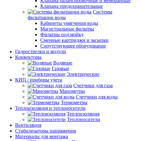
Клапана балансировочные и мембранные
Клапана предохранительные
Системы
фильтрации воды
Кабинеты умягчения воды
Магистральные фильтры
Фильтры под мойку
Сменные картриджи и засыпки
Сопутствующее оборудование
Гидрострелки и модули
Конвекторы
Водяные
Газовые
Электрические
КИП / приборы учета
Счетчики для газа
Манометры
Счетчики для воды
Термометры
Теплоизоляция и теплоносители
Теплоизоляция
Теплоносители
Вентиляция
Стабилизаторы напряжения
Материалы для монтажа