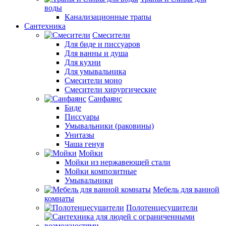
воды
Канализационные трапы
Сантехника
Смесители
Для биде и писсуаров
Для ванны и душа
Для кухни
Для умывальника
Смесители моно
Смесители хирургические
Санфаянс
Биде
Писсуары
Умывальники (раковины)
Унитазы
Чаша генуя
Мойки
Мойки из нержавеющей стали
Мойки композитные
Умывальники
Мебель для ванной
комнаты
Полотенцесушители