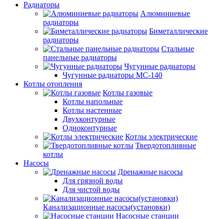
Радиаторы
Алюминиевые
радиаторы
Биметаллические
радиаторы
Стальные
панельные радиаторы
Чугунные радиаторы
Чугунные радиаторы МС-140
Котлы отопления
Котлы газовые
Котлы напольные
Котлы настенные
Двухконтурные
Одноконтурные
Котлы электрические
Твердотопливные
котлы
Насосы
Дренажные насосы
Для грязной воды
Для чистой воды
Канализационные насосы(установки)
Насосные станции