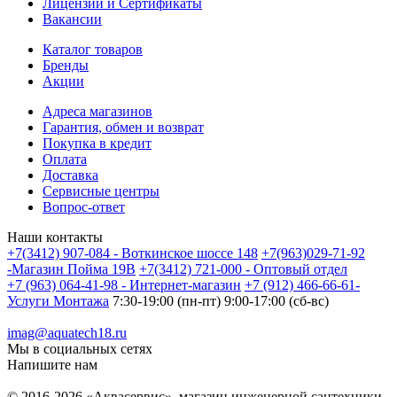
Лицензии и Сертификаты
Вакансии
Каталог товаров
Бренды
Акции
Адреса магазинов
Гарантия, обмен и возврат
Покупка в кредит
Оплата
Доставка
Сервисные центры
Вопрос-ответ
Наши контакты
+7(3412) 907-084 - Воткинское шоссе 148
+7(963)029-71-92
-Магазин Пойма 19В
+7(3412) 721-000 - Оптовый отдел
+7 (963) 064-41-98 - Интернет-магазин
+7 (912) 466-66-61-
Услуги Монтажа
7:30-19:00 (пн-пт) 9:00-17:00 (сб-вс)
imag@aquatech18.ru
Мы в социальных сетях
Напишите нам
© 2016-2026 «Аквасервис», магазин инженерной сантехники