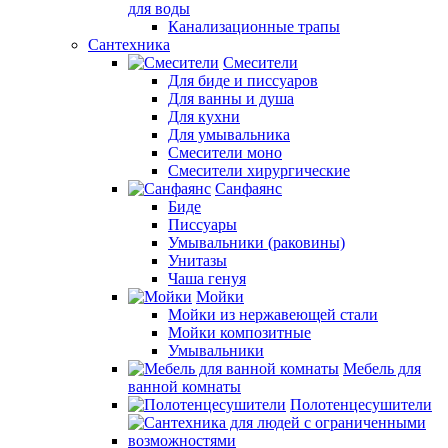
для воды
Канализационные трапы
Сантехника
Смесители
Для биде и писсуаров
Для ванны и душа
Для кухни
Для умывальника
Смесители моно
Смесители хирургические
Санфаянс
Биде
Писсуары
Умывальники (раковины)
Унитазы
Чаша генуя
Мойки
Мойки из нержавеющей стали
Мойки композитные
Умывальники
Мебель для
ванной комнаты
Полотенцесушители