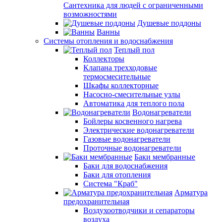
Сантехника для людей с ограниченными
возможностями
Душевые поддоны
Ванны
Системы отопления и водоснабжения
Теплый пол
Коллекторы
Клапана трехходовые
термосмесительные
Шкафы коллекторные
Насосно-смесительные узлы
Автоматика для теплого пола
Водонагреватели
Бойлеры косвенного нагрева
Электрические водонагреватели
Газовые водонагреватели
Проточные водонагреватели
Баки мембранные
Баки для водоснабжения
Баки для отопления
Система "Краб"
Арматура
предохранительная
Воздухоотводчики и сепараторы
воздуха