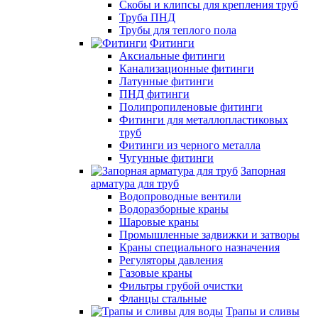
Скобы и клипсы для крепления труб
Труба ПНД
Трубы для теплого пола
Фитинги
Аксиальные фитинги
Канализационные фитинги
Латунные фитинги
ПНД фитинги
Полипропиленовые фитинги
Фитинги для металлопластиковых
труб
Фитинги из черного металла
Чугунные фитинги
Запорная
арматура для труб
Водопроводные вентили
Водоразборные краны
Шаровые краны
Промышленные задвижки и затворы
Краны специального назначения
Регуляторы давления
Газовые краны
Фильтры грубой очистки
Фланцы стальные
Трапы и сливы