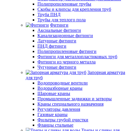
Полипропиленовые трубы
Скобы и клипсы для крепления труб
Труба ПНД
Трубы для теплого пола
Фитинги
Аксиальные фитинги
Канализационные фитинги
Латунные фитинги
ПНД фитинги
Полипропиленовые фитинги
Фитинги для металлопластиковых труб
Фитинги из черного металла
Чугунные фитинги
Запорная арматура
для труб
Водопроводные вентили
Водоразборные краны
Шаровые краны
Промышленные задвижки и затворы
Краны специального назначения
Регуляторы давления
Газовые краны
Фильтры грубой очистки
Фланцы стальные
Трапы и сливы для