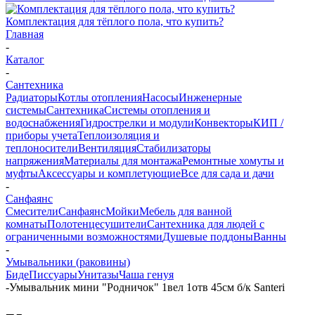
Комплектация для тёплого пола, что купить?
Главная
-
Каталог
-
Сантехника
Радиаторы
Котлы отопления
Насосы
Инженерные
системы
Сантехника
Системы отопления и
водоснабжения
Гидрострелки и модули
Конвекторы
КИП /
приборы учета
Теплоизоляция и
теплоносители
Вентиляция
Стабилизаторы
напряжения
Материалы для монтажа
Ремонтные хомуты и
муфты
Аксессуары и комплетующие
Все для сада и дачи
-
Санфаянс
Смесители
Санфаянс
Мойки
Мебель для ванной
комнаты
Полотенцесушители
Сантехника для людей с
ограниченными возможностями
Душевые поддоны
Ванны
-
Умывальники (раковины)
Биде
Писсуары
Унитазы
Чаша генуя
-
Умывальник мини "Родничок" 1вел 1отв 45см б/к Santeri