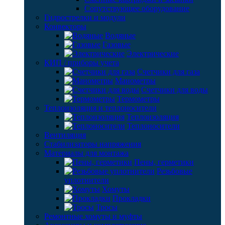
Сопутствующее оборудование
Гидрострелки и модули
Конвекторы
Водяные
Газовые
Электрические
КИП / приборы учета
Счетчики для газа
Манометры
Счетчики для воды
Термометры
Теплоизоляция и теплоносители
Теплоизоляция
Теплоносители
Вентиляция
Стабилизаторы напряжения
Материалы для монтажа
Пены, герметики
Резьбовые
уплотнители
Хомуты
Прокладки
Тросы
Ремонтные хомуты и муфты