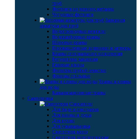
труб
Фитинги из черного металла
Чугунные фитинги
Запорная
арматура для труб
Водопроводные вентили
Водоразборные краны
Шаровые краны
Промышленные задвижки и затворы
Краны специального назначения
Регуляторы давления
Газовые краны
Фильтры грубой очистки
Фланцы стальные
Трапы и сливы
для воды
Канализационные трапы
Сантехника
Смесители
Для биде и писсуаров
Для ванны и душа
Для кухни
Для умывальника
Смесители моно
Смесители хирургические