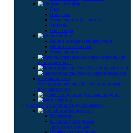
Санфаянс
Биде
Писсуары
Умывальники (раковины)
Унитазы
Чаша генуя
Мойки
Мойки из нержавеющей стали
Мойки композитные
Умывальники
Мебель для
ванной комнаты
Полотенцесушители
Сантехника для людей с ограниченными
возможностями
Душевые поддоны
Ванны
Системы отопления и водоснабжения
Теплый пол
Коллекторы
Клапана трехходовые
термосмесительные
Шкафы коллекторные