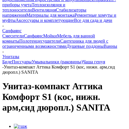
приборы учета
Теплоизоляция и
теплоносители
Вентиляция
Стабилизаторы
напряжения
Материалы для монтажа
Ремонтные хомуты и
муфты
Аксессуары и комплетующие
Все для сада и дачи
-
Санфаянс
Смесители
Санфаянс
Мойки
Мебель для ванной
комнаты
Полотенцесушители
Сантехника для людей с
ограниченными возможностями
Душевые поддоны
Ванны
-
Унитазы
Биде
Писсуары
Умывальники (раковины)
Чаша генуя
-
Унитаз-компакт Аттика Комфорт S1 (кос, нижн. арм,сид
дюропл.) SANITA
Унитаз-компакт Аттика
Комфорт S1 (кос, нижн.
арм,сид дюропл.) SANITA