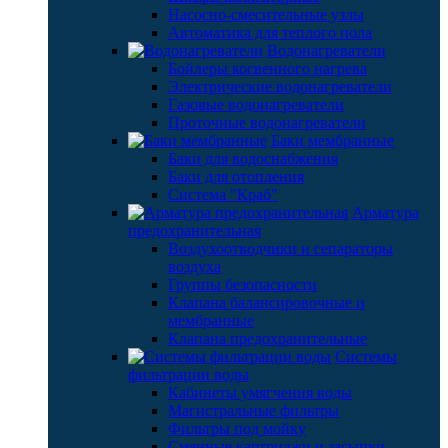
Насосно-смесительные узлы
Автоматика для теплого пола
Водонагреватели
Бойлеры косвенного нагрева
Электрические водонагреватели
Газовые водонагреватели
Проточные водонагреватели
Баки мембранные
Баки для водоснабжения
Баки для отопления
Система "Краб"
Арматура
предохранительная
Воздухоотводчики и сепараторы
воздуха
Группы безопасности
Клапана балансировочные и
мембранные
Клапана предохранительные
Системы
фильтрации воды
Кабинеты умягчения воды
Магистральные фильтры
Фильтры под мойку
Сменные картриджи и засыпки