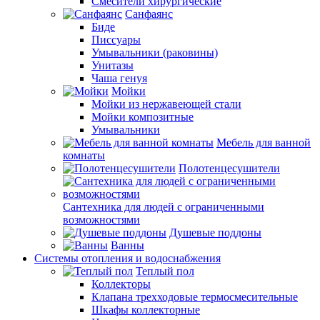
Смесители хирургические
Санфаянс
Биде
Писсуары
Умывальники (раковины)
Унитазы
Чаша генуя
Мойки
Мойки из нержавеющей стали
Мойки композитные
Умывальники
Мебель для ванной
комнаты
Полотенцесушители
Сантехника для людей с ограниченными
возможностями
Душевые поддоны
Ванны
Системы отопления и водоснабжения
Теплый пол
Коллекторы
Клапана трехходовые термосмесительные
Шкафы коллекторные