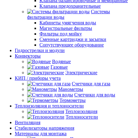
Клапана балансировочные и мембранные
Клапана предохранительные
Системы
фильтрации воды
Кабинеты умягчения воды
Магистральные фильтры
Фильтры под мойку
Сменные картриджи и засыпки
Сопутствующее оборудование
Гидрострелки и модули
Конвекторы
Водяные
Газовые
Электрические
КИП / приборы учета
Счетчики для газа
Манометры
Счетчики для воды
Термометры
Теплоизоляция и теплоносители
Теплоизоляция
Теплоносители
Вентиляция
Стабилизаторы напряжения
Материалы для монтажа