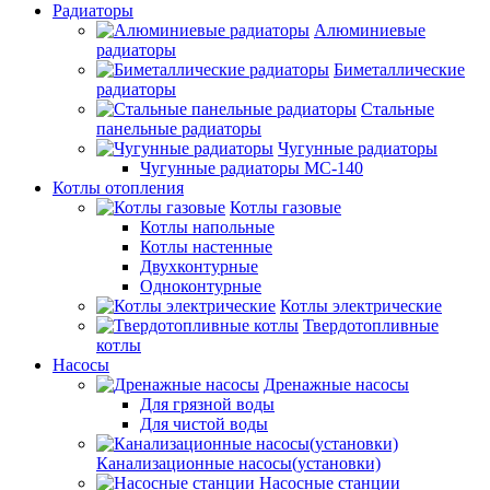
Радиаторы
Алюминиевые
радиаторы
Биметаллические
радиаторы
Стальные
панельные радиаторы
Чугунные радиаторы
Чугунные радиаторы МС-140
Котлы отопления
Котлы газовые
Котлы напольные
Котлы настенные
Двухконтурные
Одноконтурные
Котлы электрические
Твердотопливные
котлы
Насосы
Дренажные насосы
Для грязной воды
Для чистой воды
Канализационные насосы(установки)
Насосные станции