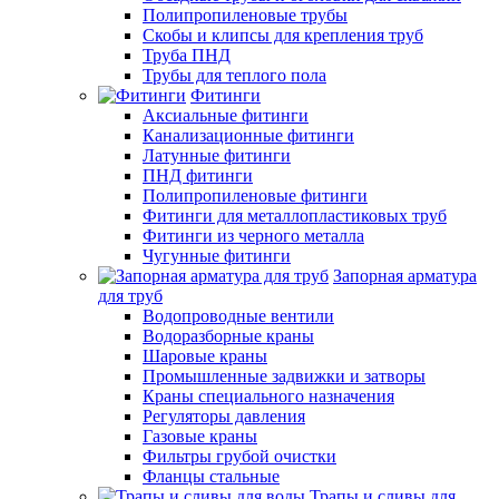
Полипропиленовые трубы
Скобы и клипсы для крепления труб
Труба ПНД
Трубы для теплого пола
Фитинги
Аксиальные фитинги
Канализационные фитинги
Латунные фитинги
ПНД фитинги
Полипропиленовые фитинги
Фитинги для металлопластиковых труб
Фитинги из черного металла
Чугунные фитинги
Запорная арматура
для труб
Водопроводные вентили
Водоразборные краны
Шаровые краны
Промышленные задвижки и затворы
Краны специального назначения
Регуляторы давления
Газовые краны
Фильтры грубой очистки
Фланцы стальные
Трапы и сливы для