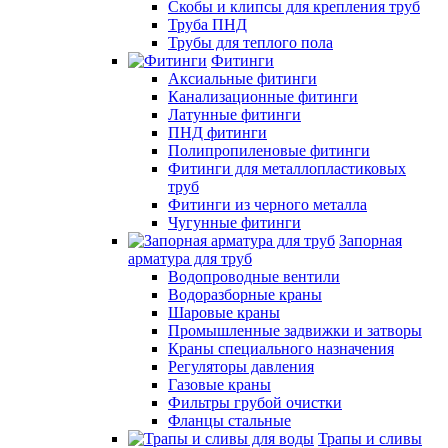
Скобы и клипсы для крепления труб
Труба ПНД
Трубы для теплого пола
Фитинги
Аксиальные фитинги
Канализационные фитинги
Латунные фитинги
ПНД фитинги
Полипропиленовые фитинги
Фитинги для металлопластиковых
труб
Фитинги из черного металла
Чугунные фитинги
Запорная
арматура для труб
Водопроводные вентили
Водоразборные краны
Шаровые краны
Промышленные задвижки и затворы
Краны специального назначения
Регуляторы давления
Газовые краны
Фильтры грубой очистки
Фланцы стальные
Трапы и сливы