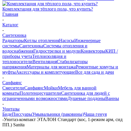
Комплектация для тёплого пола, что купить?
Главная
-
Каталог
-
Сантехника
Радиаторы
Котлы отопления
Насосы
Инженерные
системы
Сантехника
Системы отопления и
водоснабжения
Гидрострелки и модули
Конвекторы
КИП /
приборы учета
Теплоизоляция и
теплоносители
Вентиляция
Стабилизаторы
напряжения
Материалы для монтажа
Ремонтные хомуты и
муфты
Аксессуары и комплетующие
Все для сада и дачи
-
Санфаянс
Смесители
Санфаянс
Мойки
Мебель для ванной
комнаты
Полотенцесушители
Сантехника для людей с
ограниченными возможностями
Душевые поддоны
Ванны
-
Унитазы
Биде
Писсуары
Умывальники (раковины)
Чаша генуя
-
Унитаз-компакт ЭТАЛОН Стандарт (кос, 1-режим арм, сид
ПП.) Sanita