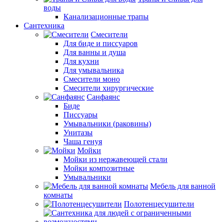
воды
Канализационные трапы
Сантехника
Смесители
Для биде и писсуаров
Для ванны и душа
Для кухни
Для умывальника
Смесители моно
Смесители хирургические
Санфаянс
Биде
Писсуары
Умывальники (раковины)
Унитазы
Чаша генуя
Мойки
Мойки из нержавеющей стали
Мойки композитные
Умывальники
Мебель для ванной
комнаты
Полотенцесушители