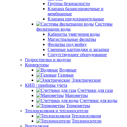
Группы безопасности
Клапана балансировочные и
мембранные
Клапана предохранительные
Системы
фильтрации воды
Кабинеты умягчения воды
Магистральные фильтры
Фильтры под мойку
Сменные картриджи и засыпки
Сопутствующее оборудование
Гидрострелки и модули
Конвекторы
Водяные
Газовые
Электрические
КИП / приборы учета
Счетчики для газа
Манометры
Счетчики для воды
Термометры
Теплоизоляция и теплоносители
Теплоизоляция
Теплоносители
Вентиляция