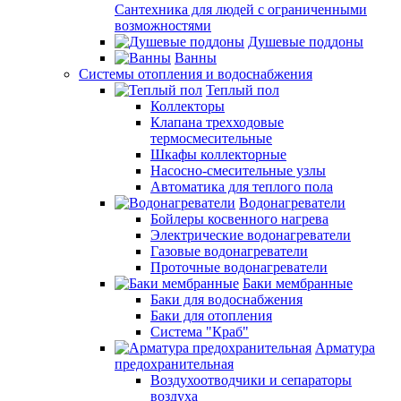
Сантехника для людей с ограниченными
возможностями
Душевые поддоны
Ванны
Системы отопления и водоснабжения
Теплый пол
Коллекторы
Клапана трехходовые
термосмесительные
Шкафы коллекторные
Насосно-смесительные узлы
Автоматика для теплого пола
Водонагреватели
Бойлеры косвенного нагрева
Электрические водонагреватели
Газовые водонагреватели
Проточные водонагреватели
Баки мембранные
Баки для водоснабжения
Баки для отопления
Система "Краб"
Арматура
предохранительная
Воздухоотводчики и сепараторы
воздуха