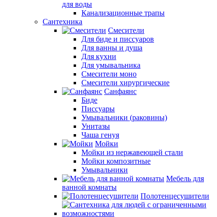
для воды
Канализационные трапы
Сантехника
Смесители
Для биде и писсуаров
Для ванны и душа
Для кухни
Для умывальника
Смесители моно
Смесители хирургические
Санфаянс
Биде
Писсуары
Умывальники (раковины)
Унитазы
Чаша генуя
Мойки
Мойки из нержавеющей стали
Мойки композитные
Умывальники
Мебель для
ванной комнаты
Полотенцесушители