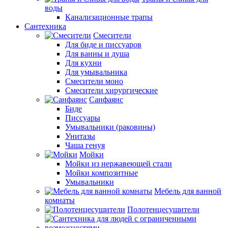
воды
Канализационные трапы
Сантехника
Смесители
Для биде и писсуаров
Для ванны и душа
Для кухни
Для умывальника
Смесители моно
Смесители хирургические
Санфаянс
Биде
Писсуары
Умывальники (раковины)
Унитазы
Чаша генуя
Мойки
Мойки из нержавеющей стали
Мойки композитные
Умывальники
Мебель для ванной
комнаты
Полотенцесушители