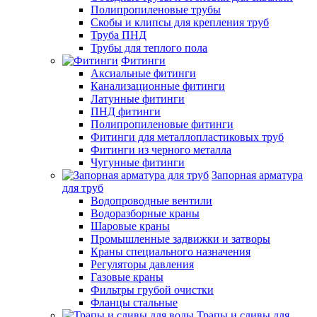
Полипропиленовые трубы
Скобы и клипсы для крепления труб
Труба ПНД
Трубы для теплого пола
Фитинги
Аксиальные фитинги
Канализационные фитинги
Латунные фитинги
ПНД фитинги
Полипропиленовые фитинги
Фитинги для металлопластиковых труб
Фитинги из черного металла
Чугунные фитинги
Запорная арматура
для труб
Водопроводные вентили
Водоразборные краны
Шаровые краны
Промышленные задвижки и затворы
Краны специального назначения
Регуляторы давления
Газовые краны
Фильтры грубой очистки
Фланцы стальные
Трапы и сливы для