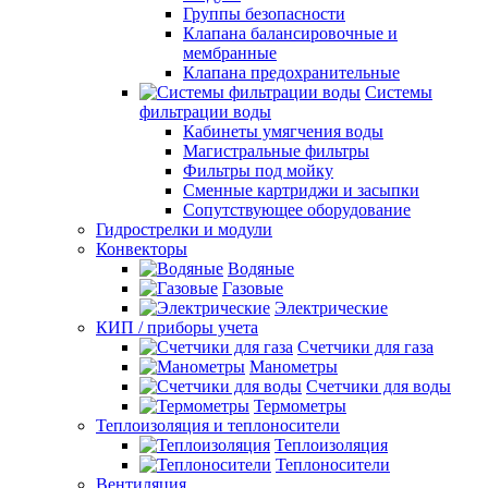
Группы безопасности
Клапана балансировочные и
мембранные
Клапана предохранительные
Системы
фильтрации воды
Кабинеты умягчения воды
Магистральные фильтры
Фильтры под мойку
Сменные картриджи и засыпки
Сопутствующее оборудование
Гидрострелки и модули
Конвекторы
Водяные
Газовые
Электрические
КИП / приборы учета
Счетчики для газа
Манометры
Счетчики для воды
Термометры
Теплоизоляция и теплоносители
Теплоизоляция
Теплоносители
Вентиляция