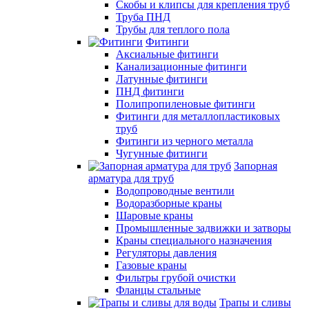
Скобы и клипсы для крепления труб
Труба ПНД
Трубы для теплого пола
Фитинги
Аксиальные фитинги
Канализационные фитинги
Латунные фитинги
ПНД фитинги
Полипропиленовые фитинги
Фитинги для металлопластиковых
труб
Фитинги из черного металла
Чугунные фитинги
Запорная
арматура для труб
Водопроводные вентили
Водоразборные краны
Шаровые краны
Промышленные задвижки и затворы
Краны специального назначения
Регуляторы давления
Газовые краны
Фильтры грубой очистки
Фланцы стальные
Трапы и сливы