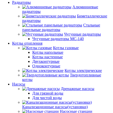
Радиаторы
Алюминиевые
радиаторы
Биметаллические
радиаторы
Стальные
панельные радиаторы
Чугунные радиаторы
Чугунные радиаторы МС-140
Котлы отопления
Котлы газовые
Котлы напольные
Котлы настенные
Двухконтурные
Одноконтурные
Котлы электрические
Твердотопливные
котлы
Насосы
Дренажные насосы
Для грязной воды
Для чистой воды
Канализационные насосы(установки)
Насосные станции