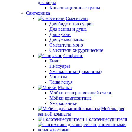
для воды
Канализационные трапы
Сантехника
Смесители
Для биде и писсуаров
Для ванны и душа
Для кухни
Для умывальника
Смесители моно
Смесители хирургические
Санфаянс
Биде
Писсуары
Умывальники (раковины)
Унитазы
Чаша генуя
Мойки
Мойки из нержавеющей стали
Мойки композитные
Умывальники
Мебель для
ванной комнаты
Полотенцесушители