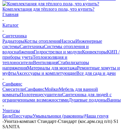
Комплектация для тёплого пола, что купить?
Главная
-
Каталог
-
Сантехника
Радиаторы
Котлы отопления
Насосы
Инженерные
системы
Сантехника
Системы отопления и
водоснабжения
Гидрострелки и модули
Конвекторы
КИП /
приборы учета
Теплоизоляция и
теплоносители
Вентиляция
Стабилизаторы
напряжения
Материалы для монтажа
Ремонтные хомуты и
муфты
Аксессуары и комплетующие
Все для сада и дачи
-
Санфаянс
Смесители
Санфаянс
Мойки
Мебель для ванной
комнаты
Полотенцесушители
Сантехника для людей с
ограниченными возможностями
Душевые поддоны
Ванны
-
Унитазы
Биде
Писсуары
Умывальники (раковины)
Чаша генуя
-
Унитаз-компакт Стандарт-Стандарт (кос.арм.сид п/п) S1
SANITA