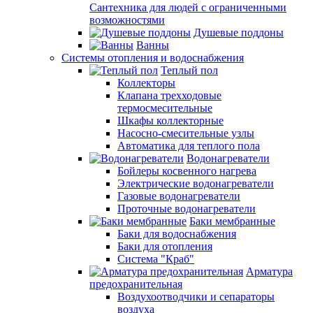
Сантехника для людей с ограниченными
возможностями
Душевые поддоны
Ванны
Системы отопления и водоснабжения
Теплый пол
Коллекторы
Клапана трехходовые
термосмесительные
Шкафы коллекторные
Насосно-смесительные узлы
Автоматика для теплого пола
Водонагреватели
Бойлеры косвенного нагрева
Электрические водонагреватели
Газовые водонагреватели
Проточные водонагреватели
Баки мембранные
Баки для водоснабжения
Баки для отопления
Система "Краб"
Арматура
предохранительная
Воздухоотводчики и сепараторы
воздуха