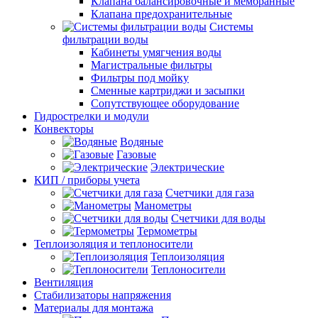
Клапана балансировочные и мембранные
Клапана предохранительные
Системы
фильтрации воды
Кабинеты умягчения воды
Магистральные фильтры
Фильтры под мойку
Сменные картриджи и засыпки
Сопутствующее оборудование
Гидрострелки и модули
Конвекторы
Водяные
Газовые
Электрические
КИП / приборы учета
Счетчики для газа
Манометры
Счетчики для воды
Термометры
Теплоизоляция и теплоносители
Теплоизоляция
Теплоносители
Вентиляция
Стабилизаторы напряжения
Материалы для монтажа