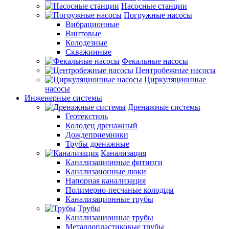
Насосные станции
Погружные насосы
Вибрационные
Винтовые
Колодезные
Скважинные
Фекальные насосы
Центробежные насосы
Циркуляционные
насосы
Инженерные системы
Дренажные системы
Геотекстиль
Колодец дренажный
Дождеприемники
Трубы дренажные
Канализация
Канализационные фитинги
Канализацонные люки
Напорная канализация
Полимерно-песчаные колодцы
Канализационные трубы
Трубы
Канализационные трубы
Металлопластиковые трубы