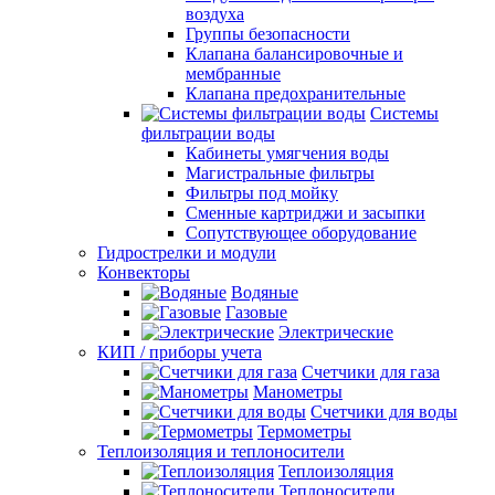
воздуха
Группы безопасности
Клапана балансировочные и
мембранные
Клапана предохранительные
Системы
фильтрации воды
Кабинеты умягчения воды
Магистральные фильтры
Фильтры под мойку
Сменные картриджи и засыпки
Сопутствующее оборудование
Гидрострелки и модули
Конвекторы
Водяные
Газовые
Электрические
КИП / приборы учета
Счетчики для газа
Манометры
Счетчики для воды
Термометры
Теплоизоляция и теплоносители
Теплоизоляция
Теплоносители