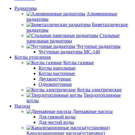
Радиаторы
Алюминиевые
радиаторы
Биметаллические
радиаторы
Стальные
панельные радиаторы
Чугунные радиаторы
Чугунные радиаторы МС-140
Котлы отопления
Котлы газовые
Котлы напольные
Котлы настенные
Двухконтурные
Одноконтурные
Котлы электрические
Твердотопливные
котлы
Насосы
Дренажные насосы
Для грязной воды
Для чистой воды
Канализационные насосы(установки)