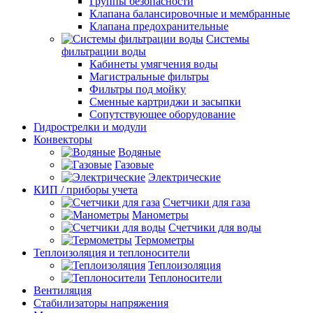
Группы безопасности
Клапана балансировочные и мембранные
Клапана предохранительные
Системы
фильтрации воды
Кабинеты умягчения воды
Магистральные фильтры
Фильтры под мойку
Сменные картриджи и засыпки
Сопутствующее оборудование
Гидрострелки и модули
Конвекторы
Водяные
Газовые
Электрические
КИП / приборы учета
Счетчики для газа
Манометры
Счетчики для воды
Термометры
Теплоизоляция и теплоносители
Теплоизоляция
Теплоносители
Вентиляция
Стабилизаторы напряжения