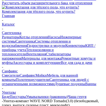
Рассчитать объем расширительного бака для отопления
Комплектация для тёплого пола, что купить?
Главная
-
Каталог
-
Сантехника
Радиаторы
Котлы отопления
Насосы
Инженерные
системы
Сантехника
Системы отопления и
водоснабжения
Гидрострелки и модули
Конвекторы
КИП /
приборы учета
Теплоизоляция и
теплоносители
Вентиляция
Стабилизаторы
напряжения
Материалы для монтажа
Ремонтные хомуты и
муфты
Аксессуары и комплетующие
Все для сада и дачи
-
Санфаянс
Смесители
Санфаянс
Мойки
Мебель для ванной
комнаты
Полотенцесушители
Сантехника для людей с
ограниченными возможностями
Душевые поддоны
Ванны
-
Унитазы
Биде
Писсуары
Умывальники (раковины)
Чаша генуя
-
Унитаз-компакт WAVE NORD Tornado(3.0) (безободковый,
гориз. выпуск,сиденье пласт. микролифт)