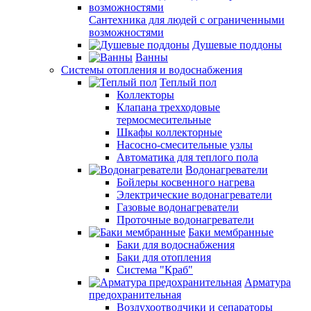
Сантехника для людей с ограниченными
возможностями
Душевые поддоны
Ванны
Системы отопления и водоснабжения
Теплый пол
Коллекторы
Клапана трехходовые
термосмесительные
Шкафы коллекторные
Насосно-смесительные узлы
Автоматика для теплого пола
Водонагреватели
Бойлеры косвенного нагрева
Электрические водонагреватели
Газовые водонагреватели
Проточные водонагреватели
Баки мембранные
Баки для водоснабжения
Баки для отопления
Система "Краб"
Арматура
предохранительная
Воздухоотводчики и сепараторы