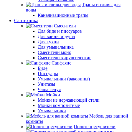
Трапы и сливы для
воды
Канализационные трапы
Сантехника
Смесители
Для биде и писсуаров
Для ванны и душа
Для кухни
Для умывальника
Смесители моно
Смесители хирургические
Санфаянс
Биде
Писсуары
Умывальники (раковины)
Унитазы
Чаша генуя
Мойки
Мойки из нержавеющей стали
Мойки композитные
Умывальники
Мебель для ванной
комнаты
Полотенцесушители