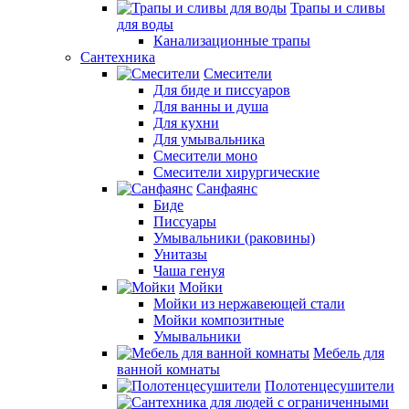
Трапы и сливы
для воды
Канализационные трапы
Сантехника
Смесители
Для биде и писсуаров
Для ванны и душа
Для кухни
Для умывальника
Смесители моно
Смесители хирургические
Санфаянс
Биде
Писсуары
Умывальники (раковины)
Унитазы
Чаша генуя
Мойки
Мойки из нержавеющей стали
Мойки композитные
Умывальники
Мебель для
ванной комнаты
Полотенцесушители