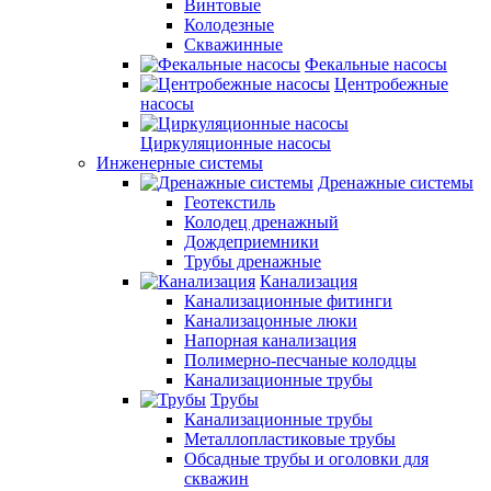
Винтовые
Колодезные
Скважинные
Фекальные насосы
Центробежные
насосы
Циркуляционные насосы
Инженерные системы
Дренажные системы
Геотекстиль
Колодец дренажный
Дождеприемники
Трубы дренажные
Канализация
Канализационные фитинги
Канализацонные люки
Напорная канализация
Полимерно-песчаные колодцы
Канализационные трубы
Трубы
Канализационные трубы
Металлопластиковые трубы
Обсадные трубы и оголовки для
скважин