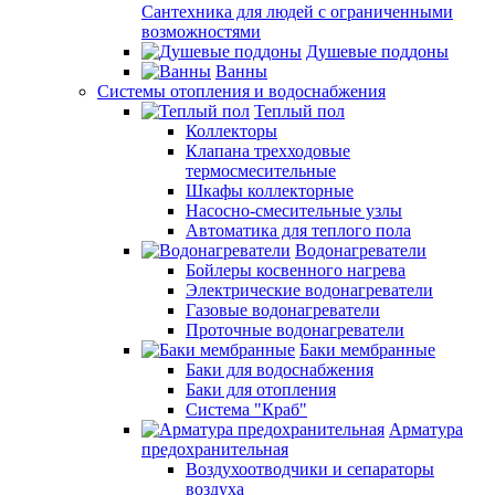
Сантехника для людей с ограниченными
возможностями
Душевые поддоны
Ванны
Системы отопления и водоснабжения
Теплый пол
Коллекторы
Клапана трехходовые
термосмесительные
Шкафы коллекторные
Насосно-смесительные узлы
Автоматика для теплого пола
Водонагреватели
Бойлеры косвенного нагрева
Электрические водонагреватели
Газовые водонагреватели
Проточные водонагреватели
Баки мембранные
Баки для водоснабжения
Баки для отопления
Система "Краб"
Арматура
предохранительная
Воздухоотводчики и сепараторы
воздуха