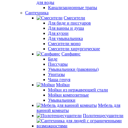
для воды
Канализационные трапы
Сантехника
Смесители
Для биде и писсуаров
Для ванны и душа
Для кухни
Для умывальника
Смесители моно
Смесители хирургические
Санфаянс
Биде
Писсуары
Умывальники (раковины)
Унитазы
Чаша генуя
Мойки
Мойки из нержавеющей стали
Мойки композитные
Умывальники
Мебель для
ванной комнаты
Полотенцесушители