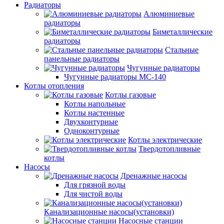
Радиаторы
Алюминиевые
радиаторы
Биметаллические
радиаторы
Стальные
панельные радиаторы
Чугунные радиаторы
Чугунные радиаторы МС-140
Котлы отопления
Котлы газовые
Котлы напольные
Котлы настенные
Двухконтурные
Одноконтурные
Котлы электрические
Твердотопливные
котлы
Насосы
Дренажные насосы
Для грязной воды
Для чистой воды
Канализационные насосы(установки)
Насосные станции