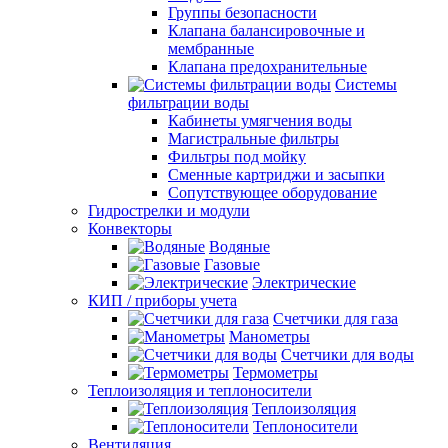
Группы безопасности
Клапана балансировочные и
мембранные
Клапана предохранительные
Системы
фильтрации воды
Кабинеты умягчения воды
Магистральные фильтры
Фильтры под мойку
Сменные картриджи и засыпки
Сопутствующее оборудование
Гидрострелки и модули
Конвекторы
Водяные
Газовые
Электрические
КИП / приборы учета
Счетчики для газа
Манометры
Счетчики для воды
Термометры
Теплоизоляция и теплоносители
Теплоизоляция
Теплоносители
Вентиляция