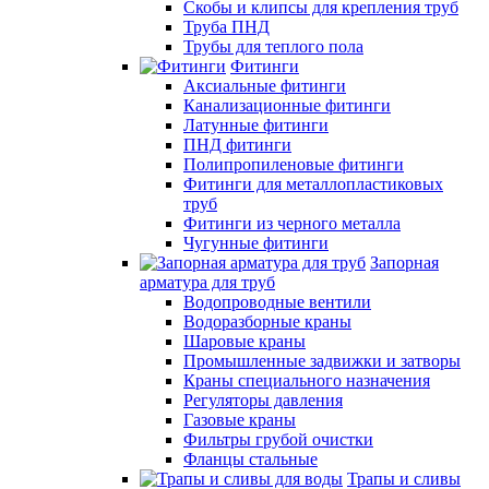
Скобы и клипсы для крепления труб
Труба ПНД
Трубы для теплого пола
Фитинги
Аксиальные фитинги
Канализационные фитинги
Латунные фитинги
ПНД фитинги
Полипропиленовые фитинги
Фитинги для металлопластиковых
труб
Фитинги из черного металла
Чугунные фитинги
Запорная
арматура для труб
Водопроводные вентили
Водоразборные краны
Шаровые краны
Промышленные задвижки и затворы
Краны специального назначения
Регуляторы давления
Газовые краны
Фильтры грубой очистки
Фланцы стальные
Трапы и сливы