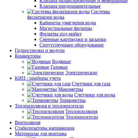
Клапана балансировочные и мембранные
Клапана предохранительные
Системы
фильтрации воды
Кабинеты умягчения воды
Магистральные фильтры
Фильтры под мойку
Сменные картриджи и засыпки
Сопутствующее оборудование
Гидрострелки и модули
Конвекторы
Водяные
Газовые
Электрические
КИП / приборы учета
Счетчики для газа
Манометры
Счетчики для воды
Термометры
Теплоизоляция и теплоносители
Теплоизоляция
Теплоносители
Вентиляция
Стабилизаторы напряжения
Материалы для монтажа