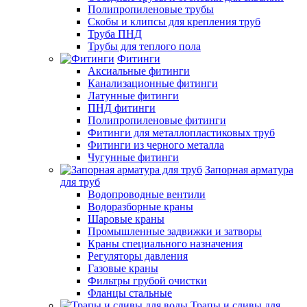
Полипропиленовые трубы
Скобы и клипсы для крепления труб
Труба ПНД
Трубы для теплого пола
Фитинги
Аксиальные фитинги
Канализационные фитинги
Латунные фитинги
ПНД фитинги
Полипропиленовые фитинги
Фитинги для металлопластиковых труб
Фитинги из черного металла
Чугунные фитинги
Запорная арматура
для труб
Водопроводные вентили
Водоразборные краны
Шаровые краны
Промышленные задвижки и затворы
Краны специального назначения
Регуляторы давления
Газовые краны
Фильтры грубой очистки
Фланцы стальные
Трапы и сливы для