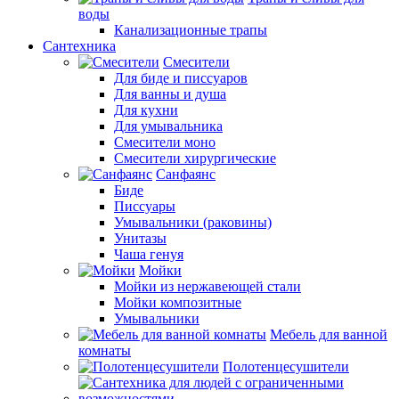
воды
Канализационные трапы
Сантехника
Смесители
Для биде и писсуаров
Для ванны и душа
Для кухни
Для умывальника
Смесители моно
Смесители хирургические
Санфаянс
Биде
Писсуары
Умывальники (раковины)
Унитазы
Чаша генуя
Мойки
Мойки из нержавеющей стали
Мойки композитные
Умывальники
Мебель для ванной
комнаты
Полотенцесушители