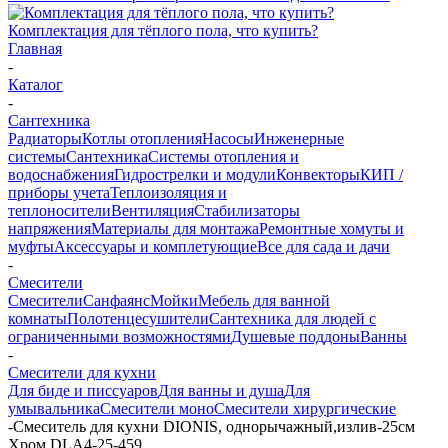
Комплектация для тёплого пола, что купить?
Главная
-
Каталог
-
Сантехника
Радиаторы
Котлы отопления
Насосы
Инженерные
системы
Сантехника
Системы отопления и
водоснабжения
Гидрострелки и модули
Конвекторы
КИП /
приборы учета
Теплоизоляция и
теплоносители
Вентиляция
Стабилизаторы
напряжения
Материалы для монтажа
Ремонтные хомуты и
муфты
Аксессуары и комплетующие
Все для сада и дачи
-
Смесители
Смесители
Санфаянс
Мойки
Мебель для ванной
комнаты
Полотенцесушители
Сантехника для людей с
ограниченными возможностями
Душевые поддоны
Ванны
-
Смесители для кухни
Для биде и писсуаров
Для ванны и душа
Для
умывальника
Смесители моно
Смесители хирургические
-
Смеситель для кухни DIONIS, однорычажный,излив-25см
Хром DLA4-25-459