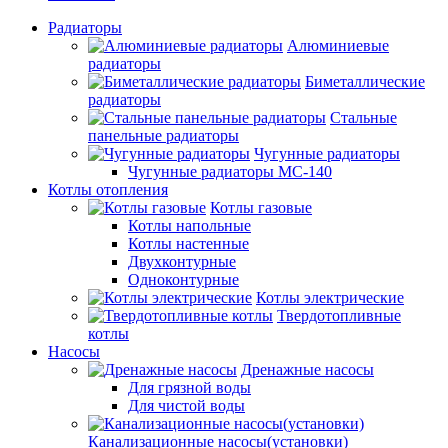
Радиаторы
Алюминиевые
радиаторы
Биметаллические
радиаторы
Стальные
панельные радиаторы
Чугунные радиаторы
Чугунные радиаторы МС-140
Котлы отопления
Котлы газовые
Котлы напольные
Котлы настенные
Двухконтурные
Одноконтурные
Котлы электрические
Твердотопливные
котлы
Насосы
Дренажные насосы
Для грязной воды
Для чистой воды
Канализационные насосы(установки)