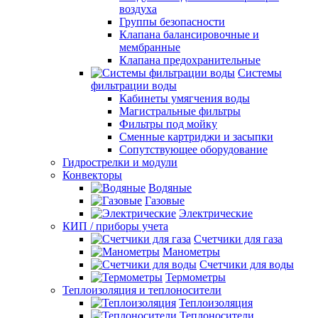
воздуха
Группы безопасности
Клапана балансировочные и
мембранные
Клапана предохранительные
Системы
фильтрации воды
Кабинеты умягчения воды
Магистральные фильтры
Фильтры под мойку
Сменные картриджи и засыпки
Сопутствующее оборудование
Гидрострелки и модули
Конвекторы
Водяные
Газовые
Электрические
КИП / приборы учета
Счетчики для газа
Манометры
Счетчики для воды
Термометры
Теплоизоляция и теплоносители
Теплоизоляция
Теплоносители