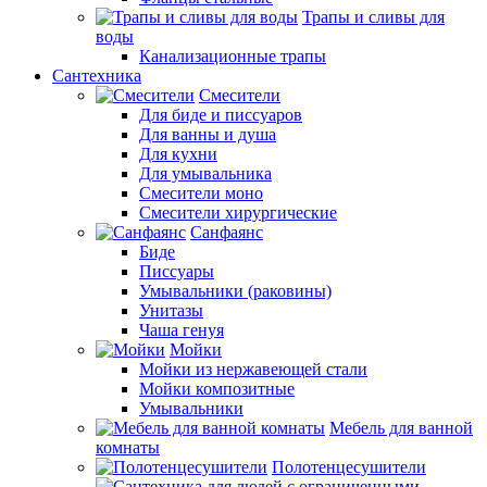
Трапы и сливы для
воды
Канализационные трапы
Сантехника
Смесители
Для биде и писсуаров
Для ванны и душа
Для кухни
Для умывальника
Смесители моно
Смесители хирургические
Санфаянс
Биде
Писсуары
Умывальники (раковины)
Унитазы
Чаша генуя
Мойки
Мойки из нержавеющей стали
Мойки композитные
Умывальники
Мебель для ванной
комнаты
Полотенцесушители