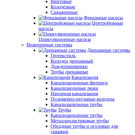
Винтовые
Колодезные
Скважинные
Фекальные насосы
Центробежные
насосы
Циркуляционные насосы
Инженерные системы
Дренажные системы
Геотекстиль
Колодец дренажный
Дождеприемники
Трубы дренажные
Канализация
Канализационные фитинги
Канализацонные люки
Напорная канализация
Полимерно-песчаные колодцы
Канализационные трубы
Трубы
Канализационные трубы
Металлопластиковые трубы
Обсадные трубы и оголовки для
скважин