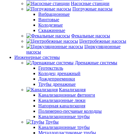
Насосные станции
Погружные насосы
Вибрационные
Винтовые
Колодезные
Скважинные
Фекальные насосы
Центробежные насосы
Циркуляционные
насосы
Инженерные системы
Дренажные системы
Геотекстиль
Колодец дренажный
Дождеприемники
Трубы дренажные
Канализация
Канализационные фитинги
Канализацонные люки
Напорная канализация
Полимерно-песчаные колодцы
Канализационные трубы
Трубы
Канализационные трубы
Металлопластиковые трубы