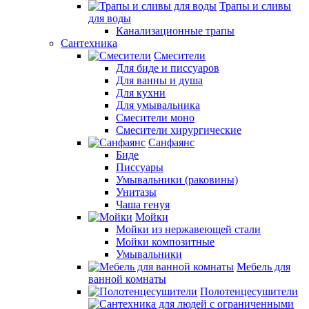
Трапы и сливы
для воды
Канализационные трапы
Сантехника
Смесители
Для биде и писсуаров
Для ванны и душа
Для кухни
Для умывальника
Смесители моно
Смесители хирургические
Санфаянс
Биде
Писсуары
Умывальники (раковины)
Унитазы
Чаша генуя
Мойки
Мойки из нержавеющей стали
Мойки композитные
Умывальники
Мебель для
ванной комнаты
Полотенцесушители