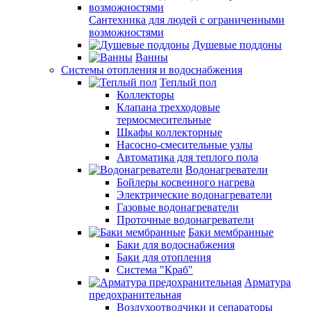
Сантехника для людей с ограниченными
возможностями
Душевые поддоны
Ванны
Системы отопления и водоснабжения
Теплый пол
Коллекторы
Клапана трехходовые
термосмесительные
Шкафы коллекторные
Насосно-смесительные узлы
Автоматика для теплого пола
Водонагреватели
Бойлеры косвенного нагрева
Электрические водонагреватели
Газовые водонагреватели
Проточные водонагреватели
Баки мембранные
Баки для водоснабжения
Баки для отопления
Система "Краб"
Арматура
предохранительная
Воздухоотводчики и сепараторы