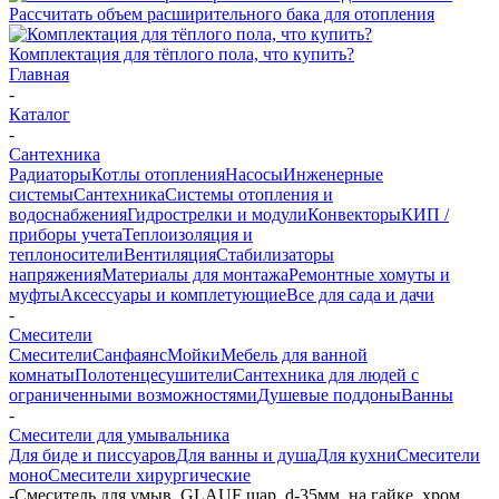
Рассчитать объем расширительного бака для отопления
Комплектация для тёплого пола, что купить?
Главная
-
Каталог
-
Сантехника
Радиаторы
Котлы отопления
Насосы
Инженерные
системы
Сантехника
Системы отопления и
водоснабжения
Гидрострелки и модули
Конвекторы
КИП /
приборы учета
Теплоизоляция и
теплоносители
Вентиляция
Стабилизаторы
напряжения
Материалы для монтажа
Ремонтные хомуты и
муфты
Аксессуары и комплетующие
Все для сада и дачи
-
Смесители
Смесители
Санфаянс
Мойки
Мебель для ванной
комнаты
Полотенцесушители
Сантехника для людей с
ограниченными возможностями
Душевые поддоны
Ванны
-
Смесители для умывальника
Для биде и писсуаров
Для ванны и душа
Для кухни
Смесители
моно
Смесители хирургические
-
Смеситель для умыв. GLAUF шар, d-35мм, на гайке, хром