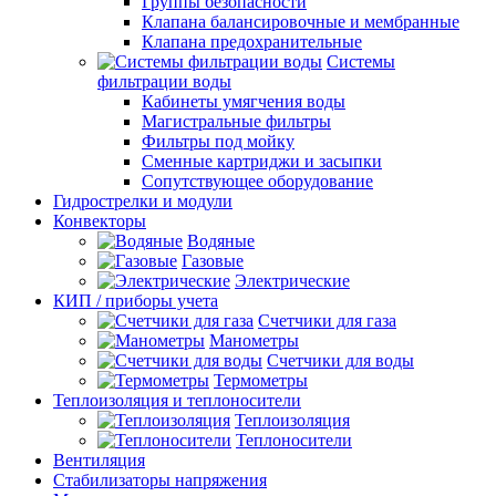
Группы безопасности
Клапана балансировочные и мембранные
Клапана предохранительные
Системы
фильтрации воды
Кабинеты умягчения воды
Магистральные фильтры
Фильтры под мойку
Сменные картриджи и засыпки
Сопутствующее оборудование
Гидрострелки и модули
Конвекторы
Водяные
Газовые
Электрические
КИП / приборы учета
Счетчики для газа
Манометры
Счетчики для воды
Термометры
Теплоизоляция и теплоносители
Теплоизоляция
Теплоносители
Вентиляция
Стабилизаторы напряжения