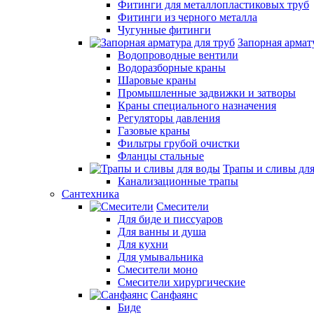
Фитинги для металлопластиковых труб
Фитинги из черного металла
Чугунные фитинги
Запорная армат
Водопроводные вентили
Водоразборные краны
Шаровые краны
Промышленные задвижки и затворы
Краны специального назначения
Регуляторы давления
Газовые краны
Фильтры грубой очистки
Фланцы стальные
Трапы и сливы дл
Канализационные трапы
Сантехника
Смесители
Для биде и писсуаров
Для ванны и душа
Для кухни
Для умывальника
Смесители моно
Смесители хирургические
Санфаянс
Биде