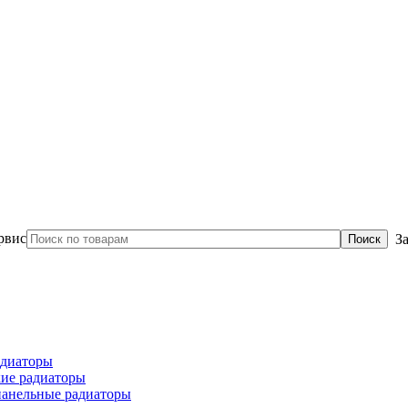
З
диаторы
ие радиаторы
панельные радиаторы