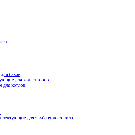
тели
для баков
ующие для коллекторов
 для котлов
в
плектующие для труб теплого пола