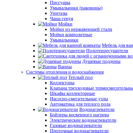
Писсуары
Умывальники (раковины)
Унитазы
Чаша генуя
Мойки
Мойки из нержавеющей стали
Мойки композитные
Умывальники
Мебель для ва
Полотенцесушители
Душевые поддоны
Ванны
Системы отопления и водоснабжения
Теплый пол
Коллекторы
Клапана трехходовые термосмесительн
Шкафы коллекторные
Насосно-смесительные узлы
Автоматика для теплого пола
Водонагреватели
Бойлеры косвенного нагрева
Электрические водонагреватели
Газовые водонагреватели
Проточные водонагреватели