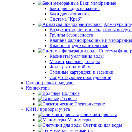
Баки мембранные
Баки для водоснабжения
Баки для отопления
Система "Краб"
Арматура пре
Воздухоотводчики и сепараторы воздух
Группы безопасности
Клапана балансировочные и мембранны
Клапана предохранительные
Системы фильт
Кабинеты умягчения воды
Магистральные фильтры
Фильтры под мойку
Сменные картриджи и засыпки
Сопутствующее оборудование
Гидрострелки и модули
Конвекторы
Водяные
Газовые
Электрические
КИП / приборы учета
Счетчики для газа
Манометры
Счетчики для воды
Термометры