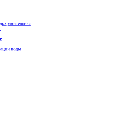
дохранительная
а
е
рации воды