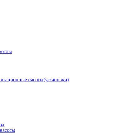
котлы
изационные насосы(установки)
сы
насосы