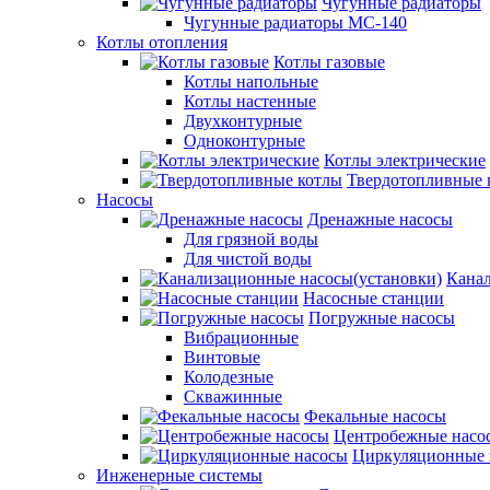
Чугунные радиаторы
Чугунные радиаторы МС-140
Котлы отопления
Котлы газовые
Котлы напольные
Котлы настенные
Двухконтурные
Одноконтурные
Котлы электрические
Твердотопливные 
Насосы
Дренажные насосы
Для грязной воды
Для чистой воды
Канал
Насосные станции
Погружные насосы
Вибрационные
Винтовые
Колодезные
Скважинные
Фекальные насосы
Центробежные насо
Циркуляционные 
Инженерные системы