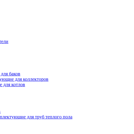
тели
для баков
ующие для коллекторов
 для котлов
в
плектующие для труб теплого пола