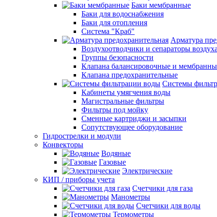
Баки мембранные
Баки для водоснабжения
Баки для отопления
Система "Краб"
Арматура пре
Воздухоотводчики и сепараторы воздух
Группы безопасности
Клапана балансировочные и мембранны
Клапана предохранительные
Системы фильт
Кабинеты умягчения воды
Магистральные фильтры
Фильтры под мойку
Сменные картриджи и засыпки
Сопутствующее оборудование
Гидрострелки и модули
Конвекторы
Водяные
Газовые
Электрические
КИП / приборы учета
Счетчики для газа
Манометры
Счетчики для воды
Термометры