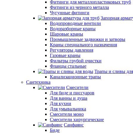
Фитинги для металлопластиковых труб
Фитинги из черного металла
Чугунные фитинги
Запорная армат
Водопроводные вентили
Водоразборные краны
Шаровые краны
Промышленные задвижки и затворы
Краны специального назначения
Регуляторы давления
Газовые краны
Фильтры грубой очистки
Фланцы стальные
Трапы и сливы дл
Канализационные трапы
Сантехника
Смесители
Для биде и писсуаров
Для ванны и душа
Для кухни
Для умывальника
Смесители моно
Смесители хирургические
Санфаянс
Биде