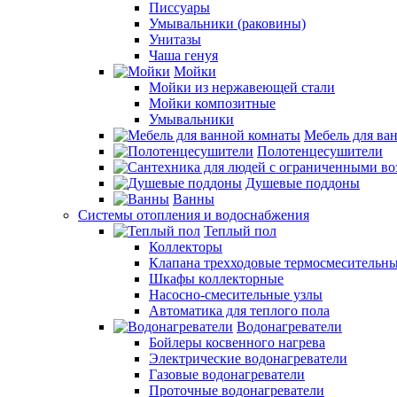
Писсуары
Умывальники (раковины)
Унитазы
Чаша генуя
Мойки
Мойки из нержавеющей стали
Мойки композитные
Умывальники
Мебель для ва
Полотенцесушители
Душевые поддоны
Ванны
Системы отопления и водоснабжения
Теплый пол
Коллекторы
Клапана трехходовые термосмесительн
Шкафы коллекторные
Насосно-смесительные узлы
Автоматика для теплого пола
Водонагреватели
Бойлеры косвенного нагрева
Электрические водонагреватели
Газовые водонагреватели
Проточные водонагреватели