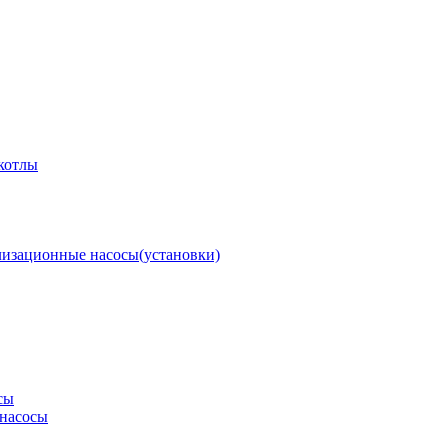
котлы
изационные насосы(установки)
сы
насосы