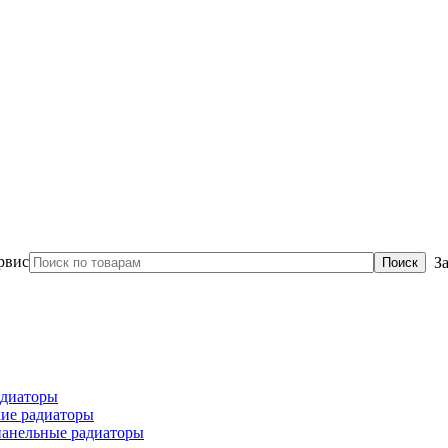
З
диаторы
ие радиаторы
панельные радиаторы