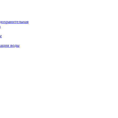
дохранительная
а
е
рации воды