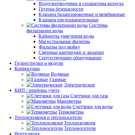
Воздухоотводчики и сепараторы воздуха
Группы безопасности
Клапана балансировочные и мембранные
Клапана предохранительные
Системы
фильтрации воды
Кабинеты умягчения воды
Магистральные фильтры
Фильтры под мойку
Сменные картриджи и засыпки
Сопутствующее оборудование
Гидрострелки и модули
Конвекторы
Водяные
Газовые
Электрические
КИП / приборы учета
Счетчики для газа
Манометры
Счетчики для воды
Термометры
Теплоизоляция и теплоносители
Теплоизоляция
Теплоносители
Вентиляция