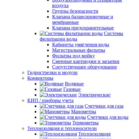
воздуха
Группы безопасности
Клапана балансировочные и
мембранные
Клапана предохранительные
Системы
фильтрации воды
Кабинеты умягчения воды
Магистральные фильтры
Фильтры под мойку
Сменные картриджи и засыпки
Сопутствующее оборудование
Гидрострелки и модули
Конвекторы
Водяные
Газовые
Электрические
КИП / приборы учета
Счетчики для газа
Манометры
Счетчики для воды
Термометры
Теплоизоляция и теплоносители
Теплоизоляция