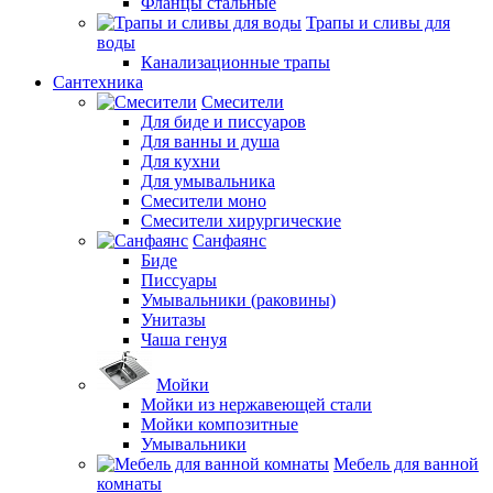
Фланцы стальные
Трапы и сливы для
воды
Канализационные трапы
Сантехника
Смесители
Для биде и писсуаров
Для ванны и душа
Для кухни
Для умывальника
Смесители моно
Смесители хирургические
Санфаянс
Биде
Писсуары
Умывальники (раковины)
Унитазы
Чаша генуя
Мойки
Мойки из нержавеющей стали
Мойки композитные
Умывальники
Мебель для ванной
комнаты