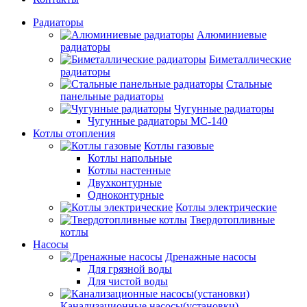
Радиаторы
Алюминиевые
радиаторы
Биметаллические
радиаторы
Стальные
панельные радиаторы
Чугунные радиаторы
Чугунные радиаторы МС-140
Котлы отопления
Котлы газовые
Котлы напольные
Котлы настенные
Двухконтурные
Одноконтурные
Котлы электрические
Твердотопливные
котлы
Насосы
Дренажные насосы
Для грязной воды
Для чистой воды
Канализационные насосы(установки)