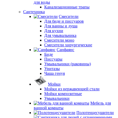
для воды
Канализационные трапы
Сантехника
Смесители
Для биде и писсуаров
Для ванны и душа
Для кухни
Для умывальника
Смесители моно
Смесители хирургические
Санфаянс
Биде
Писсуары
Умывальники (раковины)
Унитазы
Чаша генуя
Мойки
Мойки из нержавеющей стали
Мойки композитные
Умывальники
Мебель для
ванной комнаты
Полотенцесушители