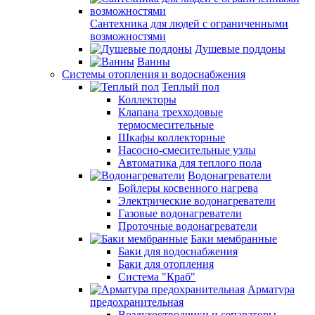
Сантехника для людей с ограниченными
возможностями
Душевые поддоны
Ванны
Системы отопления и водоснабжения
Теплый пол
Коллекторы
Клапана трехходовые
термосмесительные
Шкафы коллекторные
Насосно-смесительные узлы
Автоматика для теплого пола
Водонагреватели
Бойлеры косвенного нагрева
Электрические водонагреватели
Газовые водонагреватели
Проточные водонагреватели
Баки мембранные
Баки для водоснабжения
Баки для отопления
Система "Краб"
Арматура
предохранительная
Воздухоотводчики и сепараторы