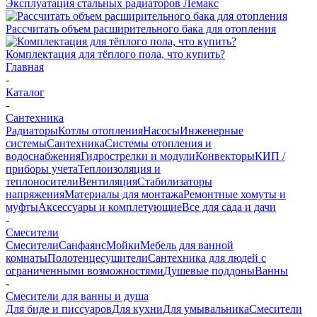
Эксплуатация стальных радиаторов Лемакс
Рассчитать объем расширительного бака для отопления
Комплектация для тёплого пола, что купить?
Главная
-
Каталог
-
Сантехника
Радиаторы
Котлы отопления
Насосы
Инженерные
системы
Сантехника
Системы отопления и
водоснабжения
Гидрострелки и модули
Конвекторы
КИП /
приборы учета
Теплоизоляция и
теплоносители
Вентиляция
Стабилизаторы
напряжения
Материалы для монтажа
Ремонтные хомуты и
муфты
Аксессуары и комплетующие
Все для сада и дачи
-
Смесители
Смесители
Санфаянс
Мойки
Мебель для ванной
комнаты
Полотенцесушители
Сантехника для людей с
ограниченными возможностями
Душевые поддоны
Ванны
-
Смесители для ванны и душа
Для биде и писсуаров
Для кухни
Для умывальника
Смесители