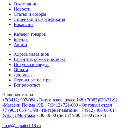
О компании
Новости
Статьи и обзоры
Лицензии и Сертификаты
Вакансии
Каталог товаров
Бренды
Акции
Адреса магазинов
Гарантия, обмен и возврат
Покупка в кредит
Оплата
Доставка
Сервисные центры
Вопрос-ответ
Наши контакты
+7(3412) 907-084 - Воткинское шоссе 148
+7(963)029-71-92
-Магазин Пойма 19В
+7(3412) 721-000 - Оптовый отдел
+7 (963) 064-41-98 - Интернет-магазин
+7 (912) 466-66-61-
Услуги Монтажа
7:30-19:00 (пн-пт) 9:00-17:00 (сб-вс)
imag@aquatech18.ru