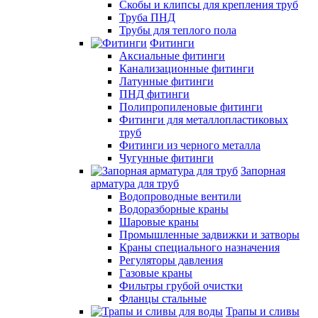
Скобы и клипсы для крепления труб
Труба ПНД
Трубы для теплого пола
Фитинги
Аксиальные фитинги
Канализационные фитинги
Латунные фитинги
ПНД фитинги
Полипропиленовые фитинги
Фитинги для металлопластиковых
труб
Фитинги из черного металла
Чугунные фитинги
Запорная
арматура для труб
Водопроводные вентили
Водоразборные краны
Шаровые краны
Промышленные задвижки и затворы
Краны специального назначения
Регуляторы давления
Газовые краны
Фильтры грубой очистки
Фланцы стальные
Трапы и сливы