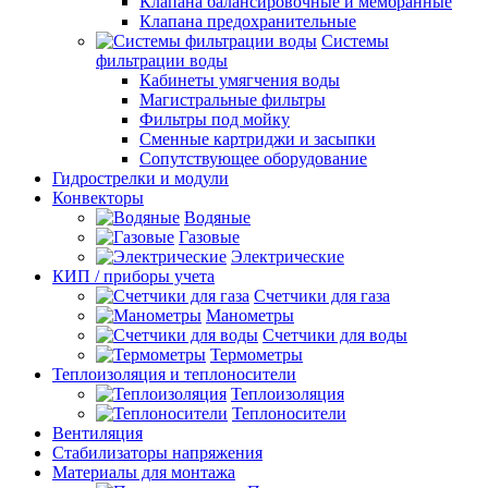
Клапана балансировочные и мембранные
Клапана предохранительные
Системы
фильтрации воды
Кабинеты умягчения воды
Магистральные фильтры
Фильтры под мойку
Сменные картриджи и засыпки
Сопутствующее оборудование
Гидрострелки и модули
Конвекторы
Водяные
Газовые
Электрические
КИП / приборы учета
Счетчики для газа
Манометры
Счетчики для воды
Термометры
Теплоизоляция и теплоносители
Теплоизоляция
Теплоносители
Вентиляция
Стабилизаторы напряжения
Материалы для монтажа