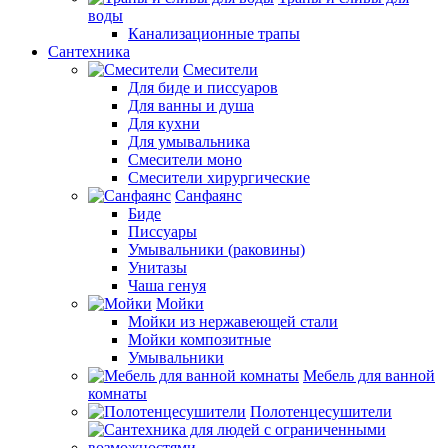
воды
Канализационные трапы
Сантехника
Смесители
Для биде и писсуаров
Для ванны и душа
Для кухни
Для умывальника
Смесители моно
Смесители хирургические
Санфаянс
Биде
Писсуары
Умывальники (раковины)
Унитазы
Чаша генуя
Мойки
Мойки из нержавеющей стали
Мойки композитные
Умывальники
Мебель для ванной
комнаты
Полотенцесушители