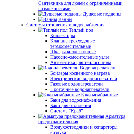
Сантехника для людей с ограниченными
возможностями
Душевые поддоны
Ванны
Системы отопления и водоснабжения
Теплый пол
Коллекторы
Клапана трехходовые
термосмесительные
Шкафы коллекторные
Насосно-смесительные узлы
Автоматика для теплого пола
Водонагреватели
Бойлеры косвенного нагрева
Электрические водонагреватели
Газовые водонагреватели
Проточные водонагреватели
Баки мембранные
Баки для водоснабжения
Баки для отопления
Система "Краб"
Арматура
предохранительная
Воздухоотводчики и сепараторы
воздуха