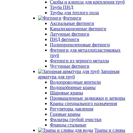
Скобы и клипсы для крепления труб
Труба ПНД
Трубы для теплого пола
Фитинги
Аксиальные фитинги
Канализационные фитинги
Латунные фитинги
ПНД фитинги
Полипропиленовые фитинги
Фитинги для металлопластиковых
труб
Фитинги из черного металла
Чугунные фитинги
Запорная
арматура для труб
Водопроводные вентили
Водоразборные краны
Шаровые краны
Промышленные задвижки и затворы
Краны специального назначения
Регуляторы давления
Газовые краны
Фильтры грубой очистки
Фланцы стальные
Трапы и сливы