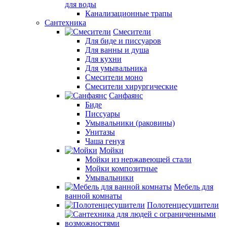
для воды
Канализационные трапы
Сантехника
Смесители
Для биде и писсуаров
Для ванны и душа
Для кухни
Для умывальника
Смесители моно
Смесители хирургические
Санфаянс
Биде
Писсуары
Умывальники (раковины)
Унитазы
Чаша генуя
Мойки
Мойки из нержавеющей стали
Мойки композитные
Умывальники
Мебель для
ванной комнаты
Полотенцесушители