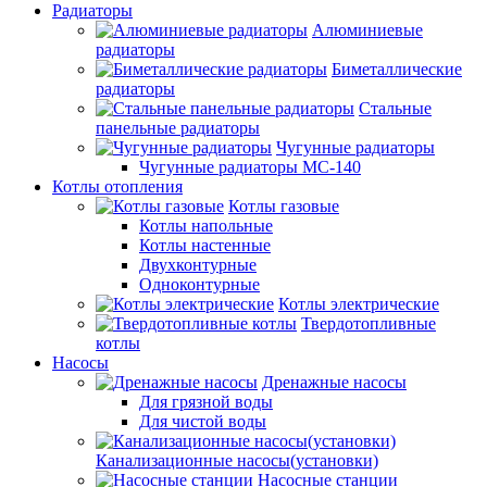
Радиаторы
Алюминиевые
радиаторы
Биметаллические
радиаторы
Стальные
панельные радиаторы
Чугунные радиаторы
Чугунные радиаторы МС-140
Котлы отопления
Котлы газовые
Котлы напольные
Котлы настенные
Двухконтурные
Одноконтурные
Котлы электрические
Твердотопливные
котлы
Насосы
Дренажные насосы
Для грязной воды
Для чистой воды
Канализационные насосы(установки)
Насосные станции