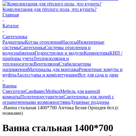
Комплектация для тёплого пола, что купить?
Главная
-
Каталог
-
Сантехника
Радиаторы
Котлы отопления
Насосы
Инженерные
системы
Сантехника
Системы отопления и
водоснабжения
Гидрострелки и модули
Конвекторы
КИП /
приборы учета
Теплоизоляция и
теплоносители
Вентиляция
Стабилизаторы
напряжения
Материалы для монтажа
Ремонтные хомуты и
муфты
Аксессуары и комплетующие
Все для сада и дачи
-
Ванны
Смесители
Санфаянс
Мойки
Мебель для ванной
комнаты
Полотенцесушители
Сантехника для людей с
ограниченными возможностями
Душевые поддоны
-
Ванна стальная 1400*700 Антика Белая Орхидея бел.(с
ножками)
Ванна стальная 1400*700