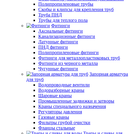
Полипропиленовые трубы
Скобы и клипсы для крепления труб
Труба ПНД
Трубы для теплого пола
Фитинги
Аксиальные фитинги
Канализационные фитинги
Латунные фитинги
ПНД фитинги
Полипропиленовые фитинги
Фитинги для металлопластиковых труб
Фитинги из черного металла
Чугунные фитинги
Запорная арматура
для труб
Водопроводные вентили
Водоразборные краны
Шаровые краны
Промышленные задвижки и затворы
Краны специального назначения
Регуляторы давления
Газовые краны
Фильтры грубой очистки
Фланцы стальные
Трапы и сливы для