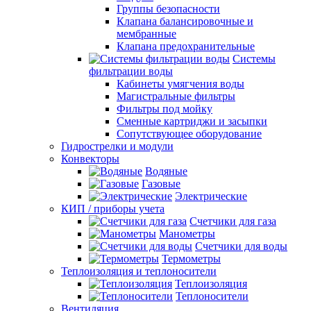
Группы безопасности
Клапана балансировочные и
мембранные
Клапана предохранительные
Системы
фильтрации воды
Кабинеты умягчения воды
Магистральные фильтры
Фильтры под мойку
Сменные картриджи и засыпки
Сопутствующее оборудование
Гидрострелки и модули
Конвекторы
Водяные
Газовые
Электрические
КИП / приборы учета
Счетчики для газа
Манометры
Счетчики для воды
Термометры
Теплоизоляция и теплоносители
Теплоизоляция
Теплоносители
Вентиляция