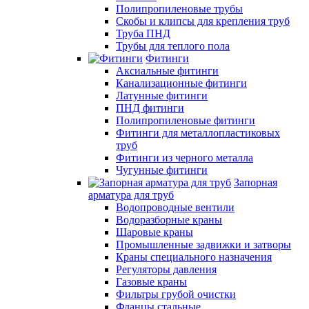
Полипропиленовые трубы
Скобы и клипсы для крепления труб
Труба ПНД
Трубы для теплого пола
Фитинги
Аксиальные фитинги
Канализационные фитинги
Латунные фитинги
ПНД фитинги
Полипропиленовые фитинги
Фитинги для металлопластиковых
труб
Фитинги из черного металла
Чугунные фитинги
Запорная
арматура для труб
Водопроводные вентили
Водоразборные краны
Шаровые краны
Промышленные задвижки и затворы
Краны специального назначения
Регуляторы давления
Газовые краны
Фильтры грубой очистки
Фланцы стальные