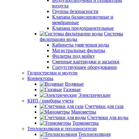
Воздухоотводчики и сепараторы
воздуха
Группы безопасности
Клапана балансировочные и
мембранные
Клапана предохранительные
Системы
фильтрации воды
Кабинеты умягчения воды
Магистральные фильтры
Фильтры под мойку
Сменные картриджи и засыпки
Сопутствующее оборудование
Гидрострелки и модули
Конвекторы
Водяные
Газовые
Электрические
КИП / приборы учета
Счетчики для газа
Манометры
Счетчики для воды
Термометры
Теплоизоляция и теплоносители
Теплоизоляция