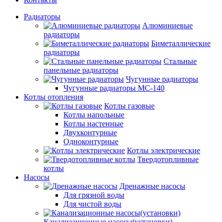
Радиаторы
Алюминиевые
радиаторы
Биметаллические
радиаторы
Стальные
панельные радиаторы
Чугунные радиаторы
Чугунные радиаторы МС-140
Котлы отопления
Котлы газовые
Котлы напольные
Котлы настенные
Двухконтурные
Одноконтурные
Котлы электрические
Твердотопливные
котлы
Насосы
Дренажные насосы
Для грязной воды
Для чистой воды
Канализационные насосы(установки)