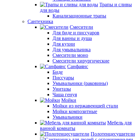
Трапы и сливы
для воды
Канализационные трапы
Сантехника
Смесители
Для биде и писсуаров
Для ванны и душа
Для кухни
Для умывальника
Смесители моно
Смесители хирургические
Санфаянс
Биде
Писсуары
Умывальники (раковины)
Унитазы
Чаша генуя
Мойки
Мойки из нержавеющей стали
Мойки композитные
Умывальники
Мебель для
ванной комнаты
Полотенцесушители