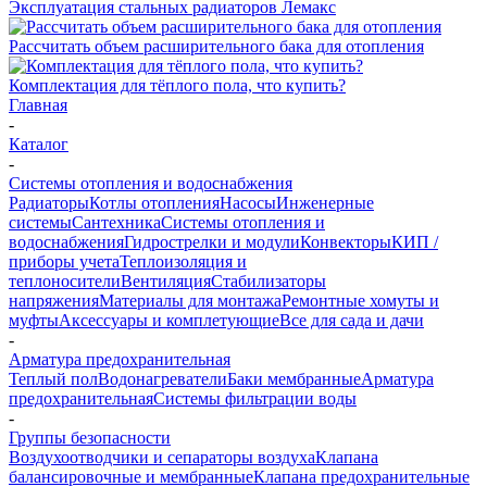
Эксплуатация стальных радиаторов Лемакс
Рассчитать объем расширительного бака для отопления
Комплектация для тёплого пола, что купить?
Главная
-
Каталог
-
Системы отопления и водоснабжения
Радиаторы
Котлы отопления
Насосы
Инженерные
системы
Сантехника
Системы отопления и
водоснабжения
Гидрострелки и модули
Конвекторы
КИП /
приборы учета
Теплоизоляция и
теплоносители
Вентиляция
Стабилизаторы
напряжения
Материалы для монтажа
Ремонтные хомуты и
муфты
Аксессуары и комплетующие
Все для сада и дачи
-
Арматура предохранительная
Теплый пол
Водонагреватели
Баки мембранные
Арматура
предохранительная
Системы фильтрации воды
-
Группы безопасности
Воздухоотводчики и сепараторы воздуха
Клапана
балансировочные и мембранные
Клапана предохранительные