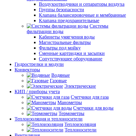
Воздухоотводчики и сепараторы воздуха
Группы безопасности
Клапана балансировочные и мембранные
Клапана предохранительные
Системы
фильтрации воды
Кабинеты умягчения воды
Магистральные фильтры
Фильтры под мойку
Сменные картриджи и засыпки
Сопутствующее оборудование
Гидрострелки и модули
Конвекторы
Водяные
Газовые
Электрические
КИП / приборы учета
Счетчики для газа
Манометры
Счетчики для воды
Термометры
Теплоизоляция и теплоносители
Теплоизоляция
Теплоносители
Вентиляция