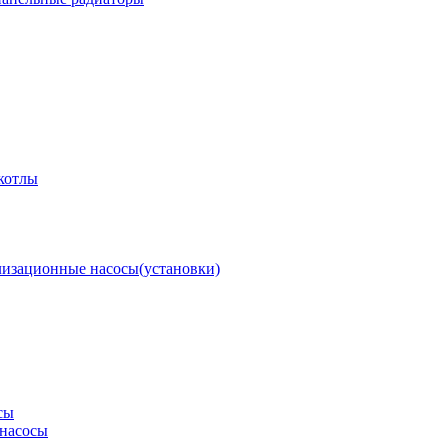
котлы
изационные насосы(установки)
сы
насосы