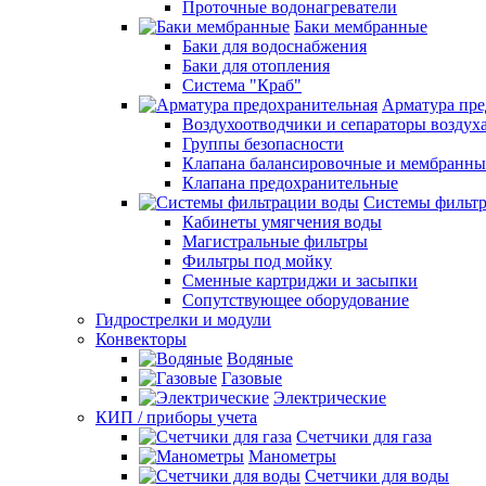
Проточные водонагреватели
Баки мембранные
Баки для водоснабжения
Баки для отопления
Система "Краб"
Арматура пре
Воздухоотводчики и сепараторы воздух
Группы безопасности
Клапана балансировочные и мембранны
Клапана предохранительные
Системы фильт
Кабинеты умягчения воды
Магистральные фильтры
Фильтры под мойку
Сменные картриджи и засыпки
Сопутствующее оборудование
Гидрострелки и модули
Конвекторы
Водяные
Газовые
Электрические
КИП / приборы учета
Счетчики для газа
Манометры
Счетчики для воды