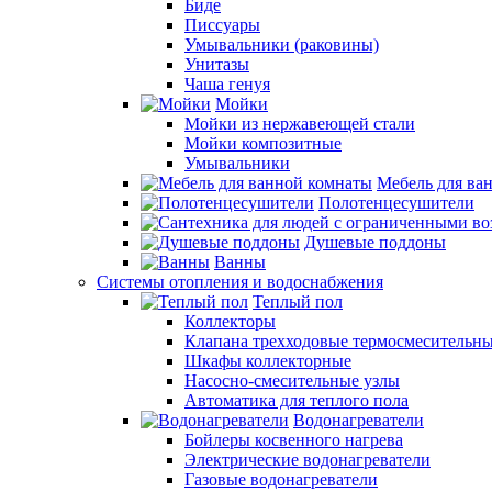
Биде
Писсуары
Умывальники (раковины)
Унитазы
Чаша генуя
Мойки
Мойки из нержавеющей стали
Мойки композитные
Умывальники
Мебель для ва
Полотенцесушители
Душевые поддоны
Ванны
Системы отопления и водоснабжения
Теплый пол
Коллекторы
Клапана трехходовые термосмесительн
Шкафы коллекторные
Насосно-смесительные узлы
Автоматика для теплого пола
Водонагреватели
Бойлеры косвенного нагрева
Электрические водонагреватели
Газовые водонагреватели