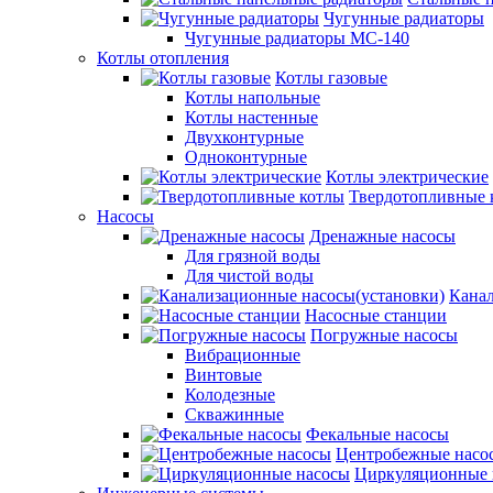
Чугунные радиаторы
Чугунные радиаторы МС-140
Котлы отопления
Котлы газовые
Котлы напольные
Котлы настенные
Двухконтурные
Одноконтурные
Котлы электрические
Твердотопливные 
Насосы
Дренажные насосы
Для грязной воды
Для чистой воды
Канал
Насосные станции
Погружные насосы
Вибрационные
Винтовые
Колодезные
Скважинные
Фекальные насосы
Центробежные насо
Циркуляционные 