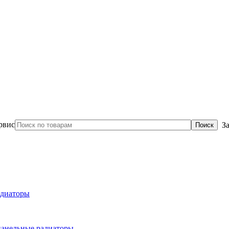
З
диаторы
панельные радиаторы