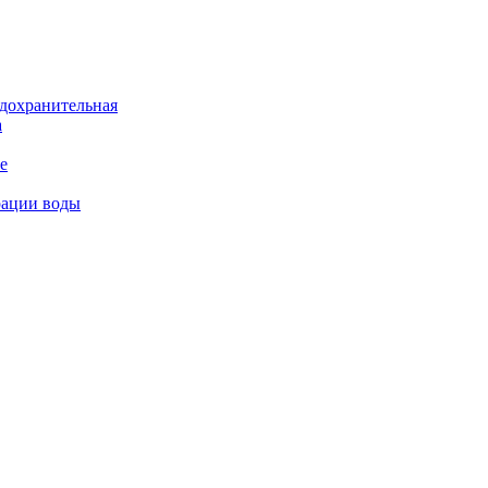
дохранительная
а
е
рации воды