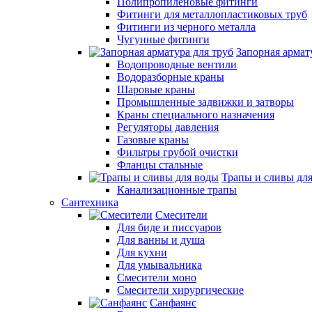
Полипропиленовые фитинги
Фитинги для металлопластиковых труб
Фитинги из черного металла
Чугунные фитинги
Запорная армат
Водопроводные вентили
Водоразборные краны
Шаровые краны
Промышленные задвижки и затворы
Краны специального назначения
Регуляторы давления
Газовые краны
Фильтры грубой очистки
Фланцы стальные
Трапы и сливы дл
Канализационные трапы
Сантехника
Смесители
Для биде и писсуаров
Для ванны и душа
Для кухни
Для умывальника
Смесители моно
Смесители хирургические
Санфаянс