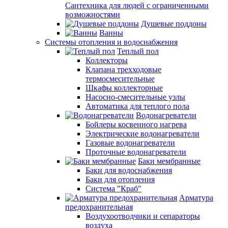
Сантехника для людей с ограниченными
возможностями
Душевые поддоны
Ванны
Системы отопления и водоснабжения
Теплый пол
Коллекторы
Клапана трехходовые
термосмесительные
Шкафы коллекторные
Насосно-смесительные узлы
Автоматика для теплого пола
Водонагреватели
Бойлеры косвенного нагрева
Электрические водонагреватели
Газовые водонагреватели
Проточные водонагреватели
Баки мембранные
Баки для водоснабжения
Баки для отопления
Система "Краб"
Арматура
предохранительная
Воздухоотводчики и сепараторы
воздуха