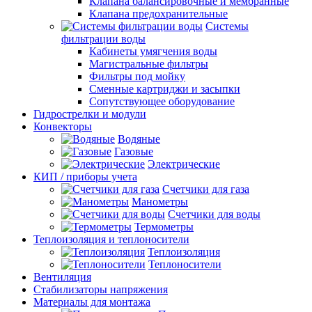
Клапана балансировочные и мембранные
Клапана предохранительные
Системы
фильтрации воды
Кабинеты умягчения воды
Магистральные фильтры
Фильтры под мойку
Сменные картриджи и засыпки
Сопутствующее оборудование
Гидрострелки и модули
Конвекторы
Водяные
Газовые
Электрические
КИП / приборы учета
Счетчики для газа
Манометры
Счетчики для воды
Термометры
Теплоизоляция и теплоносители
Теплоизоляция
Теплоносители
Вентиляция
Стабилизаторы напряжения
Материалы для монтажа