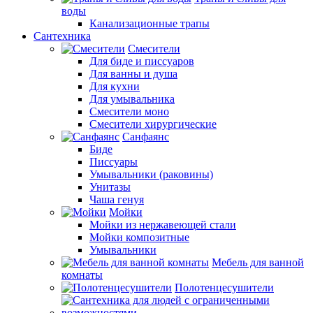
воды
Канализационные трапы
Сантехника
Смесители
Для биде и писсуаров
Для ванны и душа
Для кухни
Для умывальника
Смесители моно
Смесители хирургические
Санфаянс
Биде
Писсуары
Умывальники (раковины)
Унитазы
Чаша генуя
Мойки
Мойки из нержавеющей стали
Мойки композитные
Умывальники
Мебель для ванной
комнаты
Полотенцесушители