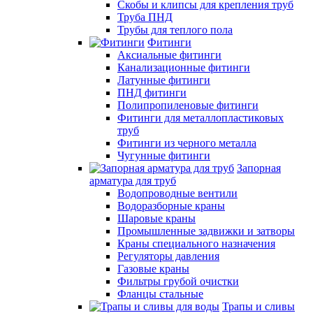
Скобы и клипсы для крепления труб
Труба ПНД
Трубы для теплого пола
Фитинги
Аксиальные фитинги
Канализационные фитинги
Латунные фитинги
ПНД фитинги
Полипропиленовые фитинги
Фитинги для металлопластиковых
труб
Фитинги из черного металла
Чугунные фитинги
Запорная
арматура для труб
Водопроводные вентили
Водоразборные краны
Шаровые краны
Промышленные задвижки и затворы
Краны специального назначения
Регуляторы давления
Газовые краны
Фильтры грубой очистки
Фланцы стальные
Трапы и сливы