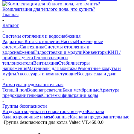
Комплектация для тёплого пола, что купить?
Главная
-
Каталог
-
Системы отопления и водоснабжения
Радиаторы
Котлы отопления
Насосы
Инженерные
системы
Сантехника
Системы отопления и
водоснабжения
Гидрострелки и модули
Конвекторы
КИП /
приборы учета
Теплоизоляция и
теплоносители
Вентиляция
Стабилизаторы
напряжения
Материалы для монтажа
Ремонтные хомуты и
муфты
Аксессуары и комплетующие
Все для сада и дачи
-
Арматура предохранительная
Теплый пол
Водонагреватели
Баки мембранные
Арматура
предохранительная
Системы фильтрации воды
-
Группы безопасности
Воздухоотводчики и сепараторы воздуха
Клапана
балансировочные и мембранные
Клапана предохранительные
-
Группа безопасности для котла Valtec VT.460.0.0