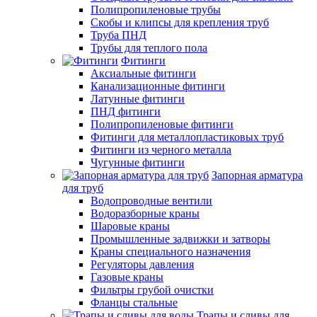
Полипропиленовые трубы
Скобы и клипсы для крепления труб
Труба ПНД
Трубы для теплого пола
Фитинги
Аксиальные фитинги
Канализационные фитинги
Латунные фитинги
ПНД фитинги
Полипропиленовые фитинги
Фитинги для металлопластиковых труб
Фитинги из черного металла
Чугунные фитинги
Запорная арматура
для труб
Водопроводные вентили
Водоразборные краны
Шаровые краны
Промышленные задвижки и затворы
Краны специального назначения
Регуляторы давления
Газовые краны
Фильтры грубой очистки
Фланцы стальные
Трапы и сливы для