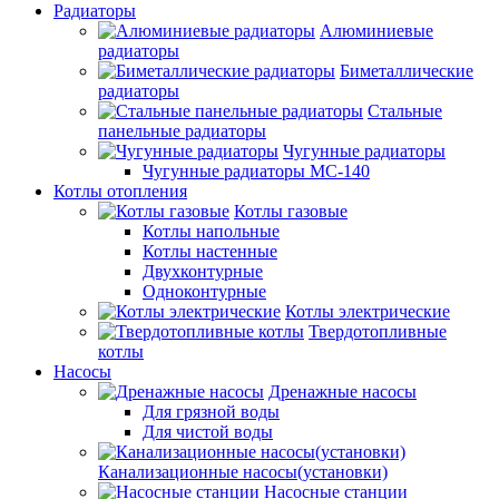
Радиаторы
Алюминиевые
радиаторы
Биметаллические
радиаторы
Стальные
панельные радиаторы
Чугунные радиаторы
Чугунные радиаторы МС-140
Котлы отопления
Котлы газовые
Котлы напольные
Котлы настенные
Двухконтурные
Одноконтурные
Котлы электрические
Твердотопливные
котлы
Насосы
Дренажные насосы
Для грязной воды
Для чистой воды
Канализационные насосы(установки)
Насосные станции