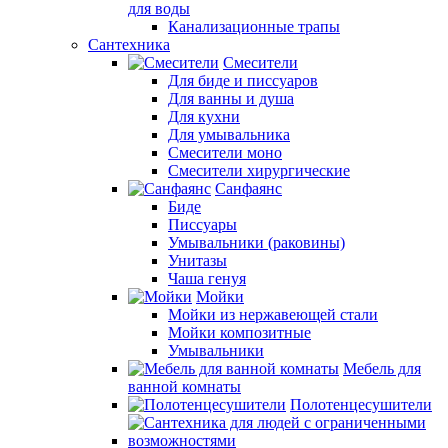
для воды
Канализационные трапы
Сантехника
Смесители
Для биде и писсуаров
Для ванны и душа
Для кухни
Для умывальника
Смесители моно
Смесители хирургические
Санфаянс
Биде
Писсуары
Умывальники (раковины)
Унитазы
Чаша генуя
Мойки
Мойки из нержавеющей стали
Мойки композитные
Умывальники
Мебель для
ванной комнаты
Полотенцесушители