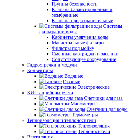
Группы безопасности
Клапана балансировочные и
мембранные
Клапана предохранительные
Системы
фильтрации воды
Кабинеты умягчения воды
Магистральные фильтры
Фильтры под мойку
Сменные картриджи и засыпки
Сопутствующее оборудование
Гидрострелки и модули
Конвекторы
Водяные
Газовые
Электрические
КИП / приборы учета
Счетчики для газа
Манометры
Счетчики для воды
Термометры
Теплоизоляция и теплоносители
Теплоизоляция
Теплоносители
Вентиляция