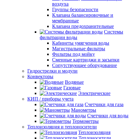
воздуха
Группы безопасности
Клапана балансировочные и
мембранные
Клапана предохранительные
Системы
фильтрации воды
Кабинеты умягчения воды
Магистральные фильтры
Фильтры под мойку
Сменные картриджи и засыпки
Сопутствующее оборудование
Гидрострелки и модули
Конвекторы
Водяные
Газовые
Электрические
КИП / приборы учета
Счетчики для газа
Манометры
Счетчики для воды
Термометры
Теплоизоляция и теплоносители
Теплоизоляция
Теплоносители