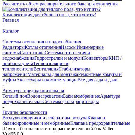
Рассчитать объем расширительного бака для отопления
Комплектация для тёплого пола, что купить?
Главная
-
Каталог
-
Системы отопления и водоснабжения
Радиаторы
Котлы отопления
Насосы
Инженерные
системы
Сантехника
Системы отопления и
водоснабжения
Гидрострелки и модули
Конвекторы
КИП /
приборы учета
Теплоизоляция и
теплоносители
Вентиляция
Стабилизаторы
напряжения
Материалы для монтажа
Ремонтные хомуты и
муфты
Аксессуары и комплетующие
Все для сада и дачи
-
Арматура предохранительная
Теплый пол
Водонагреватели
Баки мембранные
Арматура
предохранительная
Системы фильтрации воды
-
Группы безопасности
Воздухоотводчики и сепараторы воздуха
Клапана
балансировочные и мембранные
Клапана предохранительные
-
Группа безопасности под расширительный бак Valtec
Vt.495.0.0