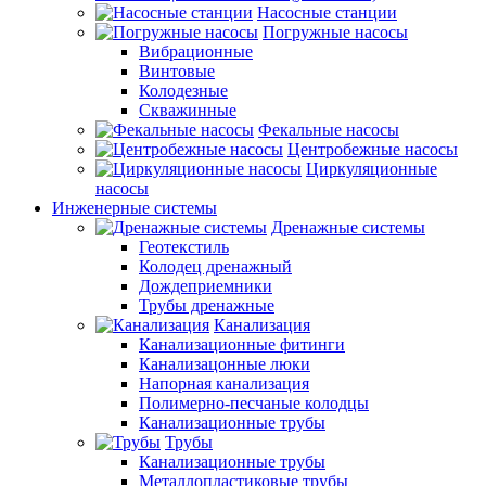
Насосные станции
Погружные насосы
Вибрационные
Винтовые
Колодезные
Скважинные
Фекальные насосы
Центробежные насосы
Циркуляционные
насосы
Инженерные системы
Дренажные системы
Геотекстиль
Колодец дренажный
Дождеприемники
Трубы дренажные
Канализация
Канализационные фитинги
Канализацонные люки
Напорная канализация
Полимерно-песчаные колодцы
Канализационные трубы
Трубы
Канализационные трубы
Металлопластиковые трубы