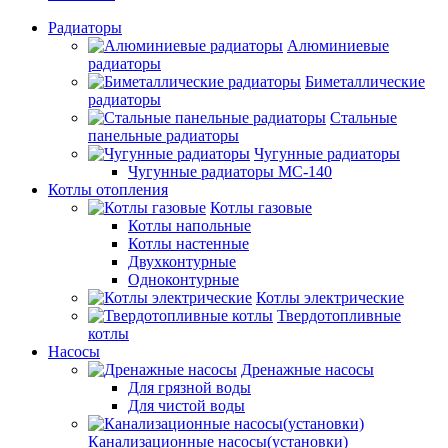
Радиаторы
Алюминиевые
радиаторы
Биметаллические
радиаторы
Стальные
панельные радиаторы
Чугунные радиаторы
Чугунные радиаторы МС-140
Котлы отопления
Котлы газовые
Котлы напольные
Котлы настенные
Двухконтурные
Одноконтурные
Котлы электрические
Твердотопливные
котлы
Насосы
Дренажные насосы
Для грязной воды
Для чистой воды
Канализационные насосы(установки)