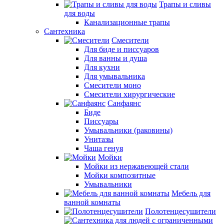
Трапы и сливы
для воды
Канализационные трапы
Сантехника
Смесители
Для биде и писсуаров
Для ванны и душа
Для кухни
Для умывальника
Смесители моно
Смесители хирургические
Санфаянс
Биде
Писсуары
Умывальники (раковины)
Унитазы
Чаша генуя
Мойки
Мойки из нержавеющей стали
Мойки композитные
Умывальники
Мебель для
ванной комнаты
Полотенцесушители