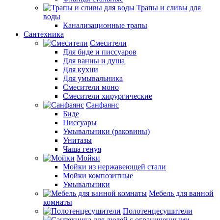
Трапы и сливы для
воды
Канализационные трапы
Сантехника
Смесители
Для биде и писсуаров
Для ванны и душа
Для кухни
Для умывальника
Смесители моно
Смесители хирургические
Санфаянс
Биде
Писсуары
Умывальники (раковины)
Унитазы
Чаша генуя
Мойки
Мойки из нержавеющей стали
Мойки композитные
Умывальники
Мебель для ванной
комнаты
Полотенцесушители