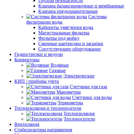
Группы безопасности
Клапана балансировочные и мембранные
Клапана предохранительные
Системы
фильтрации воды
Кабинеты умягчения воды
Магистральные фильтры
Фильтры под мойку
Сменные картриджи и засыпки
Сопутствующее оборудование
Гидрострелки и модули
Конвекторы
Водяные
Газовые
Электрические
КИП / приборы учета
Счетчики для газа
Манометры
Счетчики для воды
Термометры
Теплоизоляция и теплоносители
Теплоизоляция
Теплоносители
Вентиляция
Стабилизаторы напряжения