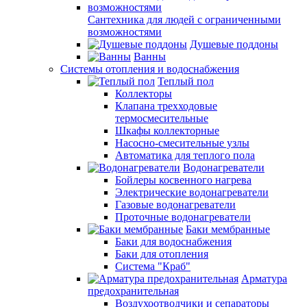
Сантехника для людей с ограниченными
возможностями
Душевые поддоны
Ванны
Системы отопления и водоснабжения
Теплый пол
Коллекторы
Клапана трехходовые
термосмесительные
Шкафы коллекторные
Насосно-смесительные узлы
Автоматика для теплого пола
Водонагреватели
Бойлеры косвенного нагрева
Электрические водонагреватели
Газовые водонагреватели
Проточные водонагреватели
Баки мембранные
Баки для водоснабжения
Баки для отопления
Система "Краб"
Арматура
предохранительная
Воздухоотводчики и сепараторы