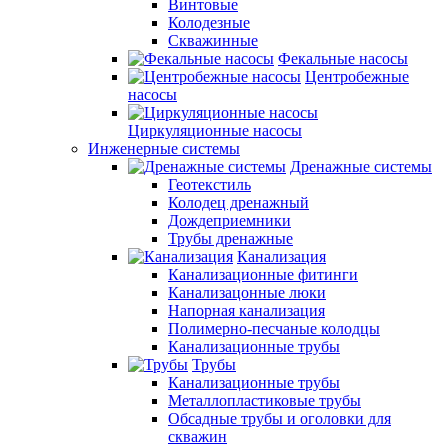
Винтовые
Колодезные
Скважинные
Фекальные насосы
Центробежные
насосы
Циркуляционные насосы
Инженерные системы
Дренажные системы
Геотекстиль
Колодец дренажный
Дождеприемники
Трубы дренажные
Канализация
Канализационные фитинги
Канализацонные люки
Напорная канализация
Полимерно-песчаные колодцы
Канализационные трубы
Трубы
Канализационные трубы
Металлопластиковые трубы
Обсадные трубы и оголовки для
скважин