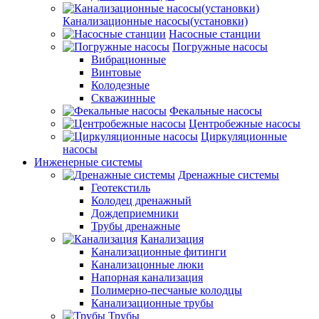
Канализационные насосы(установки)
Насосные станции
Погружные насосы
Вибрационные
Винтовые
Колодезные
Скважинные
Фекальные насосы
Центробежные насосы
Циркуляционные
насосы
Инженерные системы
Дренажные системы
Геотекстиль
Колодец дренажный
Дождеприемники
Трубы дренажные
Канализация
Канализационные фитинги
Канализацонные люки
Напорная канализация
Полимерно-песчаные колодцы
Канализационные трубы
Трубы