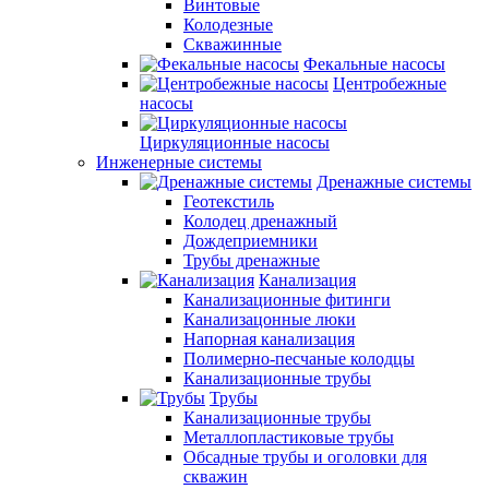
Винтовые
Колодезные
Скважинные
Фекальные насосы
Центробежные
насосы
Циркуляционные насосы
Инженерные системы
Дренажные системы
Геотекстиль
Колодец дренажный
Дождеприемники
Трубы дренажные
Канализация
Канализационные фитинги
Канализацонные люки
Напорная канализация
Полимерно-песчаные колодцы
Канализационные трубы
Трубы
Канализационные трубы
Металлопластиковые трубы
Обсадные трубы и оголовки для
скважин