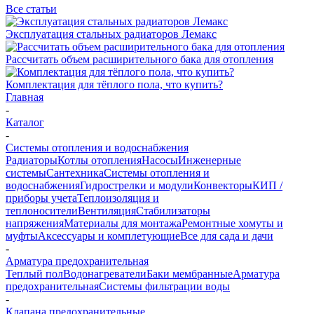
Все статьи
Эксплуатация стальных радиаторов Лемакс
Рассчитать объем расширительного бака для отопления
Комплектация для тёплого пола, что купить?
Главная
-
Каталог
-
Системы отопления и водоснабжения
Радиаторы
Котлы отопления
Насосы
Инженерные
системы
Сантехника
Системы отопления и
водоснабжения
Гидрострелки и модули
Конвекторы
КИП /
приборы учета
Теплоизоляция и
теплоносители
Вентиляция
Стабилизаторы
напряжения
Материалы для монтажа
Ремонтные хомуты и
муфты
Аксессуары и комплетующие
Все для сада и дачи
-
Арматура предохранительная
Теплый пол
Водонагреватели
Баки мембранные
Арматура
предохранительная
Системы фильтрации воды
-
Клапана предохранительные