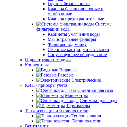
Группы безопасности
Клапана балансировочные и
мембранные
Клапана предохранительные
Системы
фильтрации воды
Кабинеты умягчения воды
Магистральные фильтры
Фильтры под мойку
Сменные картриджи и засыпки
Сопутствующее оборудование
Гидрострелки и модули
Конвекторы
Водяные
Газовые
Электрические
КИП / приборы учета
Счетчики для газа
Манометры
Счетчики для воды
Термометры
Теплоизоляция и теплоносители
Теплоизоляция
Теплоносители
Вентиляция