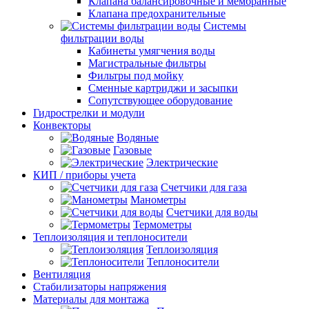
Клапана балансировочные и мембранные
Клапана предохранительные
Системы
фильтрации воды
Кабинеты умягчения воды
Магистральные фильтры
Фильтры под мойку
Сменные картриджи и засыпки
Сопутствующее оборудование
Гидрострелки и модули
Конвекторы
Водяные
Газовые
Электрические
КИП / приборы учета
Счетчики для газа
Манометры
Счетчики для воды
Термометры
Теплоизоляция и теплоносители
Теплоизоляция
Теплоносители
Вентиляция
Стабилизаторы напряжения
Материалы для монтажа