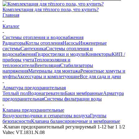
Комплектация для тёплого пола, что купить?
Главная
-
Каталог
-
Системы отопления и водоснабжения
Радиаторы
Котлы отопления
Насосы
Инженерные
системы
Сантехника
Системы отопления и
водоснабжения
Гидрострелки и модули
Конвекторы
КИП /
приборы учета
Теплоизоляция и
теплоносители
Вентиляция
Стабилизаторы
напряжения
Материалы для монтажа
Ремонтные хомуты и
муфты
Аксессуары и комплетующие
Все для сада и дачи
-
Арматура предохранительная
Теплый пол
Водонагреватели
Баки мембранные
Арматура
предохранительная
Системы фильтрации воды
-
Клапана предохранительные
Воздухоотводчики и сепараторы воздуха
Группы
безопасности
Клапана балансировочные и мембранные
-
Клапан предохранительный регулируемый 1-12 bar 1 1/2
Valtec VT.1831.N.08