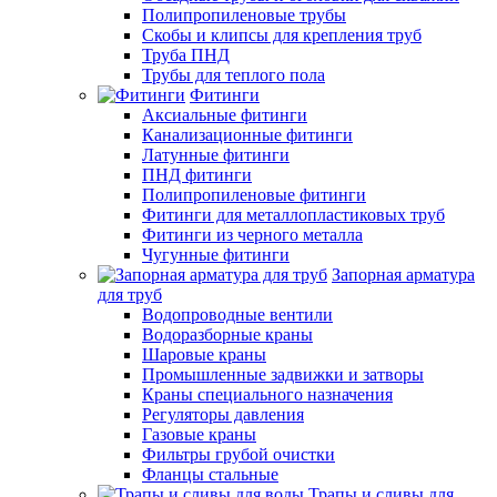
Полипропиленовые трубы
Скобы и клипсы для крепления труб
Труба ПНД
Трубы для теплого пола
Фитинги
Аксиальные фитинги
Канализационные фитинги
Латунные фитинги
ПНД фитинги
Полипропиленовые фитинги
Фитинги для металлопластиковых труб
Фитинги из черного металла
Чугунные фитинги
Запорная арматура
для труб
Водопроводные вентили
Водоразборные краны
Шаровые краны
Промышленные задвижки и затворы
Краны специального назначения
Регуляторы давления
Газовые краны
Фильтры грубой очистки
Фланцы стальные
Трапы и сливы для