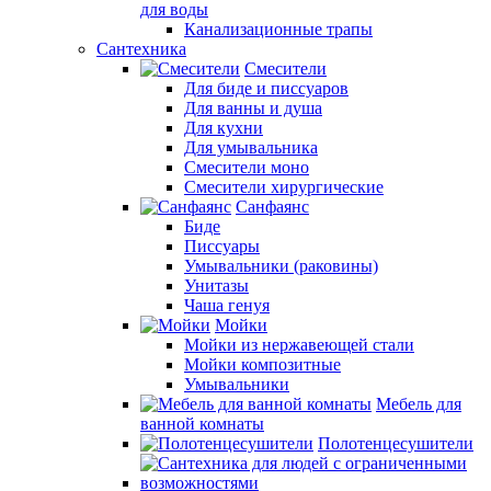
для воды
Канализационные трапы
Сантехника
Смесители
Для биде и писсуаров
Для ванны и душа
Для кухни
Для умывальника
Смесители моно
Смесители хирургические
Санфаянс
Биде
Писсуары
Умывальники (раковины)
Унитазы
Чаша генуя
Мойки
Мойки из нержавеющей стали
Мойки композитные
Умывальники
Мебель для
ванной комнаты
Полотенцесушители