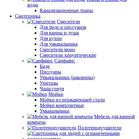
воды
Канализационные трапы
Сантехника
Смесители
Для биде и писсуаров
Для ванны и душа
Для кухни
Для умывальника
Смесители моно
Смесители хирургические
Санфаянс
Биде
Писсуары
Умывальники (раковины)
Унитазы
Чаша генуя
Мойки
Мойки из нержавеющей стали
Мойки композитные
Умывальники
Мебель для ванной
комнаты
Полотенцесушители