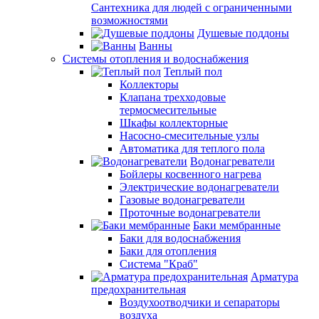
Сантехника для людей с ограниченными
возможностями
Душевые поддоны
Ванны
Системы отопления и водоснабжения
Теплый пол
Коллекторы
Клапана трехходовые
термосмесительные
Шкафы коллекторные
Насосно-смесительные узлы
Автоматика для теплого пола
Водонагреватели
Бойлеры косвенного нагрева
Электрические водонагреватели
Газовые водонагреватели
Проточные водонагреватели
Баки мембранные
Баки для водоснабжения
Баки для отопления
Система "Краб"
Арматура
предохранительная
Воздухоотводчики и сепараторы
воздуха