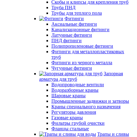
Скобы и клипсы для крепления труб
Труба ПНД
Трубы для теплого пола
Фитинги
Аксиальные фитинги
Канализационные фитинги
Латунные фитинги
ПНД фитинги
Полипропиленовые фитинги
Фитинги для металлопластиковых
труб
Фитинги из черного металла
Чугунные фитинги
Запорная
арматура для труб
Водопроводные вентили
Водоразборные краны
Шаровые краны
Промышленные задвижки и затворы
Краны специального назначения
Регуляторы давления
Газовые краны
Фильтры грубой очистки
Фланцы стальные
Трапы и сливы