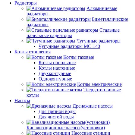
Радиаторы
Алюминиевые
радиаторы
Биметаллические
радиаторы
Стальные
панельные радиаторы
Чугунные радиаторы
Чугунные радиаторы МС-140
Котлы отопления
Котлы газовые
Котлы напольные
Котлы настенные
Двухконтурные
Одноконтурные
Котлы электрические
Твердотопливные
котлы
Насосы
Дренажные насосы
Для грязной воды
Для чистой воды
Канализационные насосы(установки)
Насосные станции