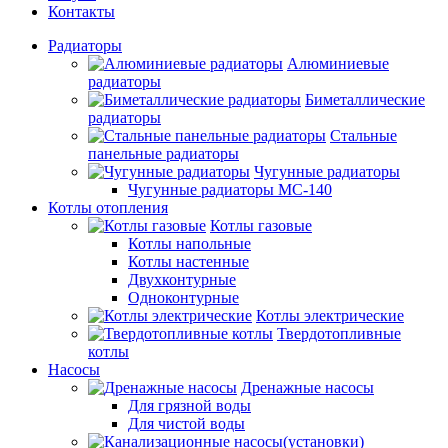
Контакты
Радиаторы
Алюминиевые
радиаторы
Биметаллические
радиаторы
Стальные
панельные радиаторы
Чугунные радиаторы
Чугунные радиаторы МС-140
Котлы отопления
Котлы газовые
Котлы напольные
Котлы настенные
Двухконтурные
Одноконтурные
Котлы электрические
Твердотопливные
котлы
Насосы
Дренажные насосы
Для грязной воды
Для чистой воды