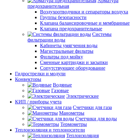
Арматура
предохранительная
Воздухоотводчики и сепараторы воздуха
Группы безопасности
Клапана балансировочные и мембранные
Клапана предохранительные
Системы
фильтрации воды
Кабинеты умягчения воды
Магистральные фильтры
Фильтры под мойку
Сменные картриджи и засыпки
Сопутствующее оборудование
Гидрострелки и модули
Конвекторы
Водяные
Газовые
Электрические
КИП / приборы учета
Счетчики для газа
Манометры
Счетчики для воды
Термометры
Теплоизоляция и теплоносители
Теплоизоляция