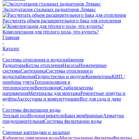
Эксплуатация стальных радиаторов Лемакс
Рассчитать объем расширительного бака для отопления
Комплектация для тёплого пола, что купить?
Главная
-
Каталог
-
Системы отопления и водоснабжения
Радиаторы
Котлы отопления
Насосы
Инженерные
системы
Сантехника
Системы отопления и
водоснабжения
Гидрострелки и модули
Конвекторы
КИП /
приборы учета
Теплоизоляция и
теплоносители
Вентиляция
Стабилизаторы
напряжения
Материалы для монтажа
Ремонтные хомуты и
муфты
Аксессуары и комплетующие
Все для сада и дачи
-
Системы фильтрации воды
Теплый пол
Водонагреватели
Баки мембранные
Арматура
предохранительная
Системы фильтрации воды
-
Сменные картриджи и засыпки
Кабинеты умягчения воды
Магистральные фильтры
Фильтры