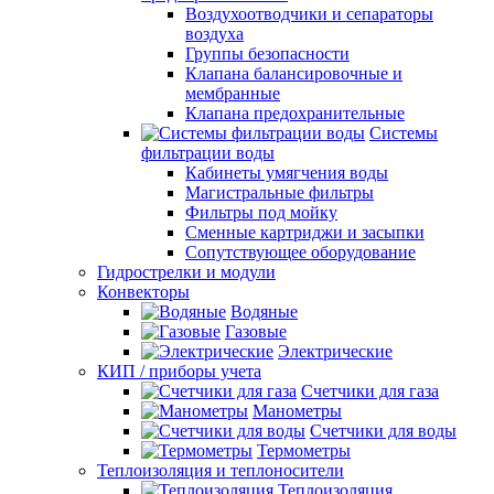
Воздухоотводчики и сепараторы
воздуха
Группы безопасности
Клапана балансировочные и
мембранные
Клапана предохранительные
Системы
фильтрации воды
Кабинеты умягчения воды
Магистральные фильтры
Фильтры под мойку
Сменные картриджи и засыпки
Сопутствующее оборудование
Гидрострелки и модули
Конвекторы
Водяные
Газовые
Электрические
КИП / приборы учета
Счетчики для газа
Манометры
Счетчики для воды
Термометры
Теплоизоляция и теплоносители
Теплоизоляция