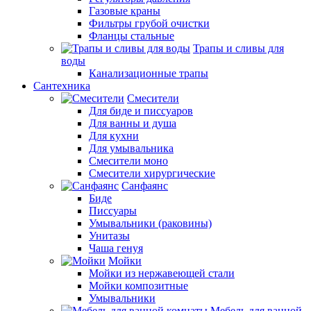
Газовые краны
Фильтры грубой очистки
Фланцы стальные
Трапы и сливы для
воды
Канализационные трапы
Сантехника
Смесители
Для биде и писсуаров
Для ванны и душа
Для кухни
Для умывальника
Смесители моно
Смесители хирургические
Санфаянс
Биде
Писсуары
Умывальники (раковины)
Унитазы
Чаша генуя
Мойки
Мойки из нержавеющей стали
Мойки композитные
Умывальники
Мебель для ванной