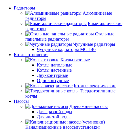
Радиаторы
Алюминиевые
радиаторы
Биметаллические
радиаторы
Стальные
панельные радиаторы
Чугунные радиаторы
Чугунные радиаторы МС-140
Котлы отопления
Котлы газовые
Котлы напольные
Котлы настенные
Двухконтурные
Одноконтурные
Котлы электрические
Твердотопливные
котлы
Насосы
Дренажные насосы
Для грязной воды
Для чистой воды
Канализационные насосы(установки)