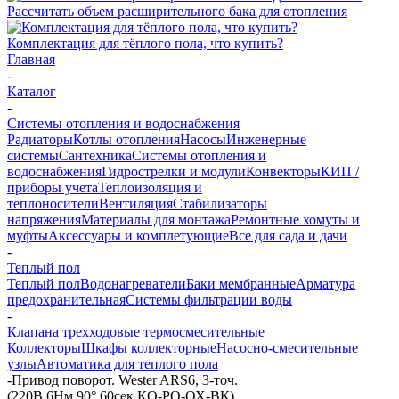
Рассчитать объем расширительного бака для отопления
Комплектация для тёплого пола, что купить?
Главная
-
Каталог
-
Системы отопления и водоснабжения
Радиаторы
Котлы отопления
Насосы
Инженерные
системы
Сантехника
Системы отопления и
водоснабжения
Гидрострелки и модули
Конвекторы
КИП /
приборы учета
Теплоизоляция и
теплоносители
Вентиляция
Стабилизаторы
напряжения
Материалы для монтажа
Ремонтные хомуты и
муфты
Аксессуары и комплетующие
Все для сада и дачи
-
Теплый пол
Теплый пол
Водонагреватели
Баки мембранные
Арматура
предохранительная
Системы фильтрации воды
-
Клапана трехходовые термосмесительные
Коллекторы
Шкафы коллекторные
Насосно-смесительные
узлы
Автоматика для теплого пола
-
Привод поворот. Wester ARS6, 3-точ.
(220В,6Нм,90°,60сек,КО-РО-ОХ-ВК)