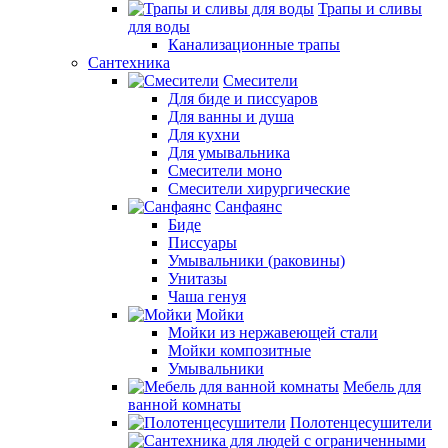
Трапы и сливы
для воды
Канализационные трапы
Сантехника
Смесители
Для биде и писсуаров
Для ванны и душа
Для кухни
Для умывальника
Смесители моно
Смесители хирургические
Санфаянс
Биде
Писсуары
Умывальники (раковины)
Унитазы
Чаша генуя
Мойки
Мойки из нержавеющей стали
Мойки композитные
Умывальники
Мебель для
ванной комнаты
Полотенцесушители