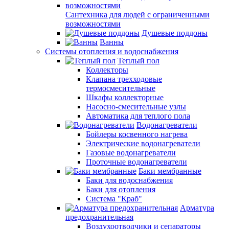
Сантехника для людей с ограниченными
возможностями
Душевые поддоны
Ванны
Системы отопления и водоснабжения
Теплый пол
Коллекторы
Клапана трехходовые
термосмесительные
Шкафы коллекторные
Насосно-смесительные узлы
Автоматика для теплого пола
Водонагреватели
Бойлеры косвенного нагрева
Электрические водонагреватели
Газовые водонагреватели
Проточные водонагреватели
Баки мембранные
Баки для водоснабжения
Баки для отопления
Система "Краб"
Арматура
предохранительная
Воздухоотводчики и сепараторы