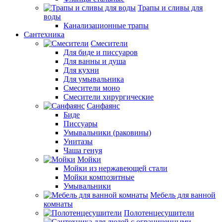
Трапы и сливы для
воды
Канализационные трапы
Сантехника
Смесители
Для биде и писсуаров
Для ванны и душа
Для кухни
Для умывальника
Смесители моно
Смесители хирургические
Санфаянс
Биде
Писсуары
Умывальники (раковины)
Унитазы
Чаша генуя
Мойки
Мойки из нержавеющей стали
Мойки композитные
Умывальники
Мебель для ванной
комнаты
Полотенцесушители