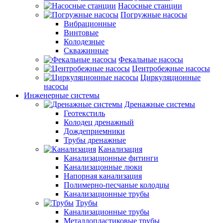
Насосные станции
Погружные насосы
Вибрационные
Винтовые
Колодезные
Скважинные
Фекальные насосы
Центробежные насосы
Циркуляционные
насосы
Инженерные системы
Дренажные системы
Геотекстиль
Колодец дренажный
Дождеприемники
Трубы дренажные
Канализация
Канализационные фитинги
Канализацонные люки
Напорная канализация
Полимерно-песчаные колодцы
Канализационные трубы
Трубы
Канализационные трубы
Металлопластиковые трубы