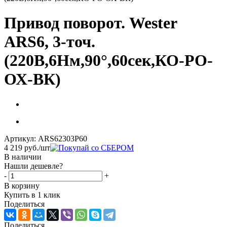
Привод поворот. Wester
ARS6, 3-точ.
(220В,6Нм,90°,60сек,КО-РО-
ОХ-ВК)
Артикул:
ARS62303P60
4 219
руб.
/шт
В наличии
Нашли дешевле?
-
+
В корзину
Купить в 1 клик
Поделиться
Поделиться