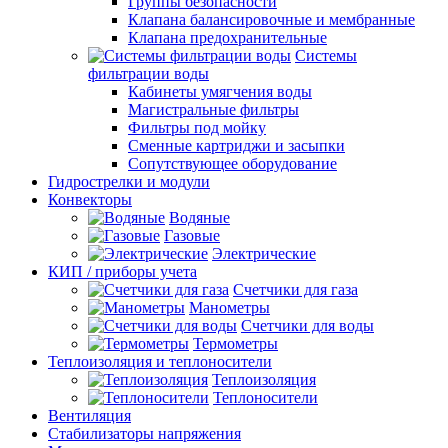
Группы безопасности
Клапана балансировочные и мембранные
Клапана предохранительные
Системы
фильтрации воды
Кабинеты умягчения воды
Магистральные фильтры
Фильтры под мойку
Сменные картриджи и засыпки
Сопутствующее оборудование
Гидрострелки и модули
Конвекторы
Водяные
Газовые
Электрические
КИП / приборы учета
Счетчики для газа
Манометры
Счетчики для воды
Термометры
Теплоизоляция и теплоносители
Теплоизоляция
Теплоносители
Вентиляция
Стабилизаторы напряжения