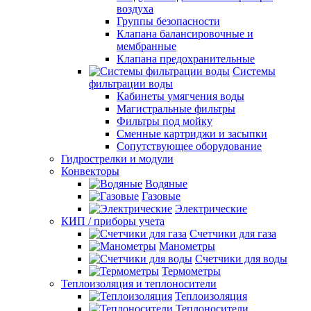
воздуха
Группы безопасности
Клапана балансировочные и
мембранные
Клапана предохранительные
Системы
фильтрации воды
Кабинеты умягчения воды
Магистральные фильтры
Фильтры под мойку
Сменные картриджи и засыпки
Сопутствующее оборудование
Гидрострелки и модули
Конвекторы
Водяные
Газовые
Электрические
КИП / приборы учета
Счетчики для газа
Манометры
Счетчики для воды
Термометры
Теплоизоляция и теплоносители
Теплоизоляция
Теплоносители