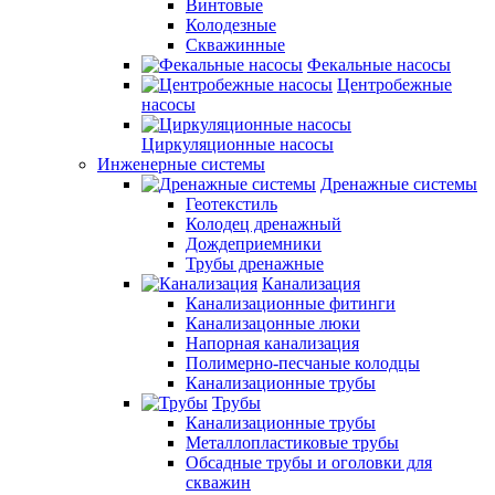
Винтовые
Колодезные
Скважинные
Фекальные насосы
Центробежные
насосы
Циркуляционные насосы
Инженерные системы
Дренажные системы
Геотекстиль
Колодец дренажный
Дождеприемники
Трубы дренажные
Канализация
Канализационные фитинги
Канализацонные люки
Напорная канализация
Полимерно-песчаные колодцы
Канализационные трубы
Трубы
Канализационные трубы
Металлопластиковые трубы
Обсадные трубы и оголовки для
скважин