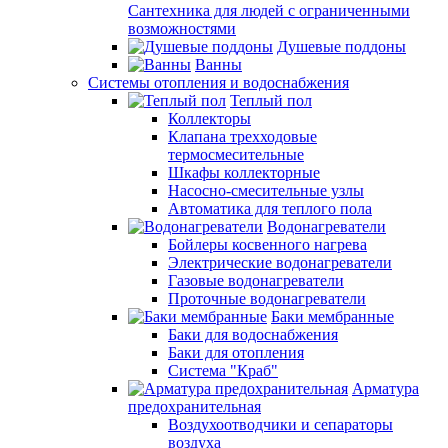
Сантехника для людей с ограниченными
возможностями
Душевые поддоны
Ванны
Системы отопления и водоснабжения
Теплый пол
Коллекторы
Клапана трехходовые
термосмесительные
Шкафы коллекторные
Насосно-смесительные узлы
Автоматика для теплого пола
Водонагреватели
Бойлеры косвенного нагрева
Электрические водонагреватели
Газовые водонагреватели
Проточные водонагреватели
Баки мембранные
Баки для водоснабжения
Баки для отопления
Система "Краб"
Арматура
предохранительная
Воздухоотводчики и сепараторы
воздуха