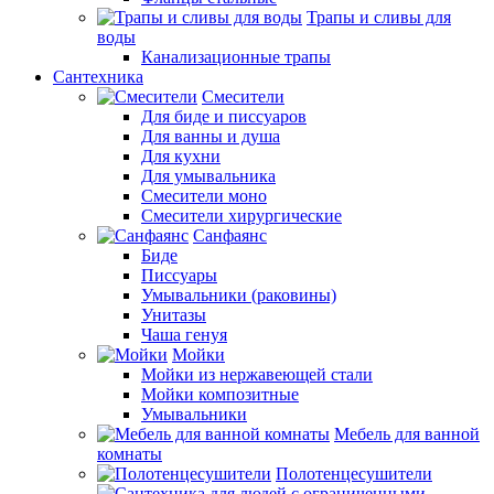
Трапы и сливы для
воды
Канализационные трапы
Сантехника
Смесители
Для биде и писсуаров
Для ванны и душа
Для кухни
Для умывальника
Смесители моно
Смесители хирургические
Санфаянс
Биде
Писсуары
Умывальники (раковины)
Унитазы
Чаша генуя
Мойки
Мойки из нержавеющей стали
Мойки композитные
Умывальники
Мебель для ванной
комнаты
Полотенцесушители