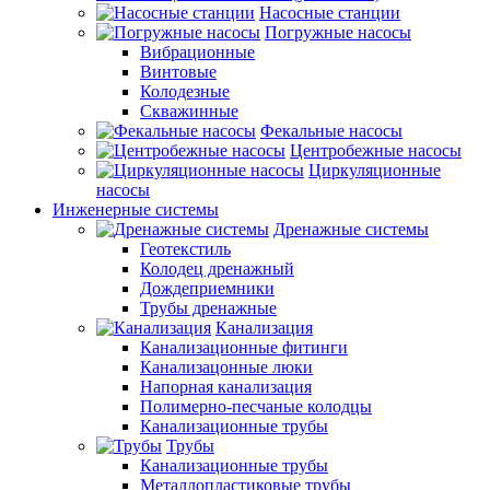
Насосные станции
Погружные насосы
Вибрационные
Винтовые
Колодезные
Скважинные
Фекальные насосы
Центробежные насосы
Циркуляционные
насосы
Инженерные системы
Дренажные системы
Геотекстиль
Колодец дренажный
Дождеприемники
Трубы дренажные
Канализация
Канализационные фитинги
Канализацонные люки
Напорная канализация
Полимерно-песчаные колодцы
Канализационные трубы
Трубы
Канализационные трубы
Металлопластиковые трубы