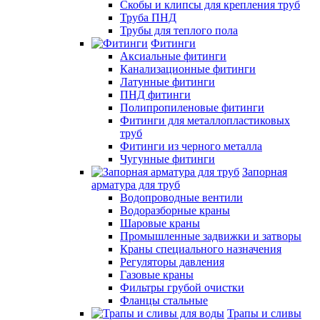
Скобы и клипсы для крепления труб
Труба ПНД
Трубы для теплого пола
Фитинги
Аксиальные фитинги
Канализационные фитинги
Латунные фитинги
ПНД фитинги
Полипропиленовые фитинги
Фитинги для металлопластиковых
труб
Фитинги из черного металла
Чугунные фитинги
Запорная
арматура для труб
Водопроводные вентили
Водоразборные краны
Шаровые краны
Промышленные задвижки и затворы
Краны специального назначения
Регуляторы давления
Газовые краны
Фильтры грубой очистки
Фланцы стальные
Трапы и сливы