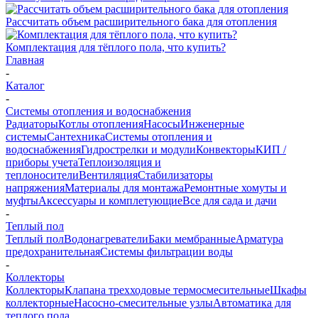
Рассчитать объем расширительного бака для отопления
Комплектация для тёплого пола, что купить?
Главная
-
Каталог
-
Системы отопления и водоснабжения
Радиаторы
Котлы отопления
Насосы
Инженерные
системы
Сантехника
Системы отопления и
водоснабжения
Гидрострелки и модули
Конвекторы
КИП /
приборы учета
Теплоизоляция и
теплоносители
Вентиляция
Стабилизаторы
напряжения
Материалы для монтажа
Ремонтные хомуты и
муфты
Аксессуары и комплетующие
Все для сада и дачи
-
Теплый пол
Теплый пол
Водонагреватели
Баки мембранные
Арматура
предохранительная
Системы фильтрации воды
-
Коллекторы
Коллекторы
Клапана трехходовые термосмесительные
Шкафы
коллекторные
Насосно-смесительные узлы
Автоматика для
теплого пола