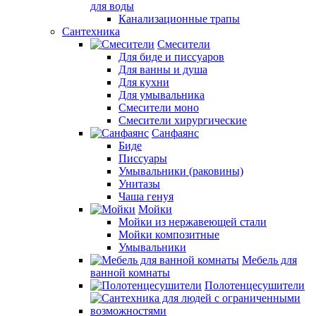
для воды
Канализационные трапы
Сантехника
Смесители
Для биде и писсуаров
Для ванны и душа
Для кухни
Для умывальника
Смесители моно
Смесители хирургические
Санфаянс
Биде
Писсуары
Умывальники (раковины)
Унитазы
Чаша генуя
Мойки
Мойки из нержавеющей стали
Мойки композитные
Умывальники
Мебель для
ванной комнаты
Полотенцесушители