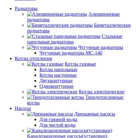
Радиаторы
Алюминиевые
радиаторы
Биметаллические
радиаторы
Стальные
панельные радиаторы
Чугунные радиаторы
Чугунные радиаторы МС-140
Котлы отопления
Котлы газовые
Котлы напольные
Котлы настенные
Двухконтурные
Одноконтурные
Котлы электрические
Твердотопливные
котлы
Насосы
Дренажные насосы
Для грязной воды
Для чистой воды
Канализационные насосы(установки)