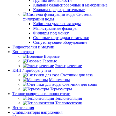
Группы безопасности
Клапана балансировочные и мембранные
Клапана предохранительные
Системы
фильтрации воды
Кабинеты умягчения воды
Магистральные фильтры
Фильтры под мойку
Сменные картриджи и засыпки
Сопутствующее оборудование
Гидрострелки и модули
Конвекторы
Водяные
Газовые
Электрические
КИП / приборы учета
Счетчики для газа
Манометры
Счетчики для воды
Термометры
Теплоизоляция и теплоносители
Теплоизоляция
Теплоносители
Вентиляция
Стабилизаторы напряжения