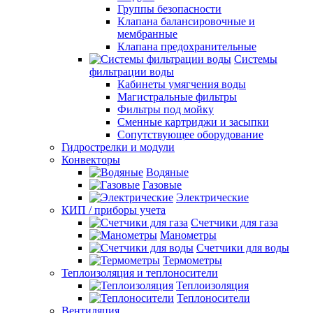
Группы безопасности
Клапана балансировочные и
мембранные
Клапана предохранительные
Системы
фильтрации воды
Кабинеты умягчения воды
Магистральные фильтры
Фильтры под мойку
Сменные картриджи и засыпки
Сопутствующее оборудование
Гидрострелки и модули
Конвекторы
Водяные
Газовые
Электрические
КИП / приборы учета
Счетчики для газа
Манометры
Счетчики для воды
Термометры
Теплоизоляция и теплоносители
Теплоизоляция
Теплоносители
Вентиляция