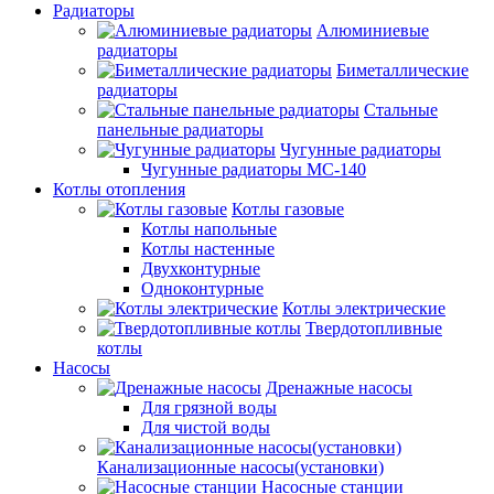
Радиаторы
Алюминиевые
радиаторы
Биметаллические
радиаторы
Стальные
панельные радиаторы
Чугунные радиаторы
Чугунные радиаторы МС-140
Котлы отопления
Котлы газовые
Котлы напольные
Котлы настенные
Двухконтурные
Одноконтурные
Котлы электрические
Твердотопливные
котлы
Насосы
Дренажные насосы
Для грязной воды
Для чистой воды
Канализационные насосы(установки)
Насосные станции