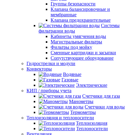
Группы безопасности
Клапана балансировочные и
мембранные
Клапана предохранительные
Системы
фильтрации воды
Кабинеты умягчения воды
Магистральные фильтры
Фильтры под мойку
Сменные картриджи и засыпки
Сопутствующее оборудование
Гидрострелки и модули
Конвекторы
Водяные
Газовые
Электрические
КИП / приборы учета
Счетчики для газа
Манометры
Счетчики для воды
Термометры
Теплоизоляция и теплоносители
Теплоизоляция
Теплоносители
Вентиляция