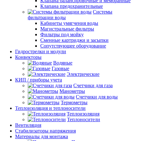
Клапана балансировочные и мембранные
Клапана предохранительные
Системы
фильтрации воды
Кабинеты умягчения воды
Магистральные фильтры
Фильтры под мойку
Сменные картриджи и засыпки
Сопутствующее оборудование
Гидрострелки и модули
Конвекторы
Водяные
Газовые
Электрические
КИП / приборы учета
Счетчики для газа
Манометры
Счетчики для воды
Термометры
Теплоизоляция и теплоносители
Теплоизоляция
Теплоносители
Вентиляция
Стабилизаторы напряжения
Материалы для монтажа