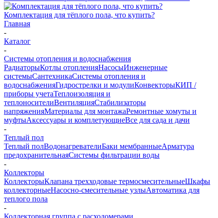
Комплектация для тёплого пола, что купить?
Главная
-
Каталог
-
Системы отопления и водоснабжения
Радиаторы
Котлы отопления
Насосы
Инженерные
системы
Сантехника
Системы отопления и
водоснабжения
Гидрострелки и модули
Конвекторы
КИП /
приборы учета
Теплоизоляция и
теплоносители
Вентиляция
Стабилизаторы
напряжения
Материалы для монтажа
Ремонтные хомуты и
муфты
Аксессуары и комплетующие
Все для сада и дачи
-
Теплый пол
Теплый пол
Водонагреватели
Баки мембранные
Арматура
предохранительная
Системы фильтрации воды
-
Коллекторы
Коллекторы
Клапана трехходовые термосмесительные
Шкафы
коллекторные
Насосно-смесительные узлы
Автоматика для
теплого пола
-
Коллекторная группа с расходомерами