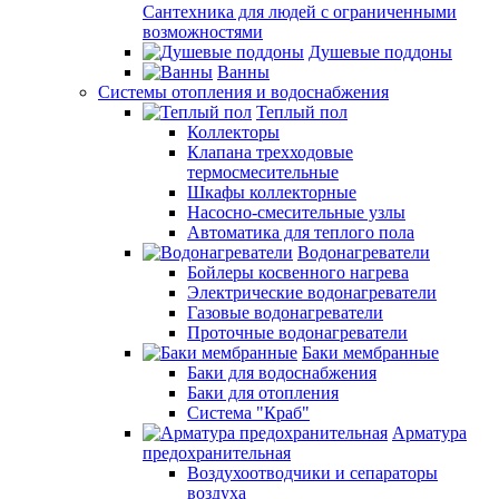
Сантехника для людей с ограниченными
возможностями
Душевые поддоны
Ванны
Системы отопления и водоснабжения
Теплый пол
Коллекторы
Клапана трехходовые
термосмесительные
Шкафы коллекторные
Насосно-смесительные узлы
Автоматика для теплого пола
Водонагреватели
Бойлеры косвенного нагрева
Электрические водонагреватели
Газовые водонагреватели
Проточные водонагреватели
Баки мембранные
Баки для водоснабжения
Баки для отопления
Система "Краб"
Арматура
предохранительная
Воздухоотводчики и сепараторы
воздуха