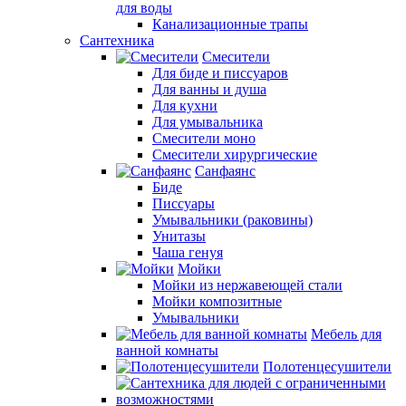
для воды
Канализационные трапы
Сантехника
Смесители
Для биде и писсуаров
Для ванны и душа
Для кухни
Для умывальника
Смесители моно
Смесители хирургические
Санфаянс
Биде
Писсуары
Умывальники (раковины)
Унитазы
Чаша генуя
Мойки
Мойки из нержавеющей стали
Мойки композитные
Умывальники
Мебель для
ванной комнаты
Полотенцесушители