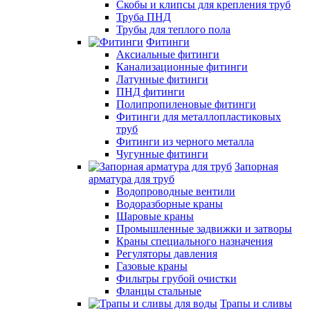
Скобы и клипсы для крепления труб
Труба ПНД
Трубы для теплого пола
Фитинги
Аксиальные фитинги
Канализационные фитинги
Латунные фитинги
ПНД фитинги
Полипропиленовые фитинги
Фитинги для металлопластиковых
труб
Фитинги из черного металла
Чугунные фитинги
Запорная
арматура для труб
Водопроводные вентили
Водоразборные краны
Шаровые краны
Промышленные задвижки и затворы
Краны специального назначения
Регуляторы давления
Газовые краны
Фильтры грубой очистки
Фланцы стальные
Трапы и сливы