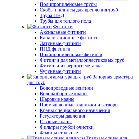
Полипропиленовые трубы
Скобы и клипсы для крепления труб
Труба ПНД
Трубы для теплого пола
Фитинги
Аксиальные фитинги
Канализационные фитинги
Латунные фитинги
ПНД фитинги
Полипропиленовые фитинги
Фитинги для металлопластиковых труб
Фитинги из черного металла
Чугунные фитинги
Запорная арматура
для труб
Водопроводные вентили
Водоразборные краны
Шаровые краны
Промышленные задвижки и затворы
Краны специального назначения
Регуляторы давления
Газовые краны
Фильтры грубой очистки
Фланцы стальные
Трапы и сливы для