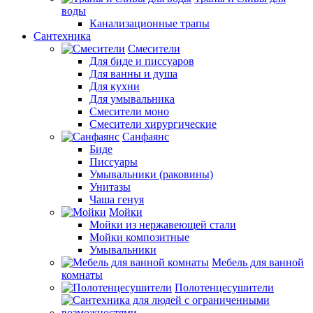
воды
Канализационные трапы
Сантехника
Смесители
Для биде и писсуаров
Для ванны и душа
Для кухни
Для умывальника
Смесители моно
Смесители хирургические
Санфаянс
Биде
Писсуары
Умывальники (раковины)
Унитазы
Чаша генуя
Мойки
Мойки из нержавеющей стали
Мойки композитные
Умывальники
Мебель для ванной
комнаты
Полотенцесушители