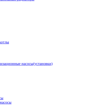
котлы
изационные насосы(установки)
сы
насосы