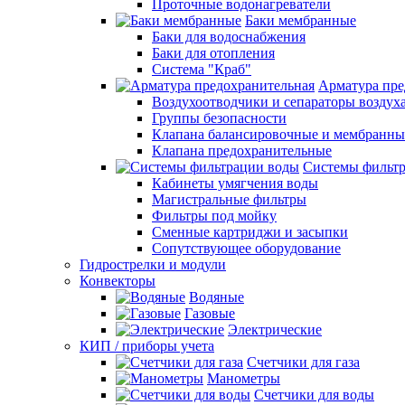
Проточные водонагреватели
Баки мембранные
Баки для водоснабжения
Баки для отопления
Система "Краб"
Арматура пре
Воздухоотводчики и сепараторы воздух
Группы безопасности
Клапана балансировочные и мембранны
Клапана предохранительные
Системы фильт
Кабинеты умягчения воды
Магистральные фильтры
Фильтры под мойку
Сменные картриджи и засыпки
Сопутствующее оборудование
Гидрострелки и модули
Конвекторы
Водяные
Газовые
Электрические
КИП / приборы учета
Счетчики для газа
Манометры
Счетчики для воды