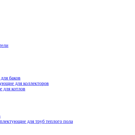
тели
для баков
ующие для коллекторов
 для котлов
в
плектующие для труб теплого пола