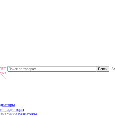
З
диаторы
ие радиаторы
панельные радиаторы