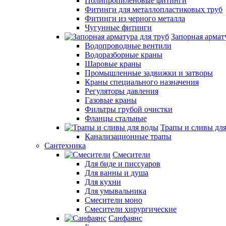
Полипропиленовые фитинги
Фитинги для металлопластиковых труб
Фитинги из черного металла
Чугунные фитинги
Запорная армат
Водопроводные вентили
Водоразборные краны
Шаровые краны
Промышленные задвижки и затворы
Краны специального назначения
Регуляторы давления
Газовые краны
Фильтры грубой очистки
Фланцы стальные
Трапы и сливы дл
Канализационные трапы
Сантехника
Смесители
Для биде и писсуаров
Для ванны и душа
Для кухни
Для умывальника
Смесители моно
Смесители хирургические
Санфаянс