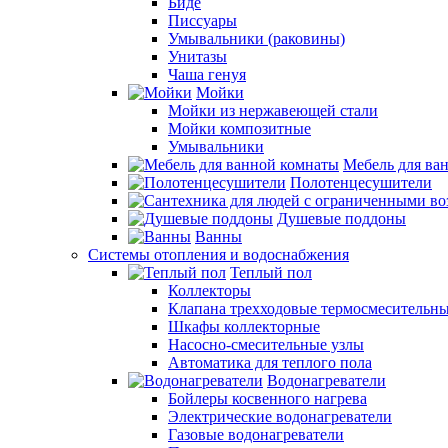
Биде
Писсуары
Умывальники (раковины)
Унитазы
Чаша генуя
Мойки
Мойки из нержавеющей стали
Мойки композитные
Умывальники
Мебель для ва
Полотенцесушители
Душевые поддоны
Ванны
Системы отопления и водоснабжения
Теплый пол
Коллекторы
Клапана трехходовые термосмесительн
Шкафы коллекторные
Насосно-смесительные узлы
Автоматика для теплого пола
Водонагреватели
Бойлеры косвенного нагрева
Электрические водонагреватели
Газовые водонагреватели