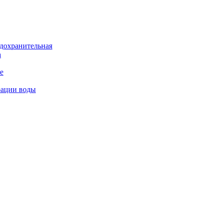
дохранительная
а
е
рации воды