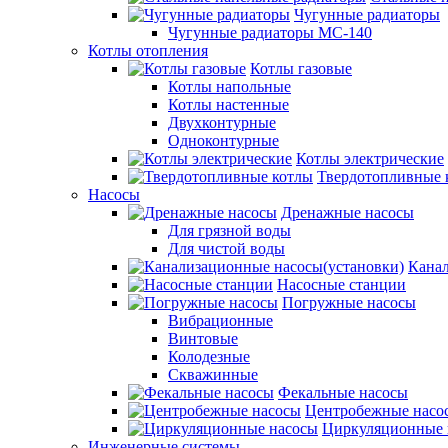
Чугунные радиаторы
Чугунные радиаторы МС-140
Котлы отопления
Котлы газовые
Котлы напольные
Котлы настенные
Двухконтурные
Одноконтурные
Котлы электрические
Твердотопливные 
Насосы
Дренажные насосы
Для грязной воды
Для чистой воды
Канал
Насосные станции
Погружные насосы
Вибрационные
Винтовые
Колодезные
Скважинные
Фекальные насосы
Центробежные насо
Циркуляционные 
Инженерные системы