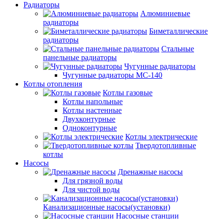
Радиаторы
Алюминиевые
радиаторы
Биметаллические
радиаторы
Стальные
панельные радиаторы
Чугунные радиаторы
Чугунные радиаторы МС-140
Котлы отопления
Котлы газовые
Котлы напольные
Котлы настенные
Двухконтурные
Одноконтурные
Котлы электрические
Твердотопливные
котлы
Насосы
Дренажные насосы
Для грязной воды
Для чистой воды
Канализационные насосы(установки)
Насосные станции