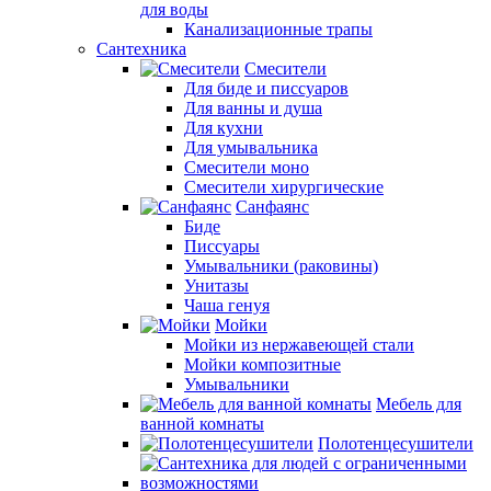
для воды
Канализационные трапы
Сантехника
Смесители
Для биде и писсуаров
Для ванны и душа
Для кухни
Для умывальника
Смесители моно
Смесители хирургические
Санфаянс
Биде
Писсуары
Умывальники (раковины)
Унитазы
Чаша генуя
Мойки
Мойки из нержавеющей стали
Мойки композитные
Умывальники
Мебель для
ванной комнаты
Полотенцесушители