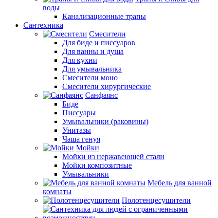
воды
Канализационные трапы
Сантехника
Смесители
Для биде и писсуаров
Для ванны и душа
Для кухни
Для умывальника
Смесители моно
Смесители хирургические
Санфаянс
Биде
Писсуары
Умывальники (раковины)
Унитазы
Чаша генуя
Мойки
Мойки из нержавеющей стали
Мойки композитные
Умывальники
Мебель для ванной
комнаты
Полотенцесушители