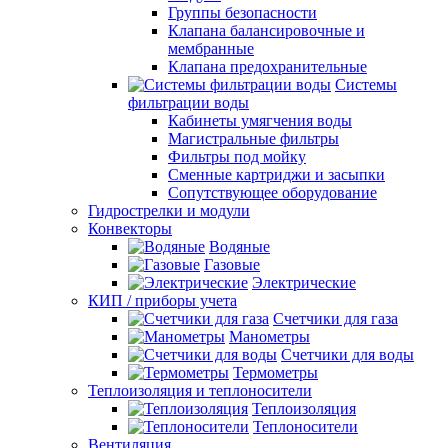
Группы безопасности
Клапана балансировочные и
мембранные
Клапана предохранительные
Системы
фильтрации воды
Кабинеты умягчения воды
Магистральные фильтры
Фильтры под мойку
Сменные картриджи и засыпки
Сопутствующее оборудование
Гидрострелки и модули
Конвекторы
Водяные
Газовые
Электрические
КИП / приборы учета
Счетчики для газа
Манометры
Счетчики для воды
Термометры
Теплоизоляция и теплоносители
Теплоизоляция
Теплоносители
Вентиляция