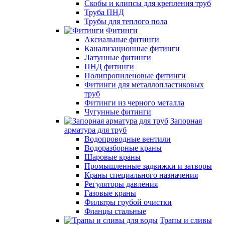
Скобы и клипсы для крепления труб
Труба ПНД
Трубы для теплого пола
Фитинги
Аксиальные фитинги
Канализационные фитинги
Латунные фитинги
ПНД фитинги
Полипропиленовые фитинги
Фитинги для металлопластиковых
труб
Фитинги из черного металла
Чугунные фитинги
Запорная
арматура для труб
Водопроводные вентили
Водоразборные краны
Шаровые краны
Промышленные задвижки и затворы
Краны специального назначения
Регуляторы давления
Газовые краны
Фильтры грубой очистки
Фланцы стальные
Трапы и сливы