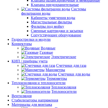
Клапана балансировочные и мембранные
Клапана предохранительные
Системы
фильтрации воды
Кабинеты умягчения воды
Магистральные фильтры
Фильтры под мойку
Сменные картриджи и засыпки
Сопутствующее оборудование
Гидрострелки и модули
Конвекторы
Водяные
Газовые
Электрические
КИП / приборы учета
Счетчики для газа
Манометры
Счетчики для воды
Термометры
Теплоизоляция и теплоносители
Теплоизоляция
Теплоносители
Вентиляция
Стабилизаторы напряжения
Материалы для монтажа