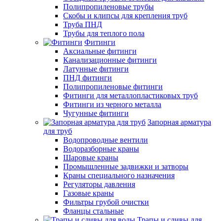
Полипропиленовые трубы
Скобы и клипсы для крепления труб
Труба ПНД
Трубы для теплого пола
Фитинги
Аксиальные фитинги
Канализационные фитинги
Латунные фитинги
ПНД фитинги
Полипропиленовые фитинги
Фитинги для металлопластиковых труб
Фитинги из черного металла
Чугунные фитинги
Запорная арматура
для труб
Водопроводные вентили
Водоразборные краны
Шаровые краны
Промышленные задвижки и затворы
Краны специального назначения
Регуляторы давления
Газовые краны
Фильтры грубой очистки
Фланцы стальные
Трапы и сливы для