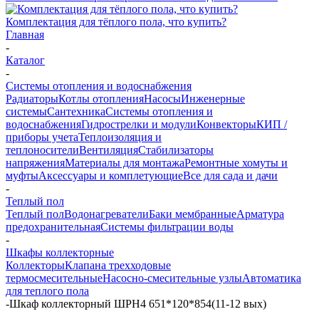
Комплектация для тёплого пола, что купить?
Главная
-
Каталог
-
Системы отопления и водоснабжения
Радиаторы
Котлы отопления
Насосы
Инженерные
системы
Сантехника
Системы отопления и
водоснабжения
Гидрострелки и модули
Конвекторы
КИП /
приборы учета
Теплоизоляция и
теплоносители
Вентиляция
Стабилизаторы
напряжения
Материалы для монтажа
Ремонтные хомуты и
муфты
Аксессуары и комплетующие
Все для сада и дачи
-
Теплый пол
Теплый пол
Водонагреватели
Баки мембранные
Арматура
предохранительная
Системы фильтрации воды
-
Шкафы коллекторные
Коллекторы
Клапана трехходовые
термосмесительные
Насосно-смесительные узлы
Автоматика
для теплого пола
-
Шкаф коллекторный ШРН4 651*120*854(11-12 вых)