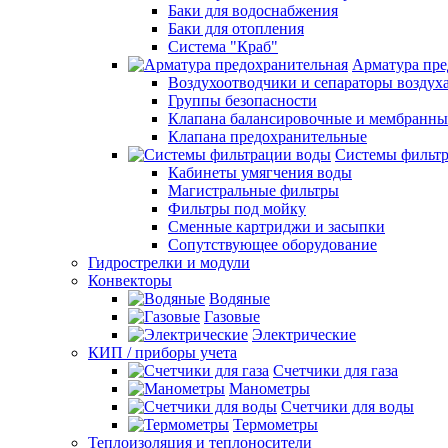
Баки для водоснабжения
Баки для отопления
Система "Краб"
Арматура пре
Воздухоотводчики и сепараторы воздух
Группы безопасности
Клапана балансировочные и мембранны
Клапана предохранительные
Системы фильт
Кабинеты умягчения воды
Магистральные фильтры
Фильтры под мойку
Сменные картриджи и засыпки
Сопутствующее оборудование
Гидрострелки и модули
Конвекторы
Водяные
Газовые
Электрические
КИП / приборы учета
Счетчики для газа
Манометры
Счетчики для воды
Термометры
Теплоизоляция и теплоносители