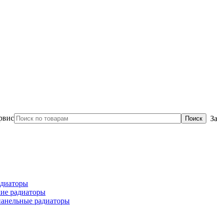
З
диаторы
ие радиаторы
панельные радиаторы