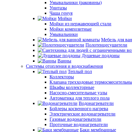
Умывальники (раковины)
Унитазы
Чаша генуя
Мойки
Мойки из нержавеющей стали
Мойки композитные
Умывальники
Мебель для ва
Полотенцесушители
Душевые поддоны
Ванны
Системы отопления и водоснабжения
Теплый пол
Коллекторы
Клапана трехходовые термосмесительн
Шкафы коллекторные
Насосно-смесительные узлы
Автоматика для теплого пола
Водонагреватели
Бойлеры косвенного нагрева
Электрические водонагреватели
Газовые водонагреватели
Проточные водонагреватели
Баки мембранные