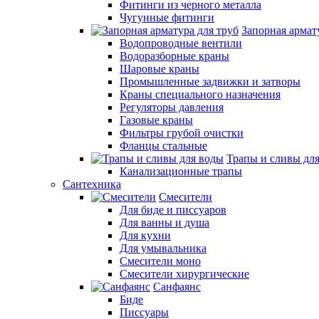
Фитинги из черного металла
Чугунные фитинги
Запорная армат
Водопроводные вентили
Водоразборные краны
Шаровые краны
Промышленные задвижки и затворы
Краны специального назначения
Регуляторы давления
Газовые краны
Фильтры грубой очистки
Фланцы стальные
Трапы и сливы дл
Канализационные трапы
Сантехника
Смесители
Для биде и писсуаров
Для ванны и душа
Для кухни
Для умывальника
Смесители моно
Смесители хирургические
Санфаянс
Биде
Писсуары