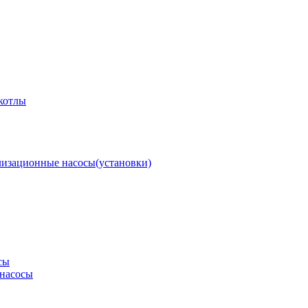
котлы
изационные насосы(установки)
сы
насосы