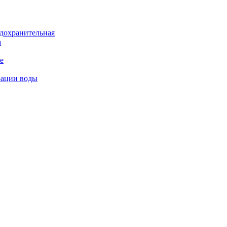
дохранительная
а
е
рации воды