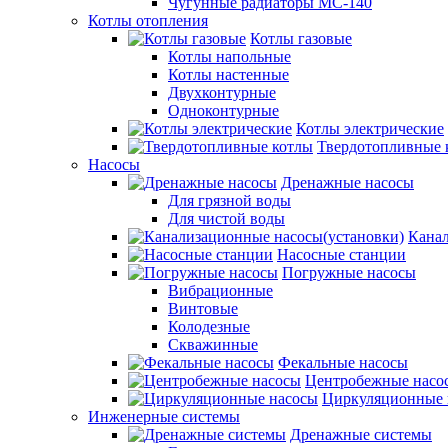
Чугунные радиаторы МС-140
Котлы отопления
Котлы газовые
Котлы напольные
Котлы настенные
Двухконтурные
Одноконтурные
Котлы электрические
Твердотопливные 
Насосы
Дренажные насосы
Для грязной воды
Для чистой воды
Канал
Насосные станции
Погружные насосы
Вибрационные
Винтовые
Колодезные
Скважинные
Фекальные насосы
Центробежные насо
Циркуляционные 
Инженерные системы
Дренажные системы