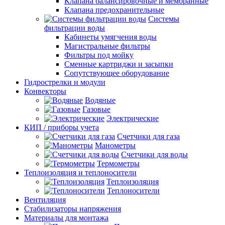
Клапана балансировочные и мембранные
Клапана предохранительные
Системы
фильтрации воды
Кабинеты умягчения воды
Магистральные фильтры
Фильтры под мойку
Сменные картриджи и засыпки
Сопутствующее оборудование
Гидрострелки и модули
Конвекторы
Водяные
Газовые
Электрические
КИП / приборы учета
Счетчики для газа
Манометры
Счетчики для воды
Термометры
Теплоизоляция и теплоносители
Теплоизоляция
Теплоносители
Вентиляция
Стабилизаторы напряжения
Материалы для монтажа