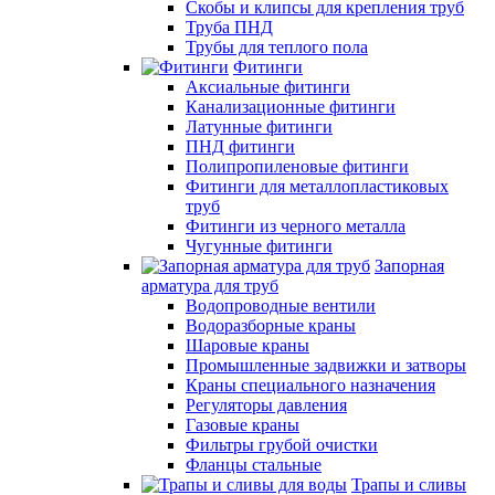
Скобы и клипсы для крепления труб
Труба ПНД
Трубы для теплого пола
Фитинги
Аксиальные фитинги
Канализационные фитинги
Латунные фитинги
ПНД фитинги
Полипропиленовые фитинги
Фитинги для металлопластиковых
труб
Фитинги из черного металла
Чугунные фитинги
Запорная
арматура для труб
Водопроводные вентили
Водоразборные краны
Шаровые краны
Промышленные задвижки и затворы
Краны специального назначения
Регуляторы давления
Газовые краны
Фильтры грубой очистки
Фланцы стальные
Трапы и сливы