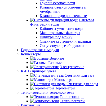
Группы безопасности
Клапана балансировочные и
мембранные
Клапана предохранительные
Системы
фильтрации воды
Кабинеты умягчения воды
Магистральные фильтры
Фильтры под мойку
Сменные картриджи и засыпки
Сопутствующее оборудование
Гидрострелки и модули
Конвекторы
Водяные
Газовые
Электрические
КИП / приборы учета
Счетчики для газа
Манометры
Счетчики для воды
Термометры
Теплоизоляция и теплоносители
Теплоизоляция
Теплоносители
Вентиляция