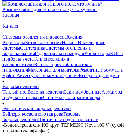
Комплектация для тёплого пола, что купить?
Главная
-
Каталог
-
Системы отопления и водоснабжения
Радиаторы
Котлы отопления
Насосы
Инженерные
системы
Сантехника
Системы отопления и
водоснабжения
Гидрострелки и модули
Конвекторы
КИП /
приборы учета
Теплоизоляция и
теплоносители
Вентиляция
Стабилизаторы
напряжения
Материалы для монтажа
Ремонтные хомуты и
муфты
Аксессуары и комплетующие
Все для сада и дачи
-
Водонагреватели
Теплый пол
Водонагреватели
Баки мембранные
Арматура
предохранительная
Системы фильтрации воды
-
Электрические водонагреватели
Бойлеры косвенного нагрева
Газовые
водонагреватели
Проточные водонагреватели
-
Водонагреватель 100 круг. ТЕРМЕКС Nova 100 V (сухой
тэн,биостеклофарфор)