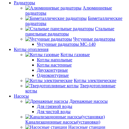
Радиаторы
Алюминиевые
радиаторы
Биметаллические
радиаторы
Стальные
панельные радиаторы
Чугунные радиаторы
Чугунные радиаторы МС-140
Котлы отопления
Котлы газовые
Котлы напольные
Котлы настенные
Двухконтурные
Одноконтурные
Котлы электрические
Твердотопливные
котлы
Насосы
Дренажные насосы
Для грязной воды
Для чистой воды
Канализационные насосы(установки)
Насосные станции