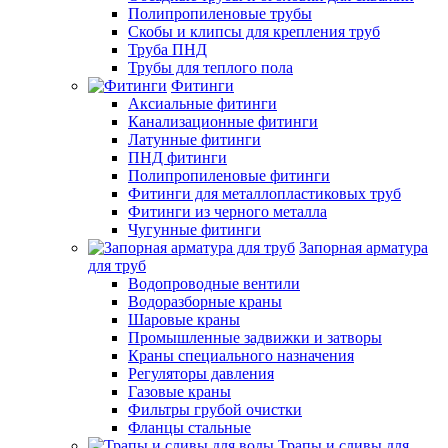
Полипропиленовые трубы
Скобы и клипсы для крепления труб
Труба ПНД
Трубы для теплого пола
Фитинги
Аксиальные фитинги
Канализационные фитинги
Латунные фитинги
ПНД фитинги
Полипропиленовые фитинги
Фитинги для металлопластиковых труб
Фитинги из черного металла
Чугунные фитинги
Запорная арматура
для труб
Водопроводные вентили
Водоразборные краны
Шаровые краны
Промышленные задвижки и затворы
Краны специального назначения
Регуляторы давления
Газовые краны
Фильтры грубой очистки
Фланцы стальные
Трапы и сливы для