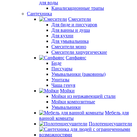
для воды
Канализационные трапы
Сантехника
Смесители
Для биде и писсуаров
Для ванны и душа
Для кухни
Для умывальника
Смесители моно
Смесители хирургические
Санфаянс
Биде
Писсуары
Умывальники (раковины)
Унитазы
Чаша генуя
Мойки
Мойки из нержавеющей стали
Мойки композитные
Умывальники
Мебель для
ванной комнаты
Полотенцесушители