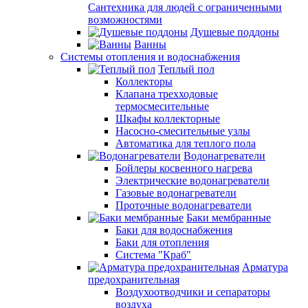
Сантехника для людей с ограниченными
возможностями
Душевые поддоны
Ванны
Системы отопления и водоснабжения
Теплый пол
Коллекторы
Клапана трехходовые
термосмесительные
Шкафы коллекторные
Насосно-смесительные узлы
Автоматика для теплого пола
Водонагреватели
Бойлеры косвенного нагрева
Электрические водонагреватели
Газовые водонагреватели
Проточные водонагреватели
Баки мембранные
Баки для водоснабжения
Баки для отопления
Система "Краб"
Арматура
предохранительная
Воздухоотводчики и сепараторы
воздуха