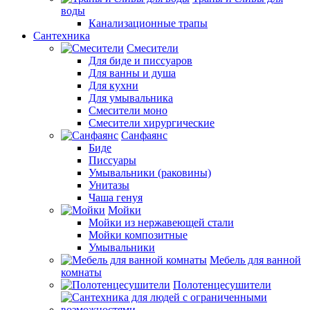
воды
Канализационные трапы
Сантехника
Смесители
Для биде и писсуаров
Для ванны и душа
Для кухни
Для умывальника
Смесители моно
Смесители хирургические
Санфаянс
Биде
Писсуары
Умывальники (раковины)
Унитазы
Чаша генуя
Мойки
Мойки из нержавеющей стали
Мойки композитные
Умывальники
Мебель для ванной
комнаты
Полотенцесушители