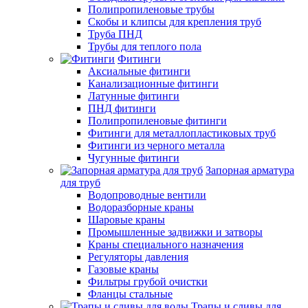
Полипропиленовые трубы
Скобы и клипсы для крепления труб
Труба ПНД
Трубы для теплого пола
Фитинги
Аксиальные фитинги
Канализационные фитинги
Латунные фитинги
ПНД фитинги
Полипропиленовые фитинги
Фитинги для металлопластиковых труб
Фитинги из черного металла
Чугунные фитинги
Запорная арматура
для труб
Водопроводные вентили
Водоразборные краны
Шаровые краны
Промышленные задвижки и затворы
Краны специального назначения
Регуляторы давления
Газовые краны
Фильтры грубой очистки
Фланцы стальные
Трапы и сливы для