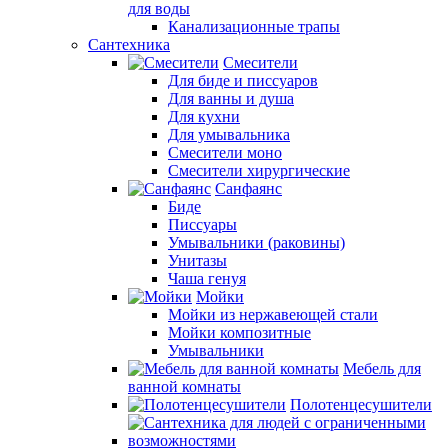
для воды
Канализационные трапы
Сантехника
Смесители
Для биде и писсуаров
Для ванны и душа
Для кухни
Для умывальника
Смесители моно
Смесители хирургические
Санфаянс
Биде
Писсуары
Умывальники (раковины)
Унитазы
Чаша генуя
Мойки
Мойки из нержавеющей стали
Мойки композитные
Умывальники
Мебель для
ванной комнаты
Полотенцесушители