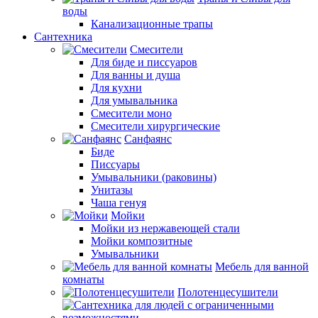
воды
Канализационные трапы
Сантехника
Смесители
Для биде и писсуаров
Для ванны и душа
Для кухни
Для умывальника
Смесители моно
Смесители хирургические
Санфаянс
Биде
Писсуары
Умывальники (раковины)
Унитазы
Чаша генуя
Мойки
Мойки из нержавеющей стали
Мойки композитные
Умывальники
Мебель для ванной
комнаты
Полотенцесушители