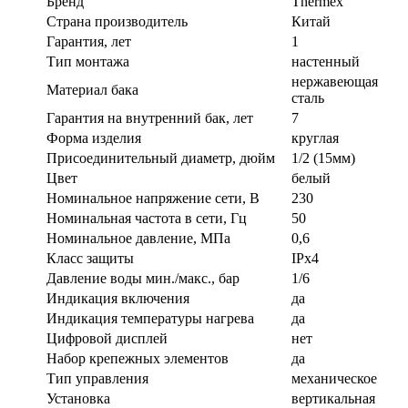
Бренд
Thermex
Страна производитель
Китай
Гарантия, лет
1
Тип монтажа
настенный
нержавеющая
Материал бака
сталь
Гарантия на внутренний бак, лет
7
Форма изделия
круглая
Присоединительный диаметр, дюйм
1/2 (15мм)
Цвет
белый
Номинальное напряжение сети, В
230
Номинальная частота в сети, Гц
50
Номинальное давление, МПа
0,6
Класс защиты
IPx4
Давление воды мин./макс., бар
1/6
Индикация включения
да
Индикация температуры нагрева
да
Цифровой дисплей
нет
Набор крепежных элементов
да
Тип управления
механическое
Установка
вертикальная