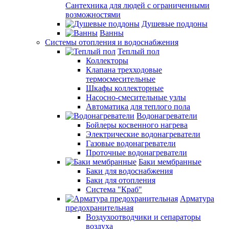
Сантехника для людей с ограниченными
возможностями
Душевые поддоны
Ванны
Системы отопления и водоснабжения
Теплый пол
Коллекторы
Клапана трехходовые
термосмесительные
Шкафы коллекторные
Насосно-смесительные узлы
Автоматика для теплого пола
Водонагреватели
Бойлеры косвенного нагрева
Электрические водонагреватели
Газовые водонагреватели
Проточные водонагреватели
Баки мембранные
Баки для водоснабжения
Баки для отопления
Система "Краб"
Арматура
предохранительная
Воздухоотводчики и сепараторы
воздуха