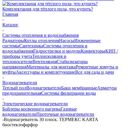
Комплектация для тёплого пола, что купить?
Главная
-
Каталог
-
Системы отопления и водоснабжения
Радиаторы
Котлы отопления
Насосы
Инженерные
системы
Сантехника
Системы отопления и
водоснабжения
Гидрострелки и модули
Конвекторы
КИП /
приборы учета
Теплоизоляция и
теплоносители
Вентиляция
Стабилизаторы
напряжения
Материалы для монтажа
Ремонтные хомуты и
муфты
Аксессуары и комплетующие
Все для сада и дачи
-
Водонагреватели
Теплый пол
Водонагреватели
Баки мембранные
Арматура
предохранительная
Системы фильтрации воды
-
Электрические водонагреватели
Бойлеры косвенного нагрева
Газовые
водонагреватели
Проточные водонагреватели
-
Водонагреватель 30 плоск. ТЕРМЕКС KARTA
биостеклофарфор