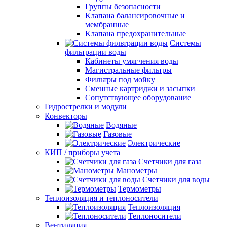
Группы безопасности
Клапана балансировочные и
мембранные
Клапана предохранительные
Системы
фильтрации воды
Кабинеты умягчения воды
Магистральные фильтры
Фильтры под мойку
Сменные картриджи и засыпки
Сопутствующее оборудование
Гидрострелки и модули
Конвекторы
Водяные
Газовые
Электрические
КИП / приборы учета
Счетчики для газа
Манометры
Счетчики для воды
Термометры
Теплоизоляция и теплоносители
Теплоизоляция
Теплоносители
Вентиляция