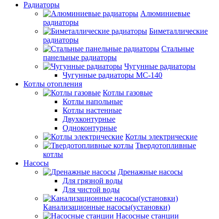
Радиаторы
Алюминиевые
радиаторы
Биметаллические
радиаторы
Стальные
панельные радиаторы
Чугунные радиаторы
Чугунные радиаторы МС-140
Котлы отопления
Котлы газовые
Котлы напольные
Котлы настенные
Двухконтурные
Одноконтурные
Котлы электрические
Твердотопливные
котлы
Насосы
Дренажные насосы
Для грязной воды
Для чистой воды
Канализационные насосы(установки)
Насосные станции