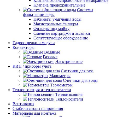
Клапана балансировочные и мембранные
Клапана предохранительные
Системы
фильтрации воды
Кабинеты умягчения воды
Магистральные фильтры
Фильтры под мойку
Сменные картриджи и засыпки
Сопутствующее оборудование
Гидрострелки и модули
Конвекторы
Водяные
Газовые
Электрические
КИП / приборы учета
Счетчики для газа
Манометры
Счетчики для воды
Термометры
Теплоизоляция и теплоносители
Теплоизоляция
Теплоносители
Вентиляция
Стабилизаторы напряжения
Материалы для монтажа