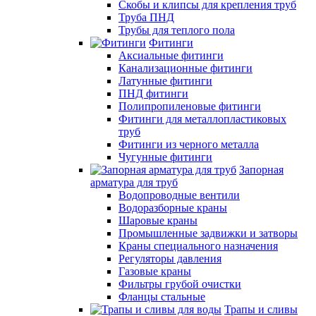
Скобы и клипсы для крепления труб
Труба ПНД
Трубы для теплого пола
Фитинги
Аксиальные фитинги
Канализационные фитинги
Латунные фитинги
ПНД фитинги
Полипропиленовые фитинги
Фитинги для металлопластиковых
труб
Фитинги из черного металла
Чугунные фитинги
Запорная
арматура для труб
Водопроводные вентили
Водоразборные краны
Шаровые краны
Промышленные задвижки и затворы
Краны специального назначения
Регуляторы давления
Газовые краны
Фильтры грубой очистки
Фланцы стальные
Трапы и сливы