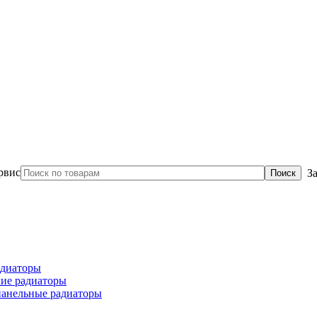
З
диаторы
ие радиаторы
панельные радиаторы