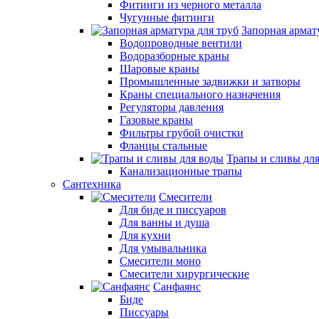
Фитинги из черного металла
Чугунные фитинги
Запорная армат
Водопроводные вентили
Водоразборные краны
Шаровые краны
Промышленные задвижки и затворы
Краны специального назначения
Регуляторы давления
Газовые краны
Фильтры грубой очистки
Фланцы стальные
Трапы и сливы дл
Канализационные трапы
Сантехника
Смесители
Для биде и писсуаров
Для ванны и душа
Для кухни
Для умывальника
Смесители моно
Смесители хирургические
Санфаянс
Биде
Писсуары