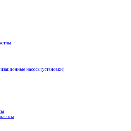
котлы
изационные насосы(установки)
сы
насосы