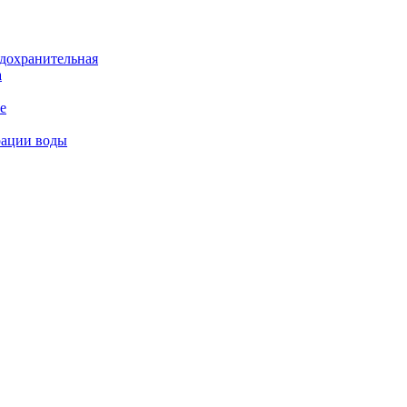
дохранительная
а
е
рации воды