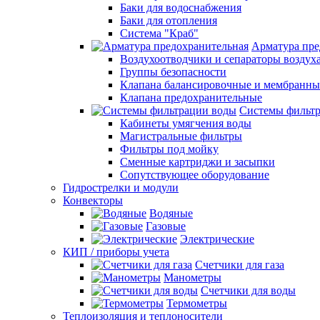
Баки для водоснабжения
Баки для отопления
Система "Краб"
Арматура пре
Воздухоотводчики и сепараторы воздух
Группы безопасности
Клапана балансировочные и мембранны
Клапана предохранительные
Системы фильт
Кабинеты умягчения воды
Магистральные фильтры
Фильтры под мойку
Сменные картриджи и засыпки
Сопутствующее оборудование
Гидрострелки и модули
Конвекторы
Водяные
Газовые
Электрические
КИП / приборы учета
Счетчики для газа
Манометры
Счетчики для воды
Термометры
Теплоизоляция и теплоносители