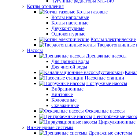
Чугунные радиаторы МС-140
Котлы отопления
Котлы газовые
Котлы напольные
Котлы настенные
Двухконтурные
Одноконтурные
Котлы электрические
Твердотопливные 
Насосы
Дренажные насосы
Для грязной воды
Для чистой воды
Канал
Насосные станции
Погружные насосы
Вибрационные
Винтовые
Колодезные
Скважинные
Фекальные насосы
Центробежные насо
Циркуляционные 
Инженерные системы
Дренажные системы