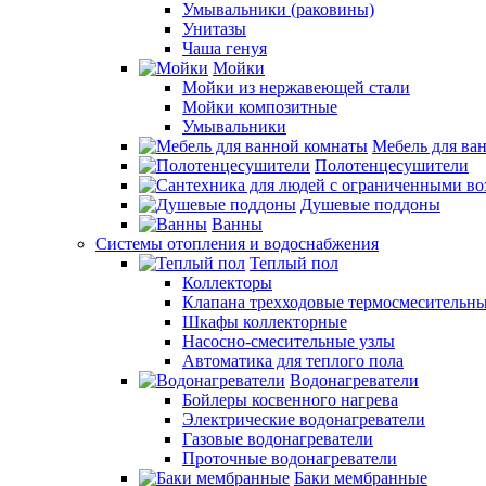
Умывальники (раковины)
Унитазы
Чаша генуя
Мойки
Мойки из нержавеющей стали
Мойки композитные
Умывальники
Мебель для ва
Полотенцесушители
Душевые поддоны
Ванны
Системы отопления и водоснабжения
Теплый пол
Коллекторы
Клапана трехходовые термосмесительн
Шкафы коллекторные
Насосно-смесительные узлы
Автоматика для теплого пола
Водонагреватели
Бойлеры косвенного нагрева
Электрические водонагреватели
Газовые водонагреватели
Проточные водонагреватели
Баки мембранные