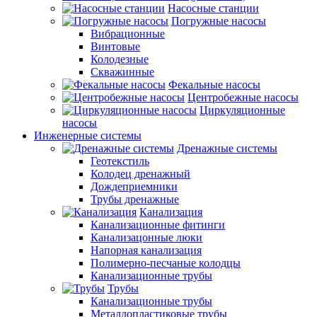
Насосные станции
Погружные насосы
Вибрационные
Винтовые
Колодезные
Скважинные
Фекальные насосы
Центробежные насосы
Циркуляционные
насосы
Инженерные системы
Дренажные системы
Геотекстиль
Колодец дренажный
Дождеприемники
Трубы дренажные
Канализация
Канализационные фитинги
Канализацонные люки
Напорная канализация
Полимерно-песчаные колодцы
Канализационные трубы
Трубы
Канализационные трубы
Металлопластиковые трубы