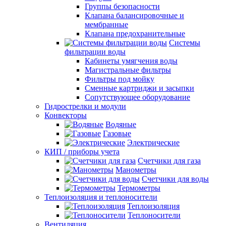
Группы безопасности
Клапана балансировочные и
мембранные
Клапана предохранительные
Системы
фильтрации воды
Кабинеты умягчения воды
Магистральные фильтры
Фильтры под мойку
Сменные картриджи и засыпки
Сопутствующее оборудование
Гидрострелки и модули
Конвекторы
Водяные
Газовые
Электрические
КИП / приборы учета
Счетчики для газа
Манометры
Счетчики для воды
Термометры
Теплоизоляция и теплоносители
Теплоизоляция
Теплоносители
Вентиляция