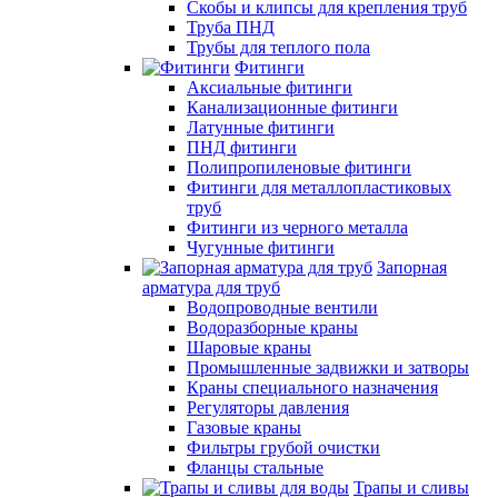
Скобы и клипсы для крепления труб
Труба ПНД
Трубы для теплого пола
Фитинги
Аксиальные фитинги
Канализационные фитинги
Латунные фитинги
ПНД фитинги
Полипропиленовые фитинги
Фитинги для металлопластиковых
труб
Фитинги из черного металла
Чугунные фитинги
Запорная
арматура для труб
Водопроводные вентили
Водоразборные краны
Шаровые краны
Промышленные задвижки и затворы
Краны специального назначения
Регуляторы давления
Газовые краны
Фильтры грубой очистки
Фланцы стальные
Трапы и сливы