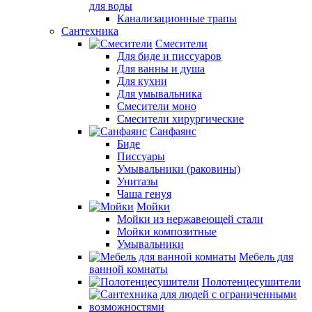
для воды
Канализационные трапы
Сантехника
Смесители
Для биде и писсуаров
Для ванны и душа
Для кухни
Для умывальника
Смесители моно
Смесители хирургические
Санфаянс
Биде
Писсуары
Умывальники (раковины)
Унитазы
Чаша генуя
Мойки
Мойки из нержавеющей стали
Мойки композитные
Умывальники
Мебель для
ванной комнаты
Полотенцесушители