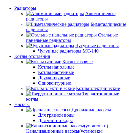
Радиаторы
Алюминиевые
радиаторы
Биметаллические
радиаторы
Стальные
панельные радиаторы
Чугунные радиаторы
Чугунные радиаторы МС-140
Котлы отопления
Котлы газовые
Котлы напольные
Котлы настенные
Двухконтурные
Одноконтурные
Котлы электрические
Твердотопливные
котлы
Насосы
Дренажные насосы
Для грязной воды
Для чистой воды
Канализационные насосы(установки)