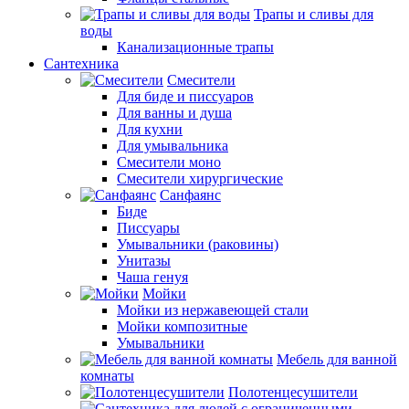
Трапы и сливы для
воды
Канализационные трапы
Сантехника
Смесители
Для биде и писсуаров
Для ванны и душа
Для кухни
Для умывальника
Смесители моно
Смесители хирургические
Санфаянс
Биде
Писсуары
Умывальники (раковины)
Унитазы
Чаша генуя
Мойки
Мойки из нержавеющей стали
Мойки композитные
Умывальники
Мебель для ванной
комнаты
Полотенцесушители