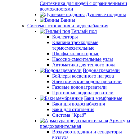
Сантехника для людей с ограниченными
возможностями
Душевые поддоны
Ванны
Системы отопления и водоснабжения
Теплый пол
Коллекторы
Клапана трехходовые
термосмесительные
Шкафы коллекторные
Насосно-смесительные узлы
Автоматика для теплого пола
Водонагреватели
Бойлеры косвенного нагрева
Электрические водонагреватели
Газовые водонагреватели
Проточные водонагреватели
Баки мембранные
Баки для водоснабжения
Баки для отопления
Система "Краб"
Арматура
предохранительная
Воздухоотводчики и сепараторы
воздуха