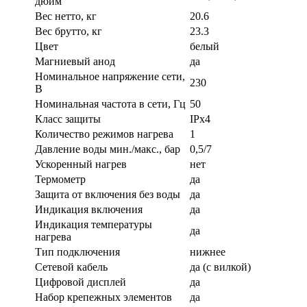
дюйм
Вес нетто, кг
20.6
Вес брутто, кг
23.3
Цвет
белый
Магниевый анод
да
Номинальное напряжение сети,
230
В
Номинальная частота в сети, Гц
50
Класс защиты
IPx4
Количество режимов нагрева
1
Давление воды мин./макс., бар
0,5/7
Ускоренный нагрев
нет
Термометр
да
Защита от включения без воды
да
Индикация включения
да
Индикация температуры
да
нагрева
Тип подключения
нижнее
Сетевой кабель
да (с вилкой)
Цифровой дисплей
да
Набор крепежных элементов
да