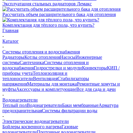
Эксплуатация стальных радиаторов Лемакс
Рассчитать объем расширительного бака для отопления
Комплектация для тёплого пола, что купить?
Главная
-
Каталог
-
Системы отопления и водоснабжения
Радиаторы
Котлы отопления
Насосы
Инженерные
системы
Сантехника
Системы отопления и
водоснабжения
Гидрострелки и модули
Конвекторы
КИП /
приборы учета
Теплоизоляция и
теплоносители
Вентиляция
Стабилизаторы
напряжения
Материалы для монтажа
Ремонтные хомуты и
муфты
Аксессуары и комплетующие
Все для сада и дачи
-
Водонагреватели
Теплый пол
Водонагреватели
Баки мембранные
Арматура
предохранительная
Системы фильтрации воды
-
Электрические водонагреватели
Бойлеры косвенного нагрева
Газовые
водонагреватели
Проточные водонагреватели