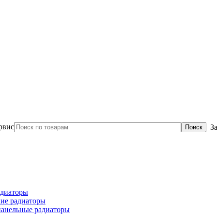
З
диаторы
ие радиаторы
панельные радиаторы