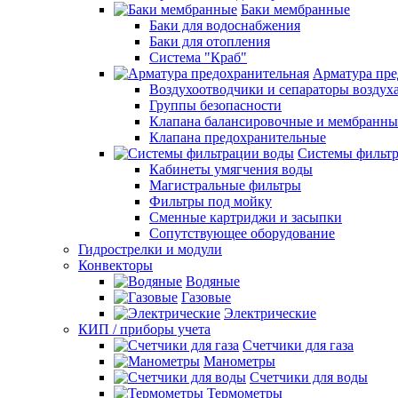
Баки мембранные
Баки для водоснабжения
Баки для отопления
Система "Краб"
Арматура пре
Воздухоотводчики и сепараторы воздух
Группы безопасности
Клапана балансировочные и мембранны
Клапана предохранительные
Системы фильт
Кабинеты умягчения воды
Магистральные фильтры
Фильтры под мойку
Сменные картриджи и засыпки
Сопутствующее оборудование
Гидрострелки и модули
Конвекторы
Водяные
Газовые
Электрические
КИП / приборы учета
Счетчики для газа
Манометры
Счетчики для воды
Термометры