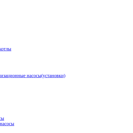
котлы
изационные насосы(установки)
сы
насосы