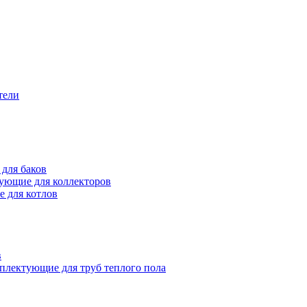
тели
для баков
ующие для коллекторов
 для котлов
в
плектующие для труб теплого пола