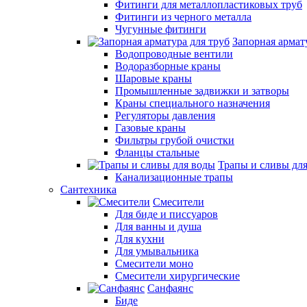
Фитинги для металлопластиковых труб
Фитинги из черного металла
Чугунные фитинги
Запорная армат
Водопроводные вентили
Водоразборные краны
Шаровые краны
Промышленные задвижки и затворы
Краны специального назначения
Регуляторы давления
Газовые краны
Фильтры грубой очистки
Фланцы стальные
Трапы и сливы дл
Канализационные трапы
Сантехника
Смесители
Для биде и писсуаров
Для ванны и душа
Для кухни
Для умывальника
Смесители моно
Смесители хирургические
Санфаянс
Биде