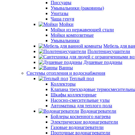
Писсуары
Умывальники (раковины)
Унитазы
Чаша генуя
Мойки
Мойки из нержавеющей стали
Мойки композитные
Умывальники
Мебель для ва
Полотенцесушители
Душевые поддоны
Ванны
Системы отопления и водоснабжения
Теплый пол
Коллекторы
Клапана трехходовые термосмесительн
Шкафы коллекторные
Насосно-смесительные узлы
Автоматика для теплого пола
Водонагреватели
Бойлеры косвенного нагрева
Электрические водонагреватели
Газовые водонагреватели
Проточные водонагреватели