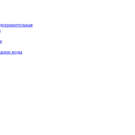
дохранительная
а
е
рации воды