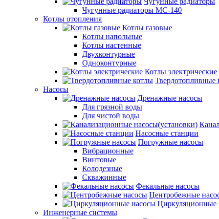
Чугунные радиаторы
Чугунные радиаторы МС-140
Котлы отопления
Котлы газовые
Котлы напольные
Котлы настенные
Двухконтурные
Одноконтурные
Котлы электрические
Твердотопливные 
Насосы
Дренажные насосы
Для грязной воды
Для чистой воды
Канал
Насосные станции
Погружные насосы
Вибрационные
Винтовые
Колодезные
Скважинные
Фекальные насосы
Центробежные насо
Циркуляционные 
Инженерные системы