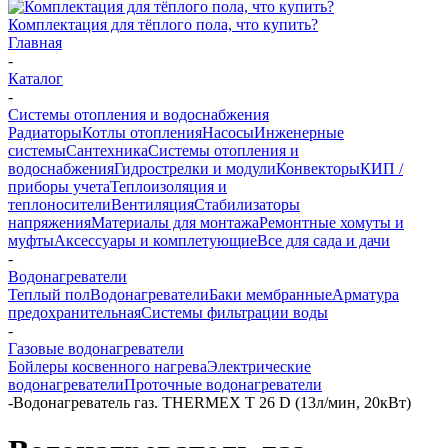
Комплектация для тёплого пола, что купить?
Главная
-
Каталог
-
Системы отопления и водоснабжения
Радиаторы
Котлы отопления
Насосы
Инженерные
системы
Сантехника
Системы отопления и
водоснабжения
Гидрострелки и модули
Конвекторы
КИП /
приборы учета
Теплоизоляция и
теплоносители
Вентиляция
Стабилизаторы
напряжения
Материалы для монтажа
Ремонтные хомуты и
муфты
Аксессуары и комплетующие
Все для сада и дачи
-
Водонагреватели
Теплый пол
Водонагреватели
Баки мембранные
Арматура
предохранительная
Системы фильтрации воды
-
Газовые водонагреватели
Бойлеры косвенного нагрева
Электрические
водонагреватели
Проточные водонагреватели
-
Водонагреватель газ. THERMEX T 26 D (13л/мин, 20кВт)