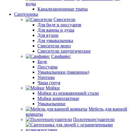
воды
Канализационные трапы
Сантехника
Смесители
Для биде и писсуаров
Для ванны и душа
Для кухни
Для умывальника
Смесители моно
Смесители хирургические
Санфаянс
Биде
Писсуары
Умывальники (раковины)
Унитазы
Чаша генуя
Мойки
Мойки из нержавеющей стали
Мойки композитные
Умывальники
Мебель для ванной
комнаты
Полотенцесушители