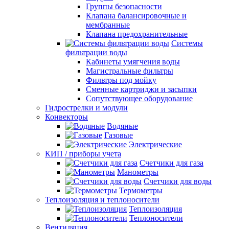
Группы безопасности
Клапана балансировочные и
мембранные
Клапана предохранительные
Системы
фильтрации воды
Кабинеты умягчения воды
Магистральные фильтры
Фильтры под мойку
Сменные картриджи и засыпки
Сопутствующее оборудование
Гидрострелки и модули
Конвекторы
Водяные
Газовые
Электрические
КИП / приборы учета
Счетчики для газа
Манометры
Счетчики для воды
Термометры
Теплоизоляция и теплоносители
Теплоизоляция
Теплоносители
Вентиляция