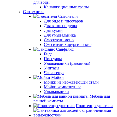
для воды
Канализационные трапы
Сантехника
Смесители
Для биде и писсуаров
Для ванны и душа
Для кухни
Для умывальника
Смесители моно
Смесители хирургические
Санфаянс
Биде
Писсуары
Умывальники (раковины)
Унитазы
Чаша генуя
Мойки
Мойки из нержавеющей стали
Мойки композитные
Умывальники
Мебель для
ванной комнаты
Полотенцесушители