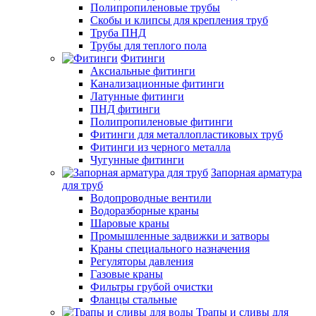
Полипропиленовые трубы
Скобы и клипсы для крепления труб
Труба ПНД
Трубы для теплого пола
Фитинги
Аксиальные фитинги
Канализационные фитинги
Латунные фитинги
ПНД фитинги
Полипропиленовые фитинги
Фитинги для металлопластиковых труб
Фитинги из черного металла
Чугунные фитинги
Запорная арматура
для труб
Водопроводные вентили
Водоразборные краны
Шаровые краны
Промышленные задвижки и затворы
Краны специального назначения
Регуляторы давления
Газовые краны
Фильтры грубой очистки
Фланцы стальные
Трапы и сливы для