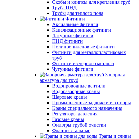
Скобы и клипсы для крепления труб
Труба ПНД
Трубы для теплого пола
Фитинги
Аксиальные фитинги
Канализационные фитинги
Латунные фитинги
ПНД фитинги
Полипропиленовые фитинги
Фитинги для металлопластиковых
труб
Фитинги из черного металла
Чугунные фитинги
Запорная
арматура для труб
Водопроводные вентили
Водоразборные краны
Шаровые краны
Промышленные задвижки и затворы
Краны специального назначения
Регуляторы давления
Газовые краны
Фильтры грубой очистки
Фланцы стальные
Трапы и сливы