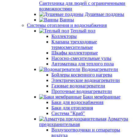
Сантехника для людей с ограниченными
возможностями
Душевые поддоны
Ванны
Системы отопления и водоснабжения
Теплый пол
Коллекторы
Клапана трехходовые
термосмесительные
Шкафы коллекторные
Насосно-смесительные узлы
Автоматика для теплого пола
Водонагреватели
Бойлеры косвенного нагрева
Электрические водонагреватели
Газовые водонагреватели
Проточные водонагреватели
Баки мембранные
Баки для водоснабжения
Баки для отопления
Система "Краб"
Арматура
предохранительная
Воздухоотводчики и сепараторы
воздуха