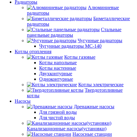
Радиаторы
Алюминиевые
радиаторы
Биметаллические
радиаторы
Стальные
панельные радиаторы
Чугунные радиаторы
Чугунные радиаторы МС-140
Котлы отопления
Котлы газовые
Котлы напольные
Котлы настенные
Двухконтурные
Одноконтурные
Котлы электрические
Твердотопливные
котлы
Насосы
Дренажные насосы
Для грязной воды
Для чистой воды
Канализационные насосы(установки)
Насосные станции