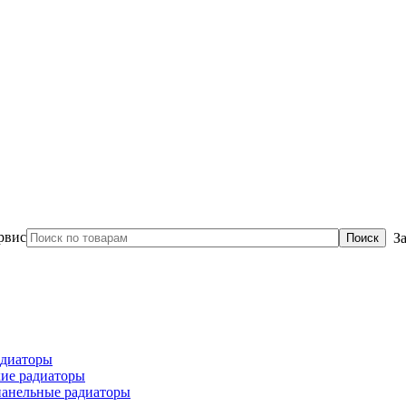
З
диаторы
ие радиаторы
панельные радиаторы