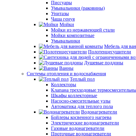
Писсуары
Умывальники (раковины)
Унитазы
Чаша генуя
Мойки
Мойки из нержавеющей стали
Мойки композитные
Умывальники
Мебель для ва
Полотенцесушители
Душевые поддоны
Ванны
Системы отопления и водоснабжения
Теплый пол
Коллекторы
Клапана трехходовые термосмесительн
Шкафы коллекторные
Насосно-смесительные узлы
Автоматика для теплого пола
Водонагреватели
Бойлеры косвенного нагрева
Электрические водонагреватели
Газовые водонагреватели
Проточные водонагреватели