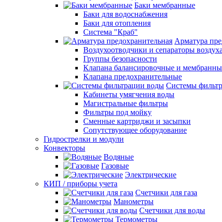
Баки мембранные
Баки для водоснабжения
Баки для отопления
Система "Краб"
Арматура пре
Воздухоотводчики и сепараторы воздух
Группы безопасности
Клапана балансировочные и мембранны
Клапана предохранительные
Системы фильт
Кабинеты умягчения воды
Магистральные фильтры
Фильтры под мойку
Сменные картриджи и засыпки
Сопутствующее оборудование
Гидрострелки и модули
Конвекторы
Водяные
Газовые
Электрические
КИП / приборы учета
Счетчики для газа
Манометры
Счетчики для воды
Термометры