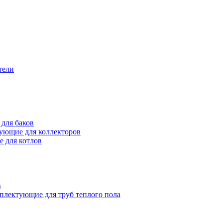
тели
для баков
ующие для коллекторов
 для котлов
в
плектующие для труб теплого пола