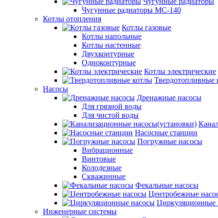
Чугунные радиаторы
Чугунные радиаторы МС-140
Котлы отопления
Котлы газовые
Котлы напольные
Котлы настенные
Двухконтурные
Одноконтурные
Котлы электрические
Твердотопливные 
Насосы
Дренажные насосы
Для грязной воды
Для чистой воды
Канал
Насосные станции
Погружные насосы
Вибрационные
Винтовые
Колодезные
Скважинные
Фекальные насосы
Центробежные насо
Циркуляционные 
Инженерные системы