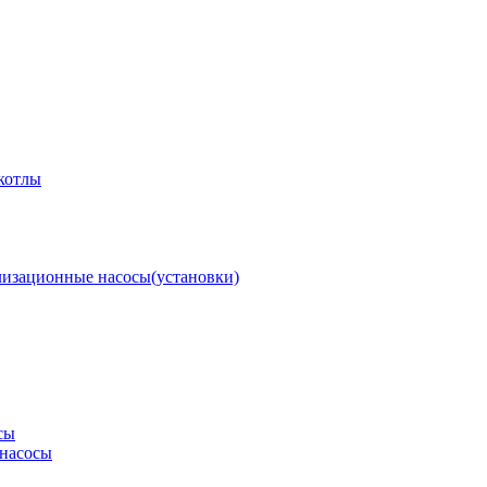
котлы
изационные насосы(установки)
сы
насосы