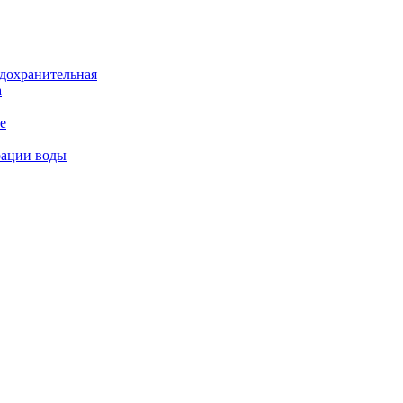
дохранительная
а
е
рации воды