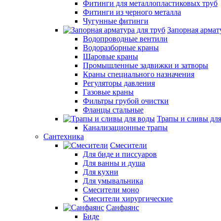
Фитинги для металлопластиковых труб
Фитинги из черного металла
Чугунные фитинги
Запорная армат
Водопроводные вентили
Водоразборные краны
Шаровые краны
Промышленные задвижки и затворы
Краны специального назначения
Регуляторы давления
Газовые краны
Фильтры грубой очистки
Фланцы стальные
Трапы и сливы дл
Канализационные трапы
Сантехника
Смесители
Для биде и писсуаров
Для ванны и душа
Для кухни
Для умывальника
Смесители моно
Смесители хирургические
Санфаянс
Биде