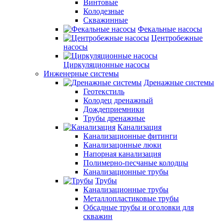
Винтовые
Колодезные
Скважинные
Фекальные насосы
Центробежные
насосы
Циркуляционные насосы
Инженерные системы
Дренажные системы
Геотекстиль
Колодец дренажный
Дождеприемники
Трубы дренажные
Канализация
Канализационные фитинги
Канализацонные люки
Напорная канализация
Полимерно-песчаные колодцы
Канализационные трубы
Трубы
Канализационные трубы
Металлопластиковые трубы
Обсадные трубы и оголовки для
скважин