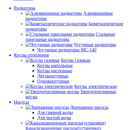
Радиаторы
Алюминиевые
радиаторы
Биметаллические
радиаторы
Стальные
панельные радиаторы
Чугунные радиаторы
Чугунные радиаторы МС-140
Котлы отопления
Котлы газовые
Котлы напольные
Котлы настенные
Двухконтурные
Одноконтурные
Котлы электрические
Твердотопливные
котлы
Насосы
Дренажные насосы
Для грязной воды
Для чистой воды
Канализационные насосы(установки)