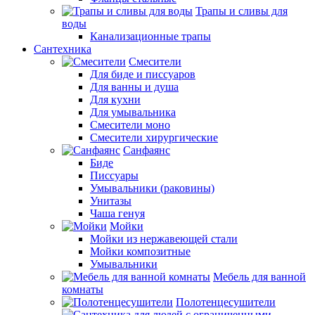
Трапы и сливы для
воды
Канализационные трапы
Сантехника
Смесители
Для биде и писсуаров
Для ванны и душа
Для кухни
Для умывальника
Смесители моно
Смесители хирургические
Санфаянс
Биде
Писсуары
Умывальники (раковины)
Унитазы
Чаша генуя
Мойки
Мойки из нержавеющей стали
Мойки композитные
Умывальники
Мебель для ванной
комнаты
Полотенцесушители