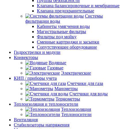
Группы безопасности
Клапана балансировочные и мембранные
Клапана предохранительные
Системы
фильтрации воды
Кабинеты умягчения воды
Магистральные фильтры
Фильтры под мойку
Сменные картриджи и засыпки
Сопутствующее оборудование
Гидрострелки и модули
Конвекторы
Водяные
Газовые
Электрические
КИП / приборы учета
Счетчики для газа
Манометры
Счетчики для воды
Термометры
Теплоизоляция и теплоносители
Теплоизоляция
Теплоносители
Вентиляция
Стабилизаторы напряжения