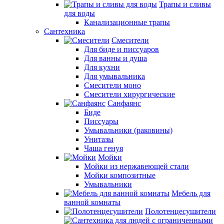
Трапы и сливы
для воды
Канализационные трапы
Сантехника
Смесители
Для биде и писсуаров
Для ванны и душа
Для кухни
Для умывальника
Смесители моно
Смесители хирургические
Санфаянс
Биде
Писсуары
Умывальники (раковины)
Унитазы
Чаша генуя
Мойки
Мойки из нержавеющей стали
Мойки композитные
Умывальники
Мебель для
ванной комнаты
Полотенцесушители