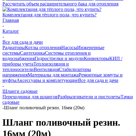
Рассчитать объем расширительного бака для отопления
Комплектация для тёплого пола, что купить?
Главная
-
Каталог
-
Все для сада и дачи
Радиаторы
Котлы отопления
Насосы
Инженерные
системы
Сантехника
Системы отопления и
водоснабжения
Гидрострелки и модули
Конвекторы
КИП /
приборы учета
Теплоизоляция и
теплоносители
Вентиляция
Стабилизаторы
напряжения
Материалы для монтажа
Ремонтные хомуты и
муфты
Аксессуары и комплетующие
Все для сада и дачи
-
Шланги садовые
Переходники для шлангов
Разбрызгиватели и пистолеты
Тачки
садовые
-
Шланг поливочный резин. 16мм (20м)
Шланг поливочный резин.
16мм (20м)