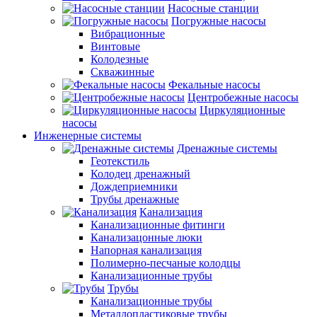
Насосные станции
Погружные насосы
Вибрационные
Винтовые
Колодезные
Скважинные
Фекальные насосы
Центробежные насосы
Циркуляционные
насосы
Инженерные системы
Дренажные системы
Геотекстиль
Колодец дренажный
Дождеприемники
Трубы дренажные
Канализация
Канализационные фитинги
Канализацонные люки
Напорная канализация
Полимерно-песчаные колодцы
Канализационные трубы
Трубы
Канализационные трубы
Металлопластиковые трубы