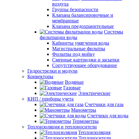
воздуха
Группы безопасности
Клапана балансировочные и
мембранные
Клапана предохранительные
Системы
фильтрации воды
Кабинеты умягчения воды
Магистральные фильтры
Фильтры под мойку
Сменные картриджи и засыпки
Сопутствующее оборудование
Гидрострелки и модули
Конвекторы
Водяные
Газовые
Электрические
КИП / приборы учета
Счетчики для газа
Манометры
Счетчики для воды
Термометры
Теплоизоляция и теплоносители
Теплоизоляция
Теплоносители