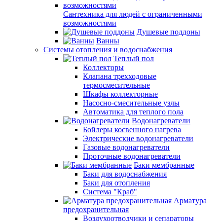
Сантехника для людей с ограниченными
возможностями
Душевые поддоны
Ванны
Системы отопления и водоснабжения
Теплый пол
Коллекторы
Клапана трехходовые
термосмесительные
Шкафы коллекторные
Насосно-смесительные узлы
Автоматика для теплого пола
Водонагреватели
Бойлеры косвенного нагрева
Электрические водонагреватели
Газовые водонагреватели
Проточные водонагреватели
Баки мембранные
Баки для водоснабжения
Баки для отопления
Система "Краб"
Арматура
предохранительная
Воздухоотводчики и сепараторы