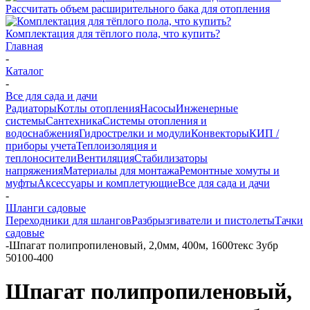
Рассчитать объем расширительного бака для отопления
Комплектация для тёплого пола, что купить?
Главная
-
Каталог
-
Все для сада и дачи
Радиаторы
Котлы отопления
Насосы
Инженерные
системы
Сантехника
Системы отопления и
водоснабжения
Гидрострелки и модули
Конвекторы
КИП /
приборы учета
Теплоизоляция и
теплоносители
Вентиляция
Стабилизаторы
напряжения
Материалы для монтажа
Ремонтные хомуты и
муфты
Аксессуары и комплетующие
Все для сада и дачи
-
Шланги садовые
Переходники для шлангов
Разбрызгиватели и пистолеты
Тачки
садовые
-
Шпагат полипропиленовый, 2,0мм, 400м, 1600текс Зубр
50100-400
Шпагат полипропиленовый,