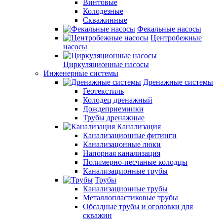
Винтовые
Колодезные
Скважинные
Фекальные насосы
Центробежные
насосы
Циркуляционные насосы
Инженерные системы
Дренажные системы
Геотекстиль
Колодец дренажный
Дождеприемники
Трубы дренажные
Канализация
Канализационные фитинги
Канализацонные люки
Напорная канализация
Полимерно-песчаные колодцы
Канализационные трубы
Трубы
Канализационные трубы
Металлопластиковые трубы
Обсадные трубы и оголовки для
скважин