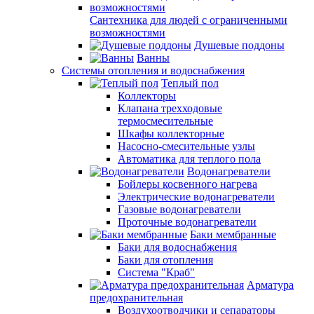
Сантехника для людей с ограниченными
возможностями
Душевые поддоны
Ванны
Системы отопления и водоснабжения
Теплый пол
Коллекторы
Клапана трехходовые
термосмесительные
Шкафы коллекторные
Насосно-смесительные узлы
Автоматика для теплого пола
Водонагреватели
Бойлеры косвенного нагрева
Электрические водонагреватели
Газовые водонагреватели
Проточные водонагреватели
Баки мембранные
Баки для водоснабжения
Баки для отопления
Система "Краб"
Арматура
предохранительная
Воздухоотводчики и сепараторы