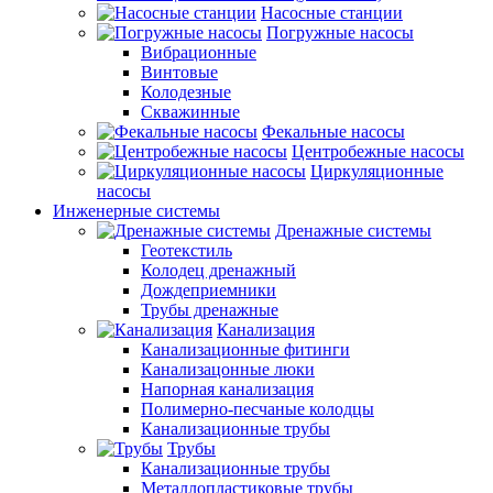
Насосные станции
Погружные насосы
Вибрационные
Винтовые
Колодезные
Скважинные
Фекальные насосы
Центробежные насосы
Циркуляционные
насосы
Инженерные системы
Дренажные системы
Геотекстиль
Колодец дренажный
Дождеприемники
Трубы дренажные
Канализация
Канализационные фитинги
Канализацонные люки
Напорная канализация
Полимерно-песчаные колодцы
Канализационные трубы
Трубы
Канализационные трубы
Металлопластиковые трубы