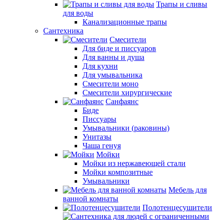
Трапы и сливы
для воды
Канализационные трапы
Сантехника
Смесители
Для биде и писсуаров
Для ванны и душа
Для кухни
Для умывальника
Смесители моно
Смесители хирургические
Санфаянс
Биде
Писсуары
Умывальники (раковины)
Унитазы
Чаша генуя
Мойки
Мойки из нержавеющей стали
Мойки композитные
Умывальники
Мебель для
ванной комнаты
Полотенцесушители