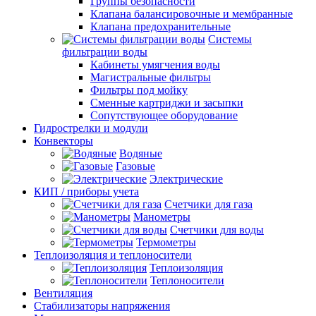
Группы безопасности
Клапана балансировочные и мембранные
Клапана предохранительные
Системы
фильтрации воды
Кабинеты умягчения воды
Магистральные фильтры
Фильтры под мойку
Сменные картриджи и засыпки
Сопутствующее оборудование
Гидрострелки и модули
Конвекторы
Водяные
Газовые
Электрические
КИП / приборы учета
Счетчики для газа
Манометры
Счетчики для воды
Термометры
Теплоизоляция и теплоносители
Теплоизоляция
Теплоносители
Вентиляция
Стабилизаторы напряжения