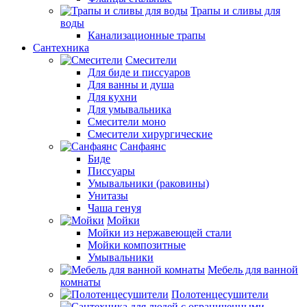
Трапы и сливы для
воды
Канализационные трапы
Сантехника
Смесители
Для биде и писсуаров
Для ванны и душа
Для кухни
Для умывальника
Смесители моно
Смесители хирургические
Санфаянс
Биде
Писсуары
Умывальники (раковины)
Унитазы
Чаша генуя
Мойки
Мойки из нержавеющей стали
Мойки композитные
Умывальники
Мебель для ванной
комнаты
Полотенцесушители