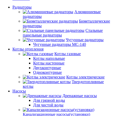
Радиаторы
Алюминиевые
радиаторы
Биметаллические
радиаторы
Стальные
панельные радиаторы
Чугунные радиаторы
Чугунные радиаторы МС-140
Котлы отопления
Котлы газовые
Котлы напольные
Котлы настенные
Двухконтурные
Одноконтурные
Котлы электрические
Твердотопливные
котлы
Насосы
Дренажные насосы
Для грязной воды
Для чистой воды
Канализационные насосы(установки)