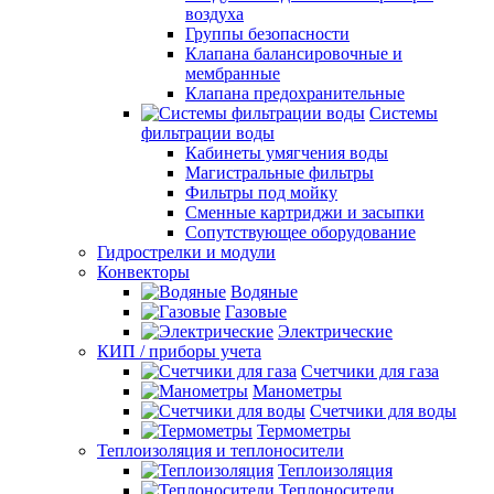
воздуха
Группы безопасности
Клапана балансировочные и
мембранные
Клапана предохранительные
Системы
фильтрации воды
Кабинеты умягчения воды
Магистральные фильтры
Фильтры под мойку
Сменные картриджи и засыпки
Сопутствующее оборудование
Гидрострелки и модули
Конвекторы
Водяные
Газовые
Электрические
КИП / приборы учета
Счетчики для газа
Манометры
Счетчики для воды
Термометры
Теплоизоляция и теплоносители
Теплоизоляция
Теплоносители