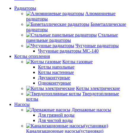
Радиаторы
Алюминиевые
радиаторы
Биметаллические
радиаторы
Стальные
панельные радиаторы
Чугунные радиаторы
Чугунные радиаторы МС-140
Котлы отопления
Котлы газовые
Котлы напольные
Котлы настенные
Двухконтурные
Одноконтурные
Котлы электрические
Твердотопливные
котлы
Насосы
Дренажные насосы
Для грязной воды
Для чистой воды
Канализационные насосы(установки)