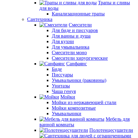
Трапы и сливы
для воды
Канализационные трапы
Сантехника
Смесители
Для биде и писсуаров
Для ванны и душа
Для кухни
Для умывальника
Смесители моно
Смесители хирургические
Санфаянс
Биде
Писсуары
Умывальники (раковины)
Унитазы
Чаша генуя
Мойки
Мойки из нержавеющей стали
Мойки композитные
Умывальники
Мебель для
ванной комнаты
Полотенцесушители