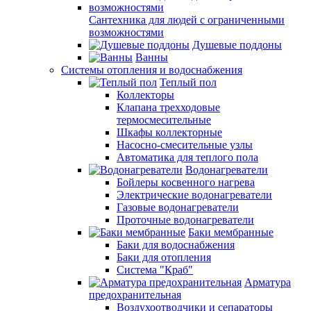
Сантехника для людей с ограниченными
возможностями
Душевые поддоны
Ванны
Системы отопления и водоснабжения
Теплый пол
Коллекторы
Клапана трехходовые
термосмесительные
Шкафы коллекторные
Насосно-смесительные узлы
Автоматика для теплого пола
Водонагреватели
Бойлеры косвенного нагрева
Электрические водонагреватели
Газовые водонагреватели
Проточные водонагреватели
Баки мембранные
Баки для водоснабжения
Баки для отопления
Система "Краб"
Арматура
предохранительная
Воздухоотводчики и сепараторы