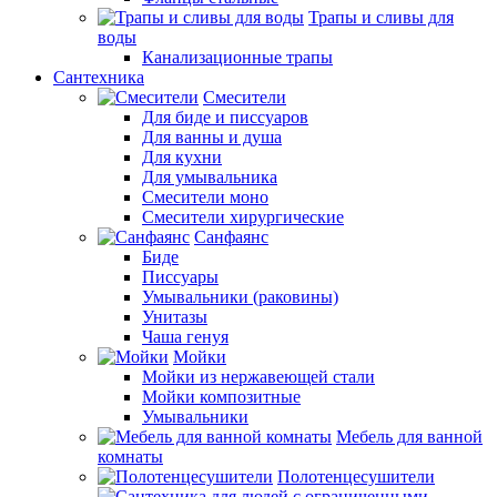
Трапы и сливы для
воды
Канализационные трапы
Сантехника
Смесители
Для биде и писсуаров
Для ванны и душа
Для кухни
Для умывальника
Смесители моно
Смесители хирургические
Санфаянс
Биде
Писсуары
Умывальники (раковины)
Унитазы
Чаша генуя
Мойки
Мойки из нержавеющей стали
Мойки композитные
Умывальники
Мебель для ванной
комнаты
Полотенцесушители