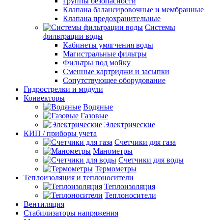
Группы безопасности
Клапана балансировочные и мембранные
Клапана предохранительные
Системы
фильтрации воды
Кабинеты умягчения воды
Магистральные фильтры
Фильтры под мойку
Сменные картриджи и засыпки
Сопутствующее оборудование
Гидрострелки и модули
Конвекторы
Водяные
Газовые
Электрические
КИП / приборы учета
Счетчики для газа
Манометры
Счетчики для воды
Термометры
Теплоизоляция и теплоносители
Теплоизоляция
Теплоносители
Вентиляция
Стабилизаторы напряжения