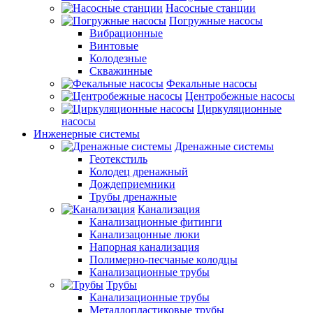
Насосные станции
Погружные насосы
Вибрационные
Винтовые
Колодезные
Скважинные
Фекальные насосы
Центробежные насосы
Циркуляционные
насосы
Инженерные системы
Дренажные системы
Геотекстиль
Колодец дренажный
Дождеприемники
Трубы дренажные
Канализация
Канализационные фитинги
Канализацонные люки
Напорная канализация
Полимерно-песчаные колодцы
Канализационные трубы
Трубы
Канализационные трубы
Металлопластиковые трубы