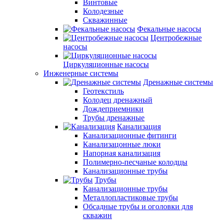
Винтовые
Колодезные
Скважинные
Фекальные насосы
Центробежные
насосы
Циркуляционные насосы
Инженерные системы
Дренажные системы
Геотекстиль
Колодец дренажный
Дождеприемники
Трубы дренажные
Канализация
Канализационные фитинги
Канализацонные люки
Напорная канализация
Полимерно-песчаные колодцы
Канализационные трубы
Трубы
Канализационные трубы
Металлопластиковые трубы
Обсадные трубы и оголовки для
скважин