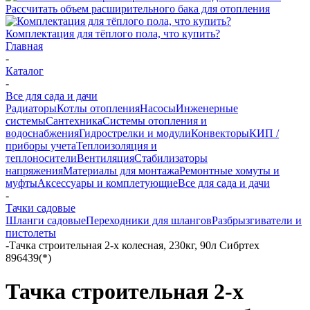
Рассчитать объем расширительного бака для отопления
Комплектация для тёплого пола, что купить?
Главная
-
Каталог
-
Все для сада и дачи
Радиаторы
Котлы отопления
Насосы
Инженерные
системы
Сантехника
Системы отопления и
водоснабжения
Гидрострелки и модули
Конвекторы
КИП /
приборы учета
Теплоизоляция и
теплоносители
Вентиляция
Стабилизаторы
напряжения
Материалы для монтажа
Ремонтные хомуты и
муфты
Аксессуары и комплетующие
Все для сада и дачи
-
Тачки садовые
Шланги садовые
Переходники для шлангов
Разбрызгиватели и
пистолеты
-
Тачка строительная 2-х колесная, 230кг, 90л Сибртех
896439(*)
Тачка строительная 2-х