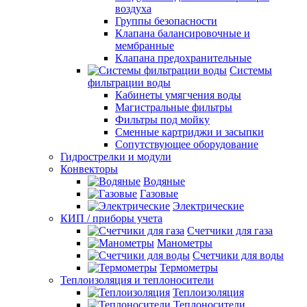
воздуха
Группы безопасности
Клапана балансировочные и
мембранные
Клапана предохранительные
Системы
фильтрации воды
Кабинеты умягчения воды
Магистральные фильтры
Фильтры под мойку
Сменные картриджи и засыпки
Сопутствующее оборудование
Гидрострелки и модули
Конвекторы
Водяные
Газовые
Электрические
КИП / приборы учета
Счетчики для газа
Манометры
Счетчики для воды
Термометры
Теплоизоляция и теплоносители
Теплоизоляция
Теплоносители