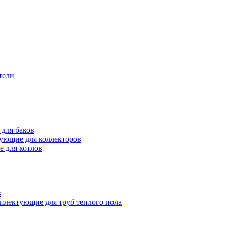
тели
для баков
ующие для коллекторов
 для котлов
в
плектующие для труб теплого пола