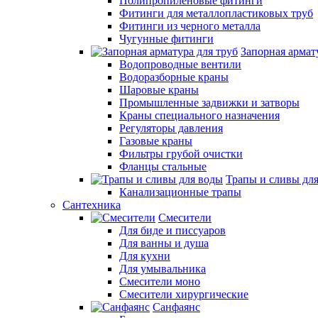
Полипропиленовые фитинги
Фитинги для металлопластиковых труб
Фитинги из черного металла
Чугунные фитинги
Запорная армат
Водопроводные вентили
Водоразборные краны
Шаровые краны
Промышленные задвижки и затворы
Краны специального назначения
Регуляторы давления
Газовые краны
Фильтры грубой очистки
Фланцы стальные
Трапы и сливы дл
Канализационные трапы
Сантехника
Смесители
Для биде и писсуаров
Для ванны и душа
Для кухни
Для умывальника
Смесители моно
Смесители хирургические
Санфаянс