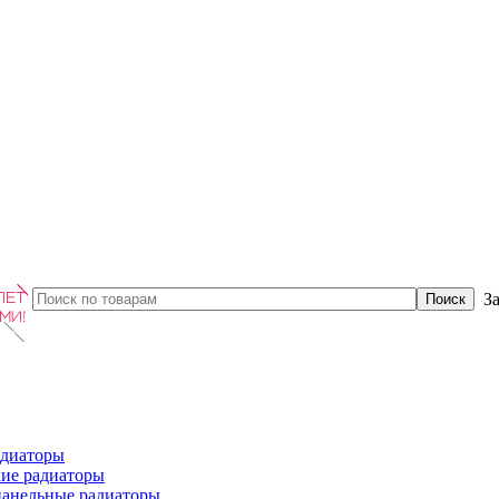
З
диаторы
ие радиаторы
панельные радиаторы