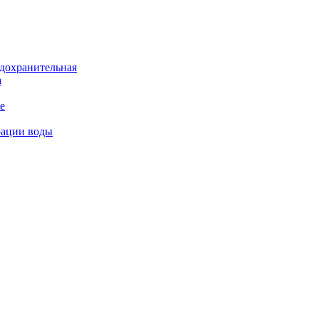
дохранительная
а
е
рации воды