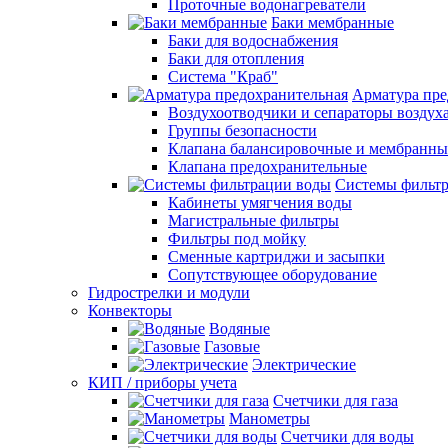
Проточные водонагреватели
Баки мембранные
Баки для водоснабжения
Баки для отопления
Система "Краб"
Арматура пре
Воздухоотводчики и сепараторы воздух
Группы безопасности
Клапана балансировочные и мембранны
Клапана предохранительные
Системы фильт
Кабинеты умягчения воды
Магистральные фильтры
Фильтры под мойку
Сменные картриджи и засыпки
Сопутствующее оборудование
Гидрострелки и модули
Конвекторы
Водяные
Газовые
Электрические
КИП / приборы учета
Счетчики для газа
Манометры
Счетчики для воды