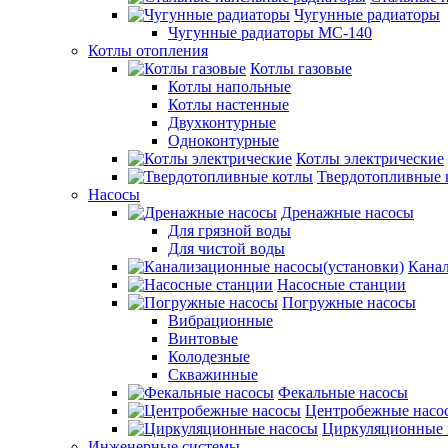
Чугунные радиаторы
Чугунные радиаторы МС-140
Котлы отопления
Котлы газовые
Котлы напольные
Котлы настенные
Двухконтурные
Одноконтурные
Котлы электрические
Твердотопливные 
Насосы
Дренажные насосы
Для грязной воды
Для чистой воды
Канал
Насосные станции
Погружные насосы
Вибрационные
Винтовые
Колодезные
Скважинные
Фекальные насосы
Центробежные насо
Циркуляционные 
Инженерные системы