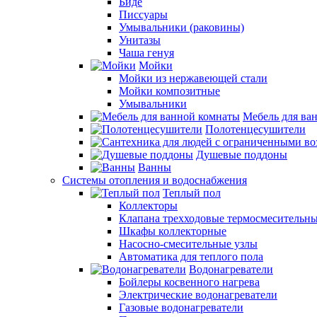
Биде
Писсуары
Умывальники (раковины)
Унитазы
Чаша генуя
Мойки
Мойки из нержавеющей стали
Мойки композитные
Умывальники
Мебель для ва
Полотенцесушители
Душевые поддоны
Ванны
Системы отопления и водоснабжения
Теплый пол
Коллекторы
Клапана трехходовые термосмесительн
Шкафы коллекторные
Насосно-смесительные узлы
Автоматика для теплого пола
Водонагреватели
Бойлеры косвенного нагрева
Электрические водонагреватели
Газовые водонагреватели