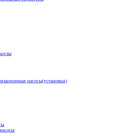
котлы
изационные насосы(установки)
сы
насосы