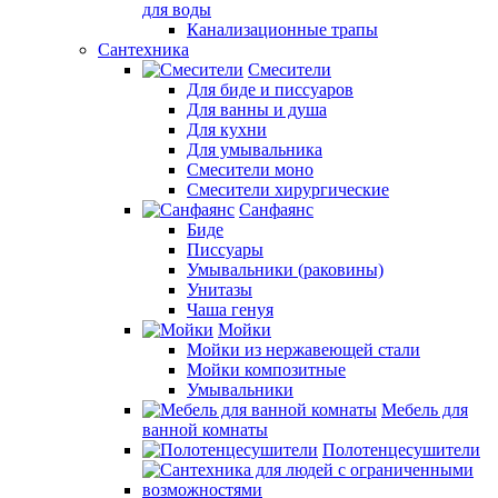
для воды
Канализационные трапы
Сантехника
Смесители
Для биде и писсуаров
Для ванны и душа
Для кухни
Для умывальника
Смесители моно
Смесители хирургические
Санфаянс
Биде
Писсуары
Умывальники (раковины)
Унитазы
Чаша генуя
Мойки
Мойки из нержавеющей стали
Мойки композитные
Умывальники
Мебель для
ванной комнаты
Полотенцесушители