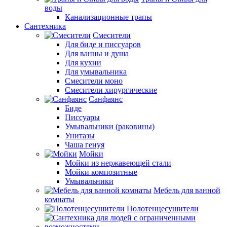
воды
Канализационные трапы
Сантехника
Смесители
Для биде и писсуаров
Для ванны и душа
Для кухни
Для умывальника
Смесители моно
Смесители хирургические
Санфаянс
Биде
Писсуары
Умывальники (раковины)
Унитазы
Чаша генуя
Мойки
Мойки из нержавеющей стали
Мойки композитные
Умывальники
Мебель для ванной
комнаты
Полотенцесушители