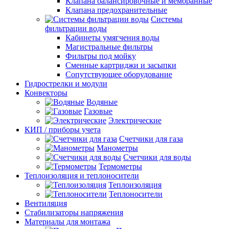
Клапана балансировочные и мембранные
Клапана предохранительные
Системы
фильтрации воды
Кабинеты умягчения воды
Магистральные фильтры
Фильтры под мойку
Сменные картриджи и засыпки
Сопутствующее оборудование
Гидрострелки и модули
Конвекторы
Водяные
Газовые
Электрические
КИП / приборы учета
Счетчики для газа
Манометры
Счетчики для воды
Термометры
Теплоизоляция и теплоносители
Теплоизоляция
Теплоносители
Вентиляция
Стабилизаторы напряжения
Материалы для монтажа