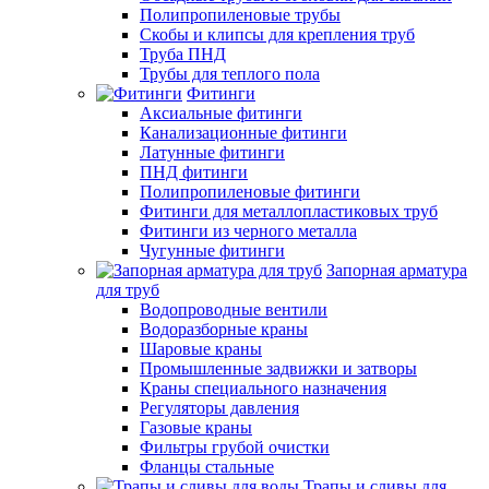
Полипропиленовые трубы
Скобы и клипсы для крепления труб
Труба ПНД
Трубы для теплого пола
Фитинги
Аксиальные фитинги
Канализационные фитинги
Латунные фитинги
ПНД фитинги
Полипропиленовые фитинги
Фитинги для металлопластиковых труб
Фитинги из черного металла
Чугунные фитинги
Запорная арматура
для труб
Водопроводные вентили
Водоразборные краны
Шаровые краны
Промышленные задвижки и затворы
Краны специального назначения
Регуляторы давления
Газовые краны
Фильтры грубой очистки
Фланцы стальные
Трапы и сливы для