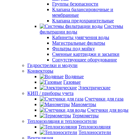
Группы безопасности
Клапана балансировочные и
мембранные
Клапана предохранительные
Системы
фильтрации воды
Кабинеты умягчения воды
Магистральные фильтры
Фильтры под мойку
Сменные картриджи и засыпки
Сопутствующее оборудование
Гидрострелки и модули
Конвекторы
Водяные
Газовые
Электрические
КИП / приборы учета
Счетчики для газа
Манометры
Счетчики для воды
Термометры
Теплоизоляция и теплоносители
Теплоизоляция
Теплоносители
Вентиляция