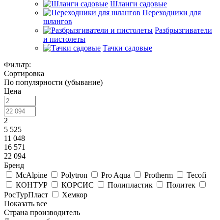
Шланги садовые
Переходники для
шлангов
Разбрызгиватели
и пистолеты
Тачки садовые
Фильтр:
Сортировка
По популярности (убывание)
Цена
2
5 525
11 048
16 571
22 094
Бренд
McAlpine
Polytron
Pro Aqua
Protherm
Tecofi
КОНТУР
КОРСИС
Полипластик
Политек
РосТурПласт
Хемкор
Показать все
Страна производитель