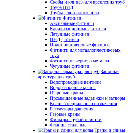
Скобы и клипсы для крепления труб
Труба ПНД
Трубы для теплого пола
Фитинги
Аксиальные фитинги
Канализационные фитинги
Латунные фитинги
ПНД фитинги
Полипропиленовые фитинги
Фитинги для металлопластиковых
труб
Фитинги из черного металла
Чугунные фитинги
Запорная
арматура для труб
Водопроводные вентили
Водоразборные краны
Шаровые краны
Промышленные задвижки и затворы
Краны специального назначения
Регуляторы давления
Газовые краны
Фильтры грубой очистки
Фланцы стальные
Трапы и сливы