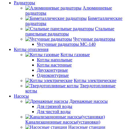
Радиаторы
Алюминиевые
радиаторы
Биметаллические
радиаторы
Стальные
панельные радиаторы
Чугунные радиаторы
Чугунные радиаторы МС-140
Котлы отопления
Котлы газовые
Котлы напольные
Котлы настенные
Двухконтурные
Одноконтурные
Котлы электрические
Твердотопливные
котлы
Насосы
Дренажные насосы
Для грязной воды
Для чистой воды
Канализационные насосы(установки)
Насосные станции