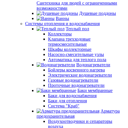
Сантехника для людей с ограниченными
возможностями
Душевые поддоны
Ванны
Системы отопления и водоснабжения
Теплый пол
Коллекторы
Клапана трехходовые
термосмесительные
Шкафы коллекторные
Насосно-смесительные узлы
Автоматика для теплого пола
Водонагреватели
Бойлеры косвенного нагрева
Электрические водонагреватели
Газовые водонагреватели
Проточные водонагреватели
Баки мембранные
Баки для водоснабжения
Баки для отопления
Система "Краб"
Арматура
предохранительная
Воздухоотводчики и сепараторы
воздуха