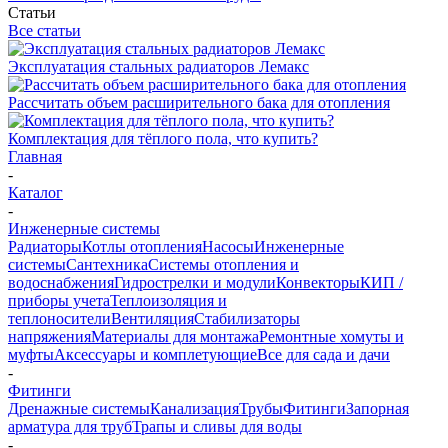
Статьи
Все статьи
Эксплуатация стальных радиаторов Лемакс
Рассчитать объем расширительного бака для отопления
Комплектация для тёплого пола, что купить?
Главная
-
Каталог
-
Инженерные системы
Радиаторы
Котлы отопления
Насосы
Инженерные
системы
Сантехника
Системы отопления и
водоснабжения
Гидрострелки и модули
Конвекторы
КИП /
приборы учета
Теплоизоляция и
теплоносители
Вентиляция
Стабилизаторы
напряжения
Материалы для монтажа
Ремонтные хомуты и
муфты
Аксессуары и комплетующие
Все для сада и дачи
-
Фитинги
Дренажные системы
Канализация
Трубы
Фитинги
Запорная
арматура для труб
Трапы и сливы для воды
-