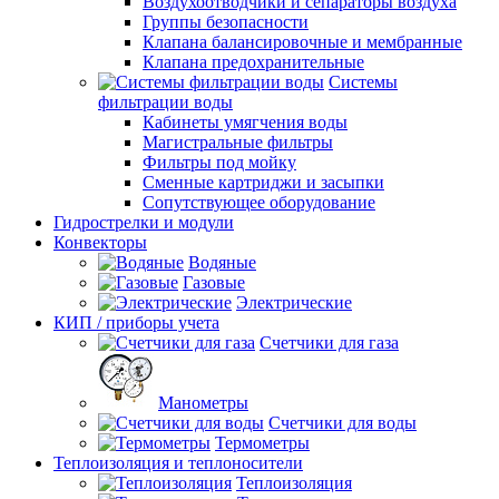
Воздухоотводчики и сепараторы воздуха
Группы безопасности
Клапана балансировочные и мембранные
Клапана предохранительные
Системы
фильтрации воды
Кабинеты умягчения воды
Магистральные фильтры
Фильтры под мойку
Сменные картриджи и засыпки
Сопутствующее оборудование
Гидрострелки и модули
Конвекторы
Водяные
Газовые
Электрические
КИП / приборы учета
Счетчики для газа
Манометры
Счетчики для воды
Термометры
Теплоизоляция и теплоносители
Теплоизоляция