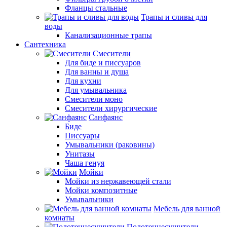
Фланцы стальные
Трапы и сливы для
воды
Канализационные трапы
Сантехника
Смесители
Для биде и писсуаров
Для ванны и душа
Для кухни
Для умывальника
Смесители моно
Смесители хирургические
Санфаянс
Биде
Писсуары
Умывальники (раковины)
Унитазы
Чаша генуя
Мойки
Мойки из нержавеющей стали
Мойки композитные
Умывальники
Мебель для ванной
комнаты
Полотенцесушители