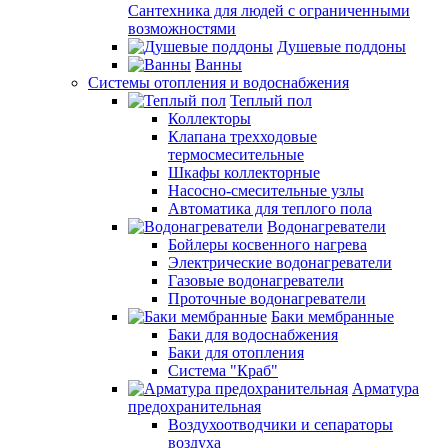
Сантехника для людей с ограниченными
возможностями
Душевые поддоны
Ванны
Системы отопления и водоснабжения
Теплый пол
Коллекторы
Клапана трехходовые
термосмесительные
Шкафы коллекторные
Насосно-смесительные узлы
Автоматика для теплого пола
Водонагреватели
Бойлеры косвенного нагрева
Электрические водонагреватели
Газовые водонагреватели
Проточные водонагреватели
Баки мембранные
Баки для водоснабжения
Баки для отопления
Система "Краб"
Арматура
предохранительная
Воздухоотводчики и сепараторы
воздуха