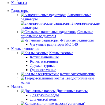
Контакты
Радиаторы
Алюминиевые
радиаторы
Биметаллические
радиаторы
Стальные
панельные радиаторы
Чугунные радиаторы
Чугунные радиаторы МС-140
Котлы отопления
Котлы газовые
Котлы напольные
Котлы настенные
Двухконтурные
Одноконтурные
Котлы электрические
Твердотопливные
котлы
Насосы
Дренажные насосы
Для грязной воды
Для чистой воды