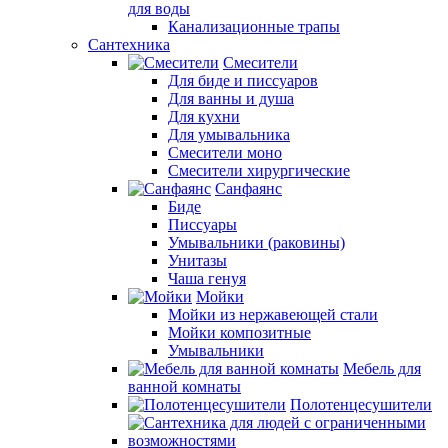
для воды
Канализационные трапы
Сантехника
Смесители
Для биде и писсуаров
Для ванны и душа
Для кухни
Для умывальника
Смесители моно
Смесители хирургические
Санфаянс
Биде
Писсуары
Умывальники (раковины)
Унитазы
Чаша генуя
Мойки
Мойки из нержавеющей стали
Мойки композитные
Умывальники
Мебель для
ванной комнаты
Полотенцесушители