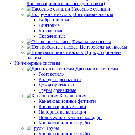
Канализационные насосы(установки)
Насосные станции
Погружные насосы
Вибрационные
Винтовые
Колодезные
Скважинные
Фекальные насосы
Центробежные насосы
Циркуляционные
насосы
Инженерные системы
Дренажные системы
Геотекстиль
Колодец дренажный
Дождеприемники
Трубы дренажные
Канализация
Канализационные фитинги
Канализацонные люки
Напорная канализация
Полимерно-песчаные колодцы
Канализационные трубы
Трубы
Канализационные трубы