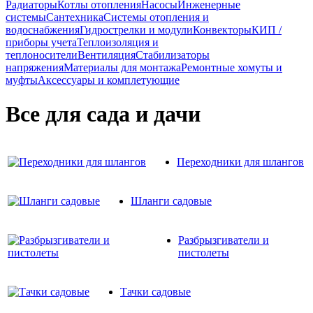
Радиаторы
Котлы отопления
Насосы
Инженерные
системы
Сантехника
Системы отопления и
водоснабжения
Гидрострелки и модули
Конвекторы
КИП /
приборы учета
Теплоизоляция и
теплоносители
Вентиляция
Стабилизаторы
напряжения
Материалы для монтажа
Ремонтные хомуты и
муфты
Аксессуары и комплетующие
Все для сада и дачи
Переходники для шлангов
Шланги садовые
Разбрызгиватели и
пистолеты
Тачки садовые