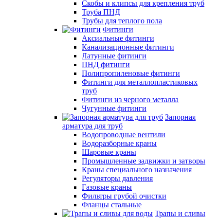
Скобы и клипсы для крепления труб
Труба ПНД
Трубы для теплого пола
Фитинги
Аксиальные фитинги
Канализационные фитинги
Латунные фитинги
ПНД фитинги
Полипропиленовые фитинги
Фитинги для металлопластиковых
труб
Фитинги из черного металла
Чугунные фитинги
Запорная
арматура для труб
Водопроводные вентили
Водоразборные краны
Шаровые краны
Промышленные задвижки и затворы
Краны специального назначения
Регуляторы давления
Газовые краны
Фильтры грубой очистки
Фланцы стальные
Трапы и сливы