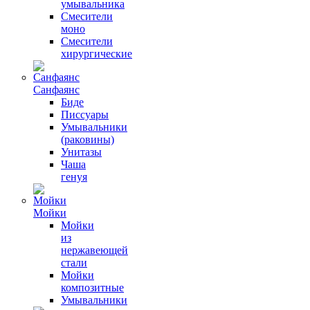
умывальника
Смесители
моно
Смесители
хирургические
Санфаянс
Биде
Писсуары
Умывальники
(раковины)
Унитазы
Чаша
генуя
Мойки
Мойки
из
нержавеющей
стали
Мойки
композитные
Умывальники