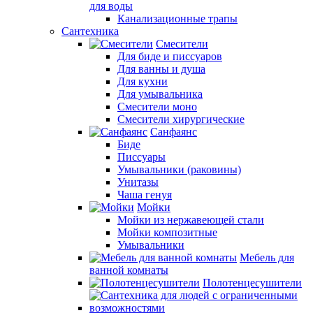
для воды
Канализационные трапы
Сантехника
Смесители
Для биде и писсуаров
Для ванны и душа
Для кухни
Для умывальника
Смесители моно
Смесители хирургические
Санфаянс
Биде
Писсуары
Умывальники (раковины)
Унитазы
Чаша генуя
Мойки
Мойки из нержавеющей стали
Мойки композитные
Умывальники
Мебель для
ванной комнаты
Полотенцесушители