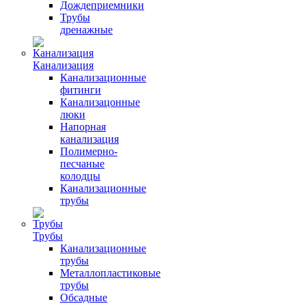
Дождеприемники
Трубы
дренажные
Канализация
Канализационные
фитинги
Канализацонные
люки
Напорная
канализация
Полимерно-
песчаные
колодцы
Канализационные
трубы
Трубы
Канализационные
трубы
Металлопластиковые
трубы
Обсадные