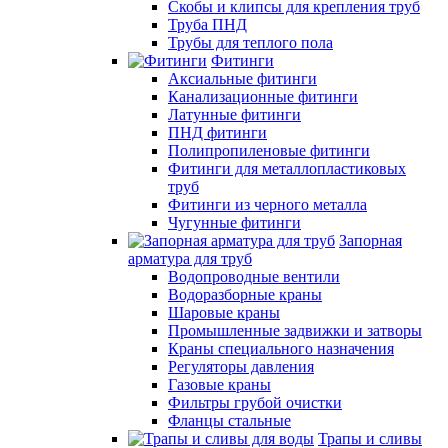
Скобы и клипсы для крепления труб
Труба ПНД
Трубы для теплого пола
Фитинги
Аксиальные фитинги
Канализационные фитинги
Латунные фитинги
ПНД фитинги
Полипропиленовые фитинги
Фитинги для металлопластиковых
труб
Фитинги из черного металла
Чугунные фитинги
Запорная
арматура для труб
Водопроводные вентили
Водоразборные краны
Шаровые краны
Промышленные задвижки и затворы
Краны специального назначения
Регуляторы давления
Газовые краны
Фильтры грубой очистки
Фланцы стальные
Трапы и сливы