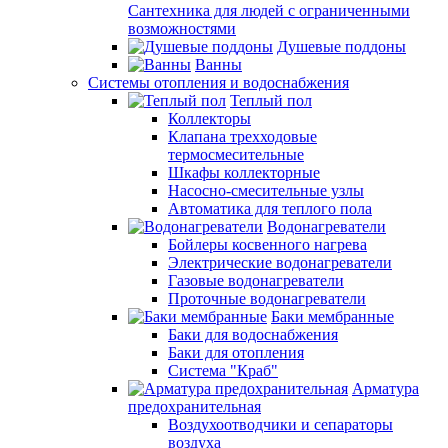
Сантехника для людей с ограниченными
возможностями
Душевые поддоны
Ванны
Системы отопления и водоснабжения
Теплый пол
Коллекторы
Клапана трехходовые
термосмесительные
Шкафы коллекторные
Насосно-смесительные узлы
Автоматика для теплого пола
Водонагреватели
Бойлеры косвенного нагрева
Электрические водонагреватели
Газовые водонагреватели
Проточные водонагреватели
Баки мембранные
Баки для водоснабжения
Баки для отопления
Система "Краб"
Арматура
предохранительная
Воздухоотводчики и сепараторы
воздуха