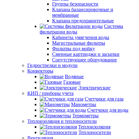
Группы безопасности
Клапана балансировочные и
мембранные
Клапана предохранительные
Системы
фильтрации воды
Кабинеты умягчения воды
Магистральные фильтры
Фильтры под мойку
Сменные картриджи и засыпки
Сопутствующее оборудование
Гидрострелки и модули
Конвекторы
Водяные
Газовые
Электрические
КИП / приборы учета
Счетчики для газа
Манометры
Счетчики для воды
Термометры
Теплоизоляция и теплоносители
Теплоизоляция
Теплоносители
Вентиляция