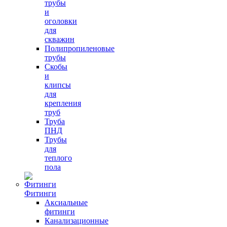
трубы
и
оголовки
для
скважин
Полипропиленовые
трубы
Скобы
и
клипсы
для
крепления
труб
Труба
ПНД
Трубы
для
теплого
пола
Фитинги
Аксиальные
фитинги
Канализационные