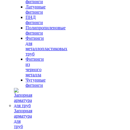
фитинги
Латунные
фитинги
ПНД
фитинги
Полипропиленовые
фитинги
Фитинги
для
металлопластиковых
труб
Фитинги
из
черного
металла
Чугунные
фитинги
Запорная
арматура
для
труб