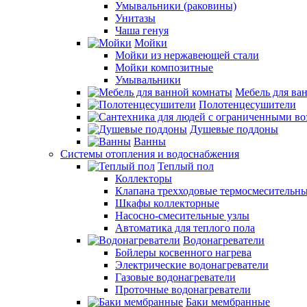
Умывальники (раковины)
Унитазы
Чаша генуя
Мойки
Мойки из нержавеющей стали
Мойки композитные
Умывальники
Мебель для ва
Полотенцесушители
Душевые поддоны
Ванны
Системы отопления и водоснабжения
Теплый пол
Коллекторы
Клапана трехходовые термосмесительн
Шкафы коллекторные
Насосно-смесительные узлы
Автоматика для теплого пола
Водонагреватели
Бойлеры косвенного нагрева
Электрические водонагреватели
Газовые водонагреватели
Проточные водонагреватели
Баки мембранные