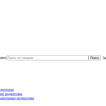
З
диаторы
ие радиаторы
панельные радиаторы