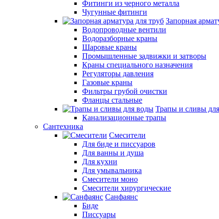
Фитинги из черного металла
Чугунные фитинги
Запорная армат
Водопроводные вентили
Водоразборные краны
Шаровые краны
Промышленные задвижки и затворы
Краны специального назначения
Регуляторы давления
Газовые краны
Фильтры грубой очистки
Фланцы стальные
Трапы и сливы дл
Канализационные трапы
Сантехника
Смесители
Для биде и писсуаров
Для ванны и душа
Для кухни
Для умывальника
Смесители моно
Смесители хирургические
Санфаянс
Биде
Писсуары