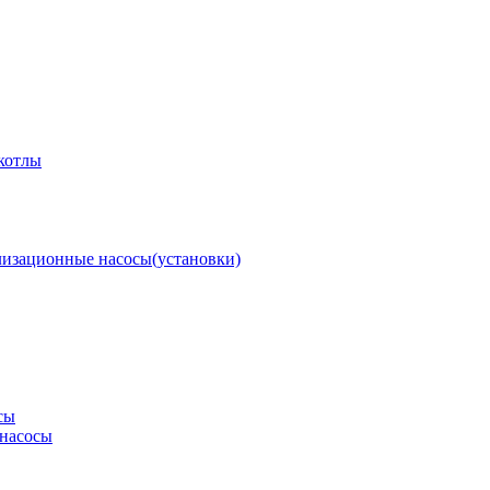
котлы
изационные насосы(установки)
сы
насосы