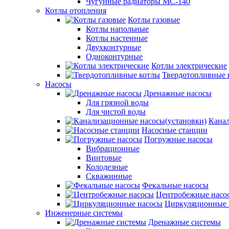
Чугунные радиаторы МС-140
Котлы отопления
Котлы газовые
Котлы напольные
Котлы настенные
Двухконтурные
Одноконтурные
Котлы электрические
Твердотопливные 
Насосы
Дренажные насосы
Для грязной воды
Для чистой воды
Канал
Насосные станции
Погружные насосы
Вибрационные
Винтовые
Колодезные
Скважинные
Фекальные насосы
Центробежные насо
Циркуляционные 
Инженерные системы
Дренажные системы