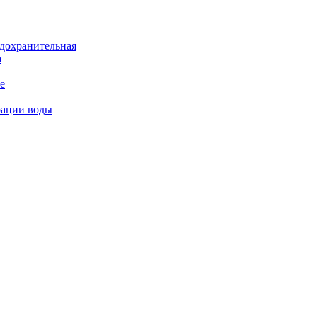
дохранительная
а
е
рации воды