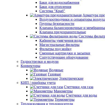
Баки для водоснабжения
Баки для отопления
Система "Краб"
Арматура пре
Воздухоотводчики и сепараторы воздух
Группы безопасности
Клапана балансировочные и мембранны
Клапана предохранительные
Системы фильт
Кабинеты умягчения воды
Магистральные фильтры
Фильтры под мойку
Сменные картриджи и засыпки
Сопутствующее оборудование
Гидрострелки и модули
Конвекторы
Водяные
Газовые
Электрические
КИП / приборы учета
Счетчики для газа
Манометры
Счетчики для воды
Термометры
Теплоизоляция и теплоносители