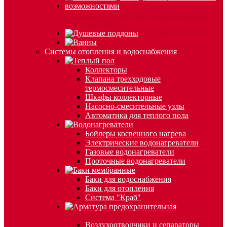
Сантехника для людей с ограниченными
возможностями
Душевые поддоны
Ванны
Системы отопления и водоснабжения
Теплый пол
Коллекторы
Клапана трехходовые
термосмесительные
Шкафы коллекторные
Насосно-смесительные узлы
Автоматика для теплого пола
Водонагреватели
Бойлеры косвенного нагрева
Электрические водонагреватели
Газовые водонагреватели
Проточные водонагреватели
Баки мембранные
Баки для водоснабжения
Баки для отопления
Система "Краб"
Арматура
предохранительная
Воздухоотводчики и сепараторы