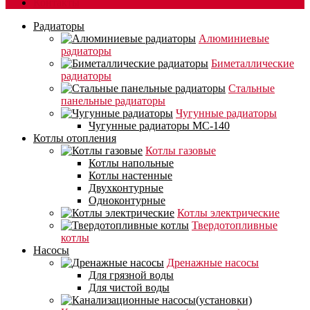
Контакты
Радиаторы
Алюминиевые
радиаторы
Биметаллические
радиаторы
Стальные
панельные радиаторы
Чугунные радиаторы
Чугунные радиаторы МС-140
Котлы отопления
Котлы газовые
Котлы напольные
Котлы настенные
Двухконтурные
Одноконтурные
Котлы электрические
Твердотопливные
котлы
Насосы
Дренажные насосы
Для грязной воды
Для чистой воды