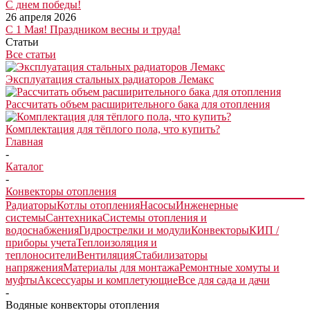
С днем победы!
26 апреля 2026
С 1 Мая! Праздником весны и труда!
Статьи
Все статьи
Эксплуатация стальных радиаторов Лемакс
Рассчитать объем расширительного бака для отопления
Комплектация для тёплого пола, что купить?
Главная
-
Каталог
-
Конвекторы отопления
Радиаторы
Котлы отопления
Насосы
Инженерные
системы
Сантехника
Системы отопления и
водоснабжения
Гидрострелки и модули
Конвекторы
КИП /
приборы учета
Теплоизоляция и
теплоносители
Вентиляция
Стабилизаторы
напряжения
Материалы для монтажа
Ремонтные хомуты и
муфты
Аксессуары и комплетующие
Все для сада и дачи
-
Водяные конвекторы отопления