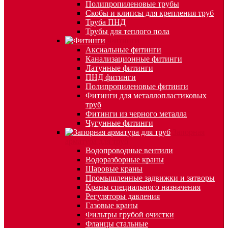
Полипропиленовые трубы
Скобы и клипсы для крепления труб
Труба ПНД
Трубы для теплого пола
Фитинги
Аксиальные фитинги
Канализационные фитинги
Латунные фитинги
ПНД фитинги
Полипропиленовые фитинги
Фитинги для металлопластиковых
труб
Фитинги из черного металла
Чугунные фитинги
Запорная
арматура для труб
Водопроводные вентили
Водоразборные краны
Шаровые краны
Промышленные задвижки и затворы
Краны специального назначения
Регуляторы давления
Газовые краны
Фильтры грубой очистки
Фланцы стальные