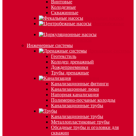
Винтовые
Колодезные
Скважинные
Фекальные насосы
Центробежные
насосы
Циркуляционные насосы
Инженерные системы
Дренажные системы
Геотекстиль
Колодец дренажный
Дождеприемники
Трубы дренажные
Канализация
Канализационные фитинги
Канализацонные люки
Напорная канализация
Полимерно-песчаные колодцы
Канализационные трубы
Трубы
Канализационные трубы
Металлопластиковые трубы
Обсадные трубы и оголовки для
скважин