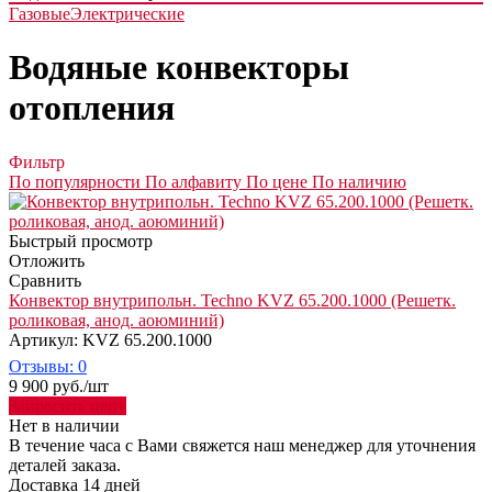
Газовые
Электрические
Водяные конвекторы
отопления
Фильтр
По популярности
По алфавиту
По цене
По наличию
Быстрый просмотр
Отложить
Сравнить
Конвектор внутрипольн. Techno KVZ 65.200.1000 (Решетк.
роликовая, анод. аоюминий)
Артикул: KVZ 65.200.1000
Отзывы: 0
9 900
руб.
/шт
Запросить цену
Нет в наличии
В течение часа с Вами свяжется наш менеджер для уточнения
деталей заказа.
Доставка 14 дней