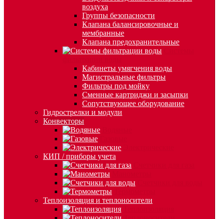
воздуха
Группы безопасности
Клапана балансировочные и
мембранные
Клапана предохранительные
Системы
фильтрации воды
Кабинеты умягчения воды
Магистральные фильтры
Фильтры под мойку
Сменные картриджи и засыпки
Сопутствующее оборудование
Гидрострелки и модули
Конвекторы
Водяные
Газовые
Электрические
КИП / приборы учета
Счетчики для газа
Манометры
Счетчики для воды
Термометры
Теплоизоляция и теплоносители
Теплоизоляция
Теплоносители