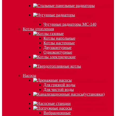
Биметаллические радиаторы
Стальные
панельные радиаторы
Чугунные
радиаторы
Чугунные радиаторы МС-140
Котлы отопления
Котлы газовые
Котлы напольные
Котлы настенные
Двухконтурные
Одноконтурные
Котлы
электрические
Твердотопливные котлы
Насосы
Дренажные насосы
Для грязной воды
Для чистой воды
Канализационные насосы(установки)
Насосные станции
Погружные насосы
Вибрационные