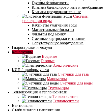
Группы безопасности
Клапана балансировочные и мембранные
Клапана предохранительные
Системы
фильтрации воды
Кабинеты умягчения воды
Магистральные фильтры
Фильтры под мойку
Сменные картриджи и засыпки
Сопутствующее оборудование
Гидрострелки и модули
Конвекторы
Водяные
Газовые
Электрические
КИП / приборы учета
Счетчики для газа
Манометры
Счетчики для воды
Термометры
Теплоизоляция и теплоносители
Теплоизоляция
Теплоносители
Вентиляция
Стабилизаторы напряжения