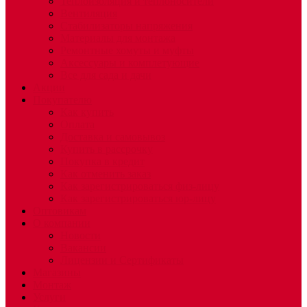
Теплоизоляция и теплоносители
Вентиляция
Стабилизаторы напряжения
Материалы для монтажа
Ремонтные хомуты и муфты
Аксессуары и комплетующие
Все для сада и дачи
Акции
Покупателю
Как купить
Оплата
Доставка и самовывоз
Купить в рассрочку
Покупка в кредит
Как отменить заказ
Как зарегистрироваться физ-лицу
Как зарегистрироваться юр-лицу
Оптовикам
О компании
Новости
Вакансии
Лицензии и Сертификаты
Магазины
Монтаж
Услуги