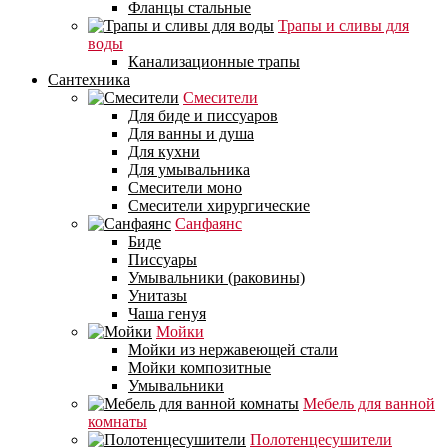
Фланцы стальные
Трапы и сливы для
воды
Канализационные трапы
Сантехника
Смесители
Для биде и писсуаров
Для ванны и душа
Для кухни
Для умывальника
Смесители моно
Смесители хирургические
Санфаянс
Биде
Писсуары
Умывальники (раковины)
Унитазы
Чаша генуя
Мойки
Мойки из нержавеющей стали
Мойки композитные
Умывальники
Мебель для ванной
комнаты
Полотенцесушители