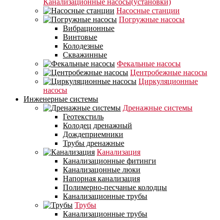
Канализационные насосы(установки)
Насосные станции
Погружные насосы
Вибрационные
Винтовые
Колодезные
Скважинные
Фекальные насосы
Центробежные насосы
Циркуляционные
насосы
Инженерные системы
Дренажные системы
Геотекстиль
Колодец дренажный
Дождеприемники
Трубы дренажные
Канализация
Канализационные фитинги
Канализацонные люки
Напорная канализация
Полимерно-песчаные колодцы
Канализационные трубы
Трубы
Канализационные трубы