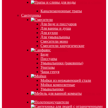
Трапы и сливы
для воды
Канализационные трапы
Сантехника
Смесители
Для биде и писсуаров
Для ванны и душа
Для кухни
Для умывальника
Смесители моно
Смесители хирургические
Санфаянс
Биде
Писсуары
Умывальники (раковины)
Унитазы
Чаша генуя
Мойки
Мойки из нержавеющей стали
Мойки композитные
Умывальники
Мебель для
ванной комнаты
Полотенцесушители