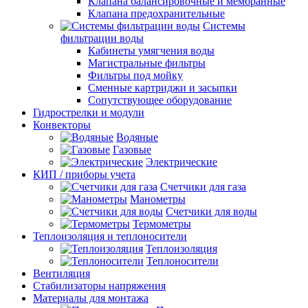
Клапана балансировочные и мембранные
Клапана предохранительные
Системы
фильтрации воды
Кабинеты умягчения воды
Магистральные фильтры
Фильтры под мойку
Сменные картриджи и засыпки
Сопутствующее оборудование
Гидрострелки и модули
Конвекторы
Водяные
Газовые
Электрические
КИП / приборы учета
Счетчики для газа
Манометры
Счетчики для воды
Термометры
Теплоизоляция и теплоносители
Теплоизоляция
Теплоносители
Вентиляция
Стабилизаторы напряжения
Материалы для монтажа