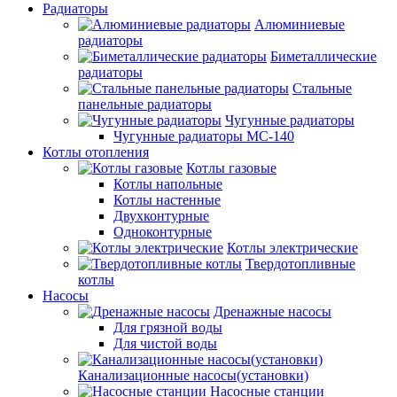
Радиаторы
Алюминиевые
радиаторы
Биметаллические
радиаторы
Стальные
панельные радиаторы
Чугунные радиаторы
Чугунные радиаторы МС-140
Котлы отопления
Котлы газовые
Котлы напольные
Котлы настенные
Двухконтурные
Одноконтурные
Котлы электрические
Твердотопливные
котлы
Насосы
Дренажные насосы
Для грязной воды
Для чистой воды
Канализационные насосы(установки)
Насосные станции