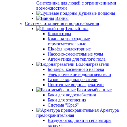
Сантехника для людей с ограниченными
возможностями
Душевые поддоны
Ванны
Системы отопления и водоснабжения
Теплый пол
Коллекторы
Клапана трехходовые
термосмесительные
Шкафы коллекторные
Насосно-смесительные узлы
Автоматика для теплого пола
Водонагреватели
Бойлеры косвенного нагрева
Электрические водонагреватели
Газовые водонагреватели
Проточные водонагреватели
Баки мембранные
Баки для водоснабжения
Баки для отопления
Система "Краб"
Арматура
предохранительная
Воздухоотводчики и сепараторы
воздуха