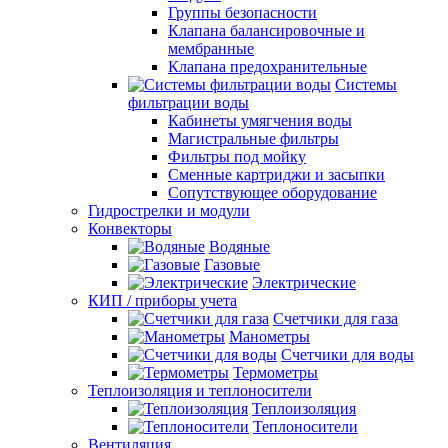
Группы безопасности
Клапана балансировочные и
мембранные
Клапана предохранительные
Системы
фильтрации воды
Кабинеты умягчения воды
Магистральные фильтры
Фильтры под мойку
Сменные картриджи и засыпки
Сопутствующее оборудование
Гидрострелки и модули
Конвекторы
Водяные
Газовые
Электрические
КИП / приборы учета
Счетчики для газа
Манометры
Счетчики для воды
Термометры
Теплоизоляция и теплоносители
Теплоизоляция
Теплоносители
Вентиляция