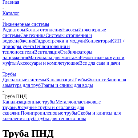
Главная
-
Каталог
-
Инженерные системы
Радиаторы
Котлы отопления
Насосы
Инженерные
системы
Сантехника
Системы отопления и
водоснабжения
Гидрострелки и модули
Конвекторы
КИП /
приборы учета
Теплоизоляция и
теплоносители
Вентиляция
Стабилизаторы
напряжения
Материалы для монтажа
Ремонтные хомуты и
муфты
Аксессуары и комплетующие
Все для сада и дачи
-
Трубы
Дренажные системы
Канализация
Трубы
Фитинги
Запорная
арматура для труб
Трапы и сливы для воды
-
Труба ПНД
Канализационные трубы
Металлопластиковые
трубы
Обсадные трубы и оголовки для
скважин
Полипропиленовые трубы
Скобы и клипсы для
крепления труб
Трубы для теплого пола
Труба ПНД