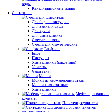
воды
Канализационные трапы
Сантехника
Смесители
Для биде и писсуаров
Для ванны и душа
Для кухни
Для умывальника
Смесители моно
Смесители хирургические
Санфаянс
Биде
Писсуары
Умывальники (раковины)
Унитазы
Чаша генуя
Мойки
Мойки из нержавеющей стали
Мойки композитные
Умывальники
Мебель для ванной
комнаты
Полотенцесушители