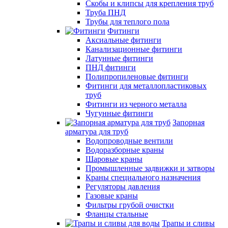
Скобы и клипсы для крепления труб
Труба ПНД
Трубы для теплого пола
Фитинги
Аксиальные фитинги
Канализационные фитинги
Латунные фитинги
ПНД фитинги
Полипропиленовые фитинги
Фитинги для металлопластиковых
труб
Фитинги из черного металла
Чугунные фитинги
Запорная
арматура для труб
Водопроводные вентили
Водоразборные краны
Шаровые краны
Промышленные задвижки и затворы
Краны специального назначения
Регуляторы давления
Газовые краны
Фильтры грубой очистки
Фланцы стальные
Трапы и сливы