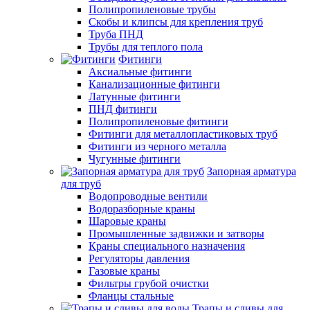
Полипропиленовые трубы
Скобы и клипсы для крепления труб
Труба ПНД
Трубы для теплого пола
Фитинги
Аксиальные фитинги
Канализационные фитинги
Латунные фитинги
ПНД фитинги
Полипропиленовые фитинги
Фитинги для металлопластиковых труб
Фитинги из черного металла
Чугунные фитинги
Запорная арматура
для труб
Водопроводные вентили
Водоразборные краны
Шаровые краны
Промышленные задвижки и затворы
Краны специального назначения
Регуляторы давления
Газовые краны
Фильтры грубой очистки
Фланцы стальные
Трапы и сливы для