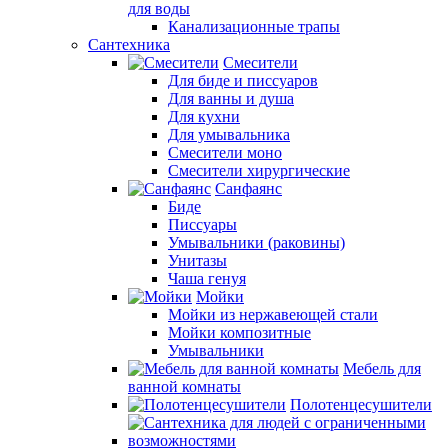
для воды
Канализационные трапы
Сантехника
Смесители
Для биде и писсуаров
Для ванны и душа
Для кухни
Для умывальника
Смесители моно
Смесители хирургические
Санфаянс
Биде
Писсуары
Умывальники (раковины)
Унитазы
Чаша генуя
Мойки
Мойки из нержавеющей стали
Мойки композитные
Умывальники
Мебель для
ванной комнаты
Полотенцесушители