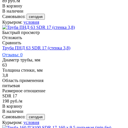
89
руб.
/м
В корзину
В наличии
Самовывоз:
сегодня
Курьером:
условия
Быстрый просмотр
Отложить
Сравнить
Труба ПНД 63 SDR 17 (стенка 3,8)
Отзывы: 0
Диаметр трубы, мм
63
Толщина стенки, мм
3,8
Область применения
питьевая
Размерное отношение
SDR 17
198
руб.
/м
В корзину
В наличии
Самовывоз:
сегодня
Курьером:
условия