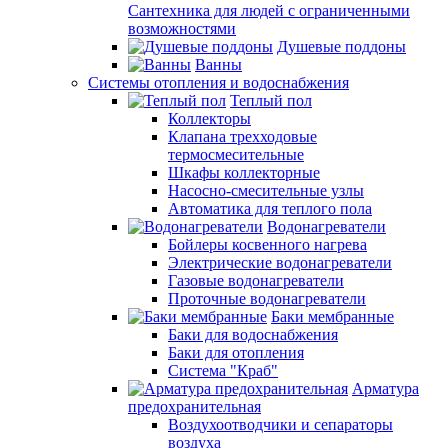
Сантехника для людей с ограниченными
возможностями
Душевые поддоны
Ванны
Системы отопления и водоснабжения
Теплый пол
Коллекторы
Клапана трехходовые
термосмесительные
Шкафы коллекторные
Насосно-смесительные узлы
Автоматика для теплого пола
Водонагреватели
Бойлеры косвенного нагрева
Электрические водонагреватели
Газовые водонагреватели
Проточные водонагреватели
Баки мембранные
Баки для водоснабжения
Баки для отопления
Система "Краб"
Арматура
предохранительная
Воздухоотводчики и сепараторы
воздуха