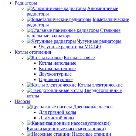
Радиаторы
Алюминиевые
радиаторы
Биметаллические
радиаторы
Стальные
панельные радиаторы
Чугунные радиаторы
Чугунные радиаторы МС-140
Котлы отопления
Котлы газовые
Котлы напольные
Котлы настенные
Двухконтурные
Одноконтурные
Котлы электрические
Твердотопливные
котлы
Насосы
Дренажные насосы
Для грязной воды
Для чистой воды
Канализационные насосы(установки)
Насосные станции