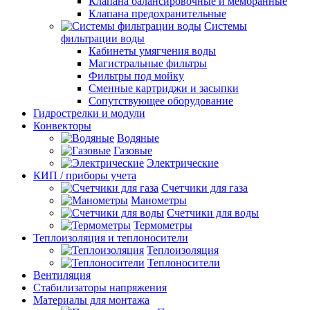
Клапана балансировочные и мембранные
Клапана предохранительные
Системы
фильтрации воды
Кабинеты умягчения воды
Магистральные фильтры
Фильтры под мойку
Сменные картриджи и засыпки
Сопутствующее оборудование
Гидрострелки и модули
Конвекторы
Водяные
Газовые
Электрические
КИП / приборы учета
Счетчики для газа
Манометры
Счетчики для воды
Термометры
Теплоизоляция и теплоносители
Теплоизоляция
Теплоносители
Вентиляция
Стабилизаторы напряжения
Материалы для монтажа