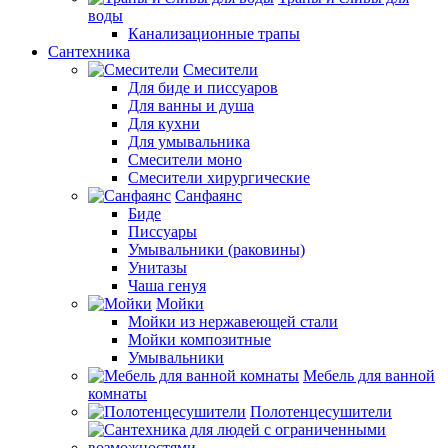
воды
Канализационные трапы
Сантехника
Смесители
Для биде и писсуаров
Для ванны и душа
Для кухни
Для умывальника
Смесители моно
Смесители хирургические
Санфаянс
Биде
Писсуары
Умывальники (раковины)
Унитазы
Чаша генуя
Мойки
Мойки из нержавеющей стали
Мойки композитные
Умывальники
Мебель для ванной
комнаты
Полотенцесушители