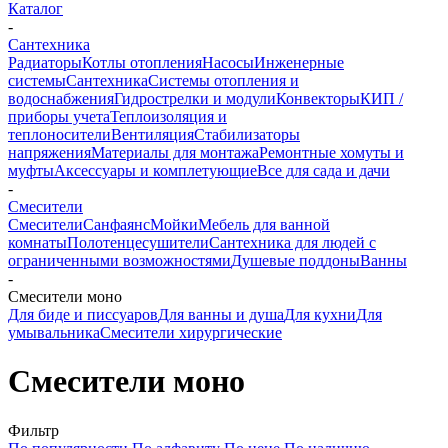
Каталог
-
Сантехника
Радиаторы
Котлы отопления
Насосы
Инженерные
системы
Сантехника
Системы отопления и
водоснабжения
Гидрострелки и модули
Конвекторы
КИП /
приборы учета
Теплоизоляция и
теплоносители
Вентиляция
Стабилизаторы
напряжения
Материалы для монтажа
Ремонтные хомуты и
муфты
Аксессуары и комплетующие
Все для сада и дачи
-
Смесители
Смесители
Санфаянс
Мойки
Мебель для ванной
комнаты
Полотенцесушители
Сантехника для людей с
ограниченными возможностями
Душевые поддоны
Ванны
-
Смесители моно
Для биде и писсуаров
Для ванны и душа
Для кухни
Для
умывальника
Смесители хирургические
Смесители моно
Фильтр