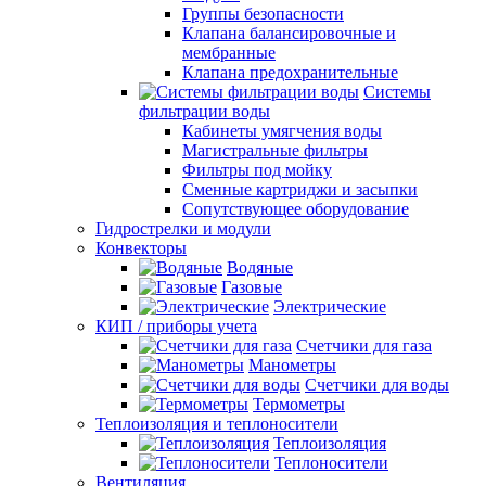
Группы безопасности
Клапана балансировочные и
мембранные
Клапана предохранительные
Системы
фильтрации воды
Кабинеты умягчения воды
Магистральные фильтры
Фильтры под мойку
Сменные картриджи и засыпки
Сопутствующее оборудование
Гидрострелки и модули
Конвекторы
Водяные
Газовые
Электрические
КИП / приборы учета
Счетчики для газа
Манометры
Счетчики для воды
Термометры
Теплоизоляция и теплоносители
Теплоизоляция
Теплоносители
Вентиляция