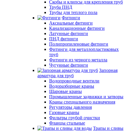
Скобы и клипсы для крепления труб
Труба ПНД
Трубы для теплого пола
Фитинги
Аксиальные фитинги
Канализационные фитинги
Латунные фитинги
ПНД фитинги
Полипропиленовые фитинги
Фитинги для металлопластиковых
труб
Фитинги из черного металла
Чугунные фитинги
Запорная
арматура для труб
Водопроводные вентили
Водоразборные краны
Шаровые краны
Промышленные задвижки и затворы
Краны специального назначения
Регуляторы давления
Газовые краны
Фильтры грубой очистки
Фланцы стальные
Трапы и сливы