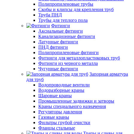
Полипропиленовые трубы
Скобы и клипсы для крепления труб
Труба ПНД
Трубы для теплого пола
Фитинги
Аксиальные фитинги
Канализационные фитинги
Латунные фитинги
ПНД фитинги
Полипропиленовые фитинги
Фитинги для металлопластиковых труб
Фитинги из черного металла
Чугунные фитинги
Запорная арматура
для труб
Водопроводные вентили
Водоразборные краны
Шаровые краны
Промышленные задвижки и затворы
Краны специального назначения
Регуляторы давления
Газовые краны
Фильтры грубой очистки
Фланцы стальные
Трапы и сливы для