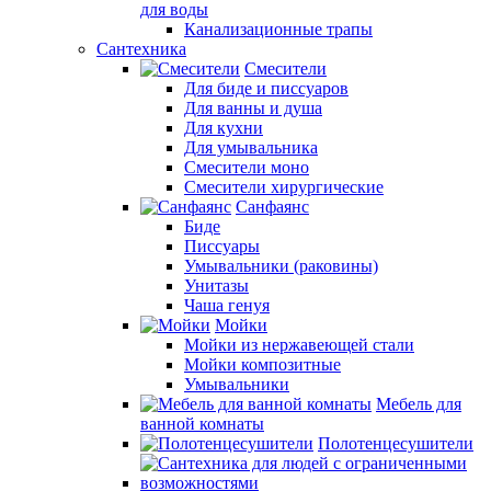
для воды
Канализационные трапы
Сантехника
Смесители
Для биде и писсуаров
Для ванны и душа
Для кухни
Для умывальника
Смесители моно
Смесители хирургические
Санфаянс
Биде
Писсуары
Умывальники (раковины)
Унитазы
Чаша генуя
Мойки
Мойки из нержавеющей стали
Мойки композитные
Умывальники
Мебель для
ванной комнаты
Полотенцесушители