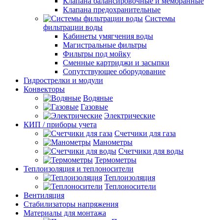
Клапана балансировочные и мембранные
Клапана предохранительные
Системы
фильтрации воды
Кабинеты умягчения воды
Магистральные фильтры
Фильтры под мойку
Сменные картриджи и засыпки
Сопутствующее оборудование
Гидрострелки и модули
Конвекторы
Водяные
Газовые
Электрические
КИП / приборы учета
Счетчики для газа
Манометры
Счетчики для воды
Термометры
Теплоизоляция и теплоносители
Теплоизоляция
Теплоносители
Вентиляция
Стабилизаторы напряжения
Материалы для монтажа