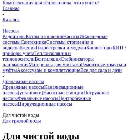
Комплектация для тёплого пола, что купить?
Главная
-
Каталог
-
Насосы
Радиаторы
Котлы отопления
Насосы
Инженерные
системы
Сантехника
Системы отопления и
водоснабжения
Гидрострелки и модули
Конвекторы
КИП /
приборы учета
Теплоизоляция и
теплоносители
Вентиляция
Стабилизаторы
напряжения
Материалы для монтажа
Ремонтные хомуты и
муфты
Аксессуары и комплетующие
Все для сада и дачи
-
Дренажные насосы
Дренажные насосы
Канализационные
насосы(установки)
Насосные станции
Погружные
насосы
Фекальные насосы
Центробежные
насосы
Циркуляционные насосы
-
Для чистой воды
Для грязной воды
Для чистой воды