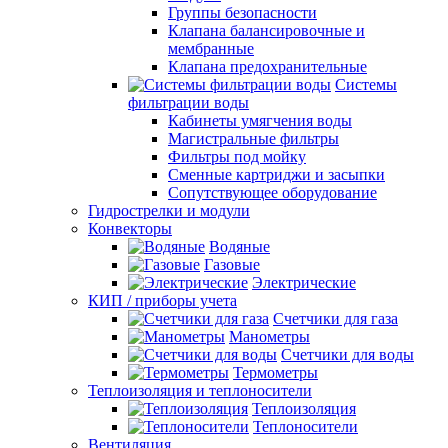
Группы безопасности
Клапана балансировочные и
мембранные
Клапана предохранительные
Системы
фильтрации воды
Кабинеты умягчения воды
Магистральные фильтры
Фильтры под мойку
Сменные картриджи и засыпки
Сопутствующее оборудование
Гидрострелки и модули
Конвекторы
Водяные
Газовые
Электрические
КИП / приборы учета
Счетчики для газа
Манометры
Счетчики для воды
Термометры
Теплоизоляция и теплоносители
Теплоизоляция
Теплоносители
Вентиляция