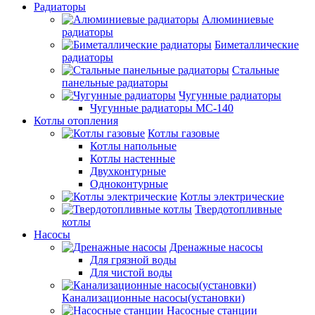
Радиаторы
Алюминиевые
радиаторы
Биметаллические
радиаторы
Стальные
панельные радиаторы
Чугунные радиаторы
Чугунные радиаторы МС-140
Котлы отопления
Котлы газовые
Котлы напольные
Котлы настенные
Двухконтурные
Одноконтурные
Котлы электрические
Твердотопливные
котлы
Насосы
Дренажные насосы
Для грязной воды
Для чистой воды
Канализационные насосы(установки)
Насосные станции