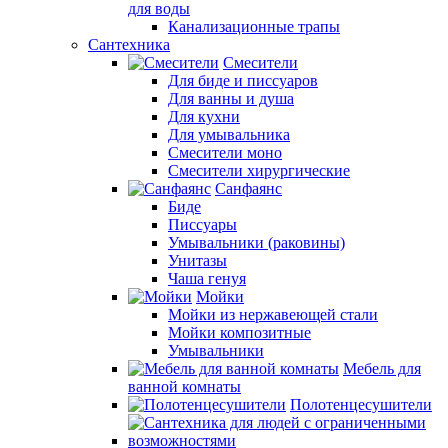
для воды
Канализационные трапы
Сантехника
Смесители
Для биде и писсуаров
Для ванны и душа
Для кухни
Для умывальника
Смесители моно
Смесители хирургические
Санфаянс
Биде
Писсуары
Умывальники (раковины)
Унитазы
Чаша генуя
Мойки
Мойки из нержавеющей стали
Мойки композитные
Умывальники
Мебель для
ванной комнаты
Полотенцесушители