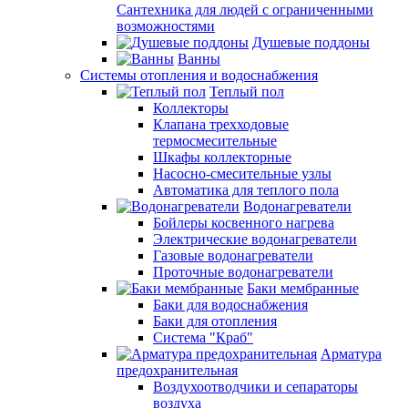
Сантехника для людей с ограниченными
возможностями
Душевые поддоны
Ванны
Системы отопления и водоснабжения
Теплый пол
Коллекторы
Клапана трехходовые
термосмесительные
Шкафы коллекторные
Насосно-смесительные узлы
Автоматика для теплого пола
Водонагреватели
Бойлеры косвенного нагрева
Электрические водонагреватели
Газовые водонагреватели
Проточные водонагреватели
Баки мембранные
Баки для водоснабжения
Баки для отопления
Система "Краб"
Арматура
предохранительная
Воздухоотводчики и сепараторы
воздуха