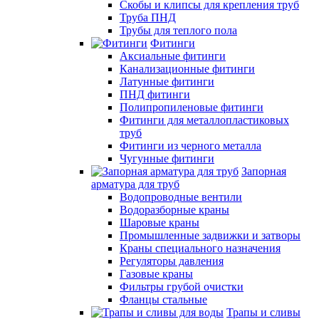
Скобы и клипсы для крепления труб
Труба ПНД
Трубы для теплого пола
Фитинги
Аксиальные фитинги
Канализационные фитинги
Латунные фитинги
ПНД фитинги
Полипропиленовые фитинги
Фитинги для металлопластиковых
труб
Фитинги из черного металла
Чугунные фитинги
Запорная
арматура для труб
Водопроводные вентили
Водоразборные краны
Шаровые краны
Промышленные задвижки и затворы
Краны специального назначения
Регуляторы давления
Газовые краны
Фильтры грубой очистки
Фланцы стальные
Трапы и сливы