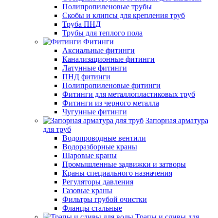
Полипропиленовые трубы
Скобы и клипсы для крепления труб
Труба ПНД
Трубы для теплого пола
Фитинги
Аксиальные фитинги
Канализационные фитинги
Латунные фитинги
ПНД фитинги
Полипропиленовые фитинги
Фитинги для металлопластиковых труб
Фитинги из черного металла
Чугунные фитинги
Запорная арматура
для труб
Водопроводные вентили
Водоразборные краны
Шаровые краны
Промышленные задвижки и затворы
Краны специального назначения
Регуляторы давления
Газовые краны
Фильтры грубой очистки
Фланцы стальные
Трапы и сливы для