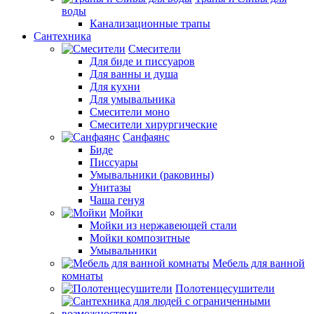
воды
Канализационные трапы
Сантехника
Смесители
Для биде и писсуаров
Для ванны и душа
Для кухни
Для умывальника
Смесители моно
Смесители хирургические
Санфаянс
Биде
Писсуары
Умывальники (раковины)
Унитазы
Чаша генуя
Мойки
Мойки из нержавеющей стали
Мойки композитные
Умывальники
Мебель для ванной
комнаты
Полотенцесушители