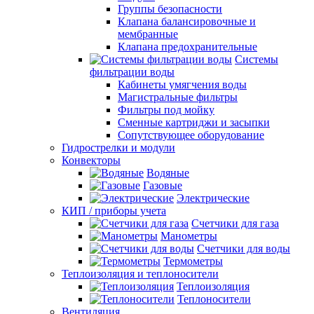
Группы безопасности
Клапана балансировочные и
мембранные
Клапана предохранительные
Системы
фильтрации воды
Кабинеты умягчения воды
Магистральные фильтры
Фильтры под мойку
Сменные картриджи и засыпки
Сопутствующее оборудование
Гидрострелки и модули
Конвекторы
Водяные
Газовые
Электрические
КИП / приборы учета
Счетчики для газа
Манометры
Счетчики для воды
Термометры
Теплоизоляция и теплоносители
Теплоизоляция
Теплоносители
Вентиляция