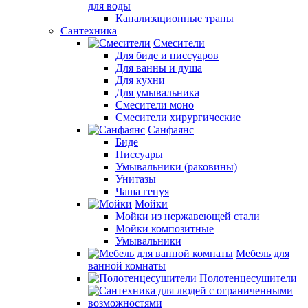
для воды
Канализационные трапы
Сантехника
Смесители
Для биде и писсуаров
Для ванны и душа
Для кухни
Для умывальника
Смесители моно
Смесители хирургические
Санфаянс
Биде
Писсуары
Умывальники (раковины)
Унитазы
Чаша генуя
Мойки
Мойки из нержавеющей стали
Мойки композитные
Умывальники
Мебель для
ванной комнаты
Полотенцесушители