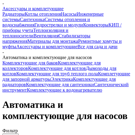
-
Аксессуары и комплетующие
Радиаторы
Котлы отопления
Насосы
Инженерные
системы
Сантехника
Системы отопления и
водоснабжения
Гидрострелки и модули
Конвекторы
КИП /
приборы учета
Теплоизоляция и
теплоносители
Вентиляция
Стабилизаторы
напряжения
Материалы для монтажа
Ремонтные хомуты и
муфты
Аксессуары и комплетующие
Все для сада и дачи
-
Автоматика и комплектующие для насосов
Комплектующие для баков
Комплектующие для
коллекторов
Комплектующие для котлов
Дымоходы для
котлов
Комплектующие для труб теплого пола
Комплетующие
для запорной арматуры
Электрика
Комплектующие для
радиаторов
Комплектующие для сантехники
Сантехнический
инструмент
Комплектующие к водонагревателю
Автоматика и
комплектующие для насосов
Фильтр