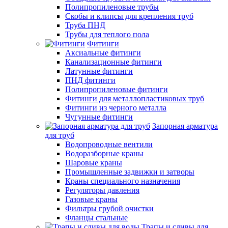
Полипропиленовые трубы
Скобы и клипсы для крепления труб
Труба ПНД
Трубы для теплого пола
Фитинги
Аксиальные фитинги
Канализационные фитинги
Латунные фитинги
ПНД фитинги
Полипропиленовые фитинги
Фитинги для металлопластиковых труб
Фитинги из черного металла
Чугунные фитинги
Запорная арматура
для труб
Водопроводные вентили
Водоразборные краны
Шаровые краны
Промышленные задвижки и затворы
Краны специального назначения
Регуляторы давления
Газовые краны
Фильтры грубой очистки
Фланцы стальные
Трапы и сливы для