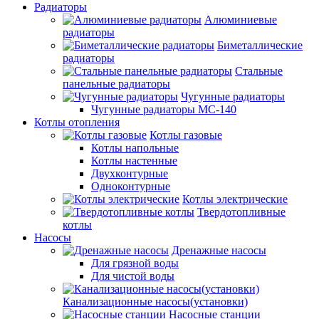
Радиаторы
Алюминиевые
радиаторы
Биметаллические
радиаторы
Стальные
панельные радиаторы
Чугунные радиаторы
Чугунные радиаторы МС-140
Котлы отопления
Котлы газовые
Котлы напольные
Котлы настенные
Двухконтурные
Одноконтурные
Котлы электрические
Твердотопливные
котлы
Насосы
Дренажные насосы
Для грязной воды
Для чистой воды
Канализационные насосы(установки)
Насосные станции