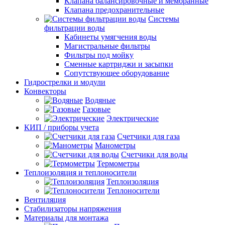
Клапана балансировочные и мембранные
Клапана предохранительные
Системы
фильтрации воды
Кабинеты умягчения воды
Магистральные фильтры
Фильтры под мойку
Сменные картриджи и засыпки
Сопутствующее оборудование
Гидрострелки и модули
Конвекторы
Водяные
Газовые
Электрические
КИП / приборы учета
Счетчики для газа
Манометры
Счетчики для воды
Термометры
Теплоизоляция и теплоносители
Теплоизоляция
Теплоносители
Вентиляция
Стабилизаторы напряжения
Материалы для монтажа