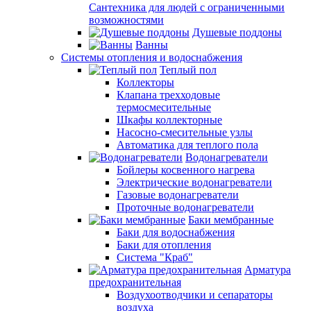
Сантехника для людей с ограниченными
возможностями
Душевые поддоны
Ванны
Системы отопления и водоснабжения
Теплый пол
Коллекторы
Клапана трехходовые
термосмесительные
Шкафы коллекторные
Насосно-смесительные узлы
Автоматика для теплого пола
Водонагреватели
Бойлеры косвенного нагрева
Электрические водонагреватели
Газовые водонагреватели
Проточные водонагреватели
Баки мембранные
Баки для водоснабжения
Баки для отопления
Система "Краб"
Арматура
предохранительная
Воздухоотводчики и сепараторы
воздуха