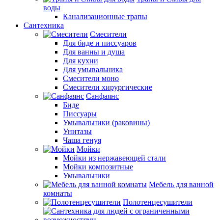
воды
Канализационные трапы
Сантехника
Смесители
Для биде и писсуаров
Для ванны и душа
Для кухни
Для умывальника
Смесители моно
Смесители хирургические
Санфаянс
Биде
Писсуары
Умывальники (раковины)
Унитазы
Чаша генуя
Мойки
Мойки из нержавеющей стали
Мойки композитные
Умывальники
Мебель для ванной
комнаты
Полотенцесушители