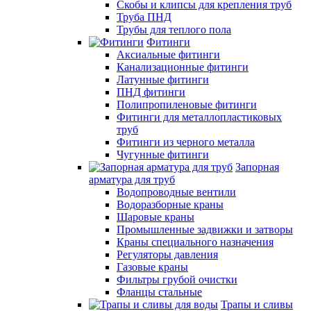
Скобы и клипсы для крепления труб
Труба ПНД
Трубы для теплого пола
Фитинги
Аксиальные фитинги
Канализационные фитинги
Латунные фитинги
ПНД фитинги
Полипропиленовые фитинги
Фитинги для металлопластиковых
труб
Фитинги из черного металла
Чугунные фитинги
Запорная
арматура для труб
Водопроводные вентили
Водоразборные краны
Шаровые краны
Промышленные задвижки и затворы
Краны специального назначения
Регуляторы давления
Газовые краны
Фильтры грубой очистки
Фланцы стальные
Трапы и сливы