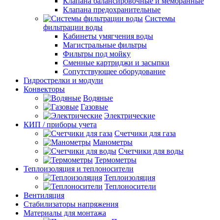
Клапана балансировочные и мембранные
Клапана предохранительные
Системы
фильтрации воды
Кабинеты умягчения воды
Магистральные фильтры
Фильтры под мойку
Сменные картриджи и засыпки
Сопутствующее оборудование
Гидрострелки и модули
Конвекторы
Водяные
Газовые
Электрические
КИП / приборы учета
Счетчики для газа
Манометры
Счетчики для воды
Термометры
Теплоизоляция и теплоносители
Теплоизоляция
Теплоносители
Вентиляция
Стабилизаторы напряжения
Материалы для монтажа