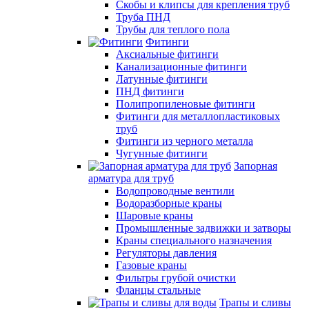
Скобы и клипсы для крепления труб
Труба ПНД
Трубы для теплого пола
Фитинги
Аксиальные фитинги
Канализационные фитинги
Латунные фитинги
ПНД фитинги
Полипропиленовые фитинги
Фитинги для металлопластиковых
труб
Фитинги из черного металла
Чугунные фитинги
Запорная
арматура для труб
Водопроводные вентили
Водоразборные краны
Шаровые краны
Промышленные задвижки и затворы
Краны специального назначения
Регуляторы давления
Газовые краны
Фильтры грубой очистки
Фланцы стальные
Трапы и сливы