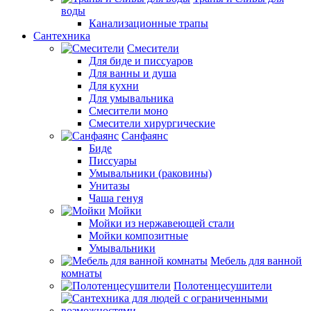
воды
Канализационные трапы
Сантехника
Смесители
Для биде и писсуаров
Для ванны и душа
Для кухни
Для умывальника
Смесители моно
Смесители хирургические
Санфаянс
Биде
Писсуары
Умывальники (раковины)
Унитазы
Чаша генуя
Мойки
Мойки из нержавеющей стали
Мойки композитные
Умывальники
Мебель для ванной
комнаты
Полотенцесушители