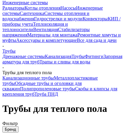
Инженерные системы
Радиаторы
Котлы отопления
Насосы
Инженерные
системы
Сантехника
Системы отопления и
водоснабжения
Гидрострелки и модули
Конвекторы
КИП /
приборы учета
Теплоизоляция и
теплоносители
Вентиляция
Стабилизаторы
напряжения
Материалы для монтажа
Ремонтные хомуты и
муфты
Аксессуары и комплетующие
Все для сада и дачи
-
Трубы
Дренажные системы
Канализация
Трубы
Фитинги
Запорная
арматура для труб
Трапы и сливы для воды
-
Трубы для теплого пола
Канализационные трубы
Металлопластиковые
трубы
Обсадные трубы и оголовки для
скважин
Полипропиленовые трубы
Скобы и клипсы для
крепления труб
Труба ПНД
Трубы для теплого пола
Фильтр
Бренд