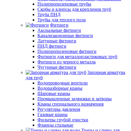
Полипропиленовые трубы
Скобы и клипсы для крепления труб
Труба ПНД
Трубы для теплого пола
Фитинги
Аксиальные фитинги
Канализационные фитинги
Латунные фитинги
ПНД фитинги
Полипропиленовые фитинги
Фитинги для металлопластиковых труб
Фитинги из черного металла
Чугунные фитинги
Запорная арматура
для труб
Водопроводные вентили
Водоразборные краны
Шаровые краны
Промышленные задвижки и затворы
Краны специального назначения
Регуляторы давления
Газовые краны
Фильтры грубой очистки
Фланцы стальные
Трапы и сливы для