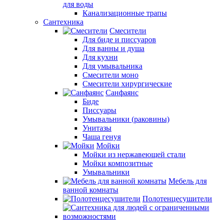
для воды
Канализационные трапы
Сантехника
Смесители
Для биде и писсуаров
Для ванны и душа
Для кухни
Для умывальника
Смесители моно
Смесители хирургические
Санфаянс
Биде
Писсуары
Умывальники (раковины)
Унитазы
Чаша генуя
Мойки
Мойки из нержавеющей стали
Мойки композитные
Умывальники
Мебель для
ванной комнаты
Полотенцесушители