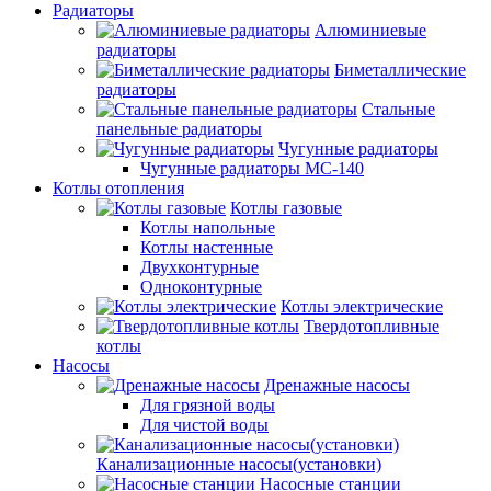
Радиаторы
Алюминиевые
радиаторы
Биметаллические
радиаторы
Стальные
панельные радиаторы
Чугунные радиаторы
Чугунные радиаторы МС-140
Котлы отопления
Котлы газовые
Котлы напольные
Котлы настенные
Двухконтурные
Одноконтурные
Котлы электрические
Твердотопливные
котлы
Насосы
Дренажные насосы
Для грязной воды
Для чистой воды
Канализационные насосы(установки)
Насосные станции