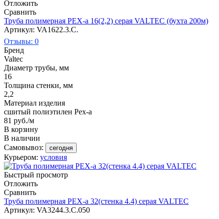
Отложить
Сравнить
Труба полимерная PEX-a 16(2,2) серая VALTEC (бухта 200м)
Артикул: VA1622.3.C.
Отзывы: 0
Бренд
Valtec
Диаметр трубы, мм
16
Толщина стенки, мм
2,2
Материал изделия
сшитый полиэтилен Pex-a
81
руб.
/м
В корзину
В наличии
Самовывоз:
сегодня
Курьером:
условия
Быстрый просмотр
Отложить
Сравнить
Труба полимерная PEX-a 32(стенка 4.4) серая VALTEC
Артикул: VA3244.3.C.050