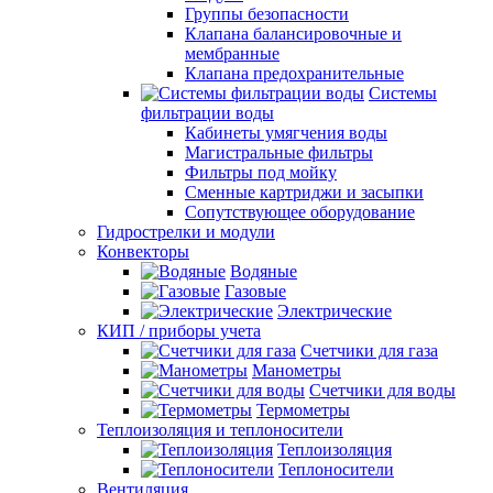
Группы безопасности
Клапана балансировочные и
мембранные
Клапана предохранительные
Системы
фильтрации воды
Кабинеты умягчения воды
Магистральные фильтры
Фильтры под мойку
Сменные картриджи и засыпки
Сопутствующее оборудование
Гидрострелки и модули
Конвекторы
Водяные
Газовые
Электрические
КИП / приборы учета
Счетчики для газа
Манометры
Счетчики для воды
Термометры
Теплоизоляция и теплоносители
Теплоизоляция
Теплоносители
Вентиляция