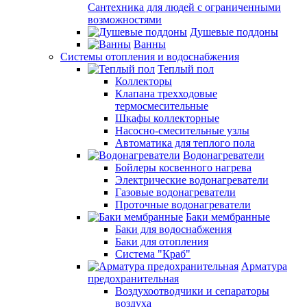
Сантехника для людей с ограниченными
возможностями
Душевые поддоны
Ванны
Системы отопления и водоснабжения
Теплый пол
Коллекторы
Клапана трехходовые
термосмесительные
Шкафы коллекторные
Насосно-смесительные узлы
Автоматика для теплого пола
Водонагреватели
Бойлеры косвенного нагрева
Электрические водонагреватели
Газовые водонагреватели
Проточные водонагреватели
Баки мембранные
Баки для водоснабжения
Баки для отопления
Система "Краб"
Арматура
предохранительная
Воздухоотводчики и сепараторы
воздуха