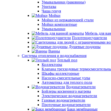
Умывальники (раковины)
Унитазы
Чаша генуя
Мойки
Мойки из нержавеющей стали
Мойки композитные
Умывальники
Мебель для ва
Полотенцесушители
Душевые поддоны
Ванны
Системы отопления и водоснабжения
Теплый пол
Коллекторы
Клапана трехходовые термосмесительн
Шкафы коллекторные
Насосно-смесительные узлы
Автоматика для теплого пола
Водонагреватели
Бойлеры косвенного нагрева
Электрические водонагреватели
Газовые водонагреватели
Проточные водонагреватели
Баки мембранные