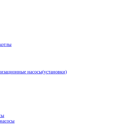
котлы
изационные насосы(установки)
сы
насосы