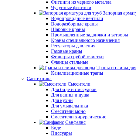
Фитинги из черного металла
Чугунные фитинги
Запорная армат
Водопроводные вентили
Водоразборные краны
Шаровые краны
Промышленные задвижки и затворы
Краны специального назначения
Регуляторы давления
Газовые краны
Фильтры грубой очистки
Фланцы стальные
Трапы и сливы дл
Канализационные трапы
Сантехника
Смесители
Для биде и писсуаров
Для ванны и душа
Для кухни
Для умывальника
Смесители моно
Смесители хирургические
Санфаянс
Биде
Писсуары