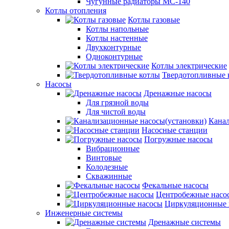
Чугунные радиаторы МС-140
Котлы отопления
Котлы газовые
Котлы напольные
Котлы настенные
Двухконтурные
Одноконтурные
Котлы электрические
Твердотопливные 
Насосы
Дренажные насосы
Для грязной воды
Для чистой воды
Канал
Насосные станции
Погружные насосы
Вибрационные
Винтовые
Колодезные
Скважинные
Фекальные насосы
Центробежные насо
Циркуляционные 
Инженерные системы
Дренажные системы