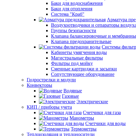
Баки для водоснабжения
Баки для отопления
Система "Краб"
Арматура пре
Воздухоотводчики и сепараторы воздух
Группы безопасности
Клапана балансировочные и мембранны
Клапана предохранительные
Системы фильт
Кабинеты умягчения воды
Магистральные фильтры
Фильтры под мойку
Сменные картриджи и засыпки
Сопутствующее оборудование
Гидрострелки и модули
Конвекторы
Водяные
Газовые
Электрические
КИП / приборы учета
Счетчики для газа
Манометры
Счетчики для воды
Термометры
Теплоизоляция и теплоносители