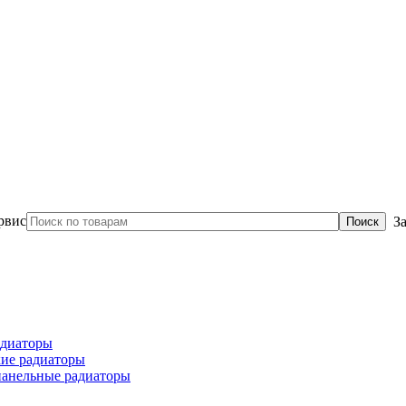
З
диаторы
ие радиаторы
панельные радиаторы