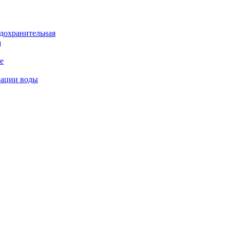
дохранительная
а
е
рации воды