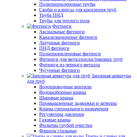
Полипропиленовые трубы
Скобы и клипсы для крепления труб
Труба ПНД
Трубы для теплого пола
Фитинги
Аксиальные фитинги
Канализационные фитинги
Латунные фитинги
ПНД фитинги
Полипропиленовые фитинги
Фитинги для металлопластиковых труб
Фитинги из черного металла
Чугунные фитинги
Запорная арматура
для труб
Водопроводные вентили
Водоразборные краны
Шаровые краны
Промышленные задвижки и затворы
Краны специального назначения
Регуляторы давления
Газовые краны
Фильтры грубой очистки
Фланцы стальные
Трапы и сливы для