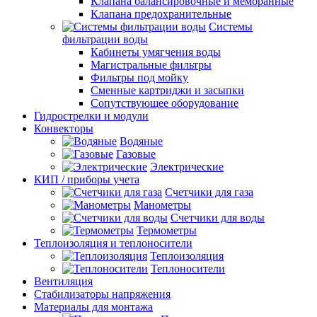
Клапана балансировочные и мембранные
Клапана предохранительные
Системы
фильтрации воды
Кабинеты умягчения воды
Магистральные фильтры
Фильтры под мойку
Сменные картриджи и засыпки
Сопутствующее оборудование
Гидрострелки и модули
Конвекторы
Водяные
Газовые
Электрические
КИП / приборы учета
Счетчики для газа
Манометры
Счетчики для воды
Термометры
Теплоизоляция и теплоносители
Теплоизоляция
Теплоносители
Вентиляция
Стабилизаторы напряжения
Материалы для монтажа