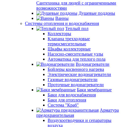
Сантехника для людей с ограниченными
возможностями
Душевые поддоны
Ванны
Системы отопления и водоснабжения
Теплый пол
Коллекторы
Клапана трехходовые
термосмесительные
Шкафы коллекторные
Насосно-смесительные узлы
Автоматика для теплого пола
Водонагреватели
Бойлеры косвенного нагрева
Электрические водонагреватели
Газовые водонагреватели
Проточные водонагреватели
Баки мембранные
Баки для водоснабжения
Баки для отопления
Система "Краб"
Арматура
предохранительная
Воздухоотводчики и сепараторы
воздуха