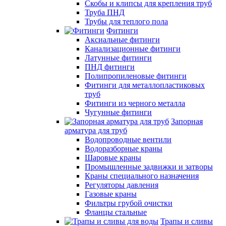
Скобы и клипсы для крепления труб
Труба ПНД
Трубы для теплого пола
Фитинги
Аксиальные фитинги
Канализационные фитинги
Латунные фитинги
ПНД фитинги
Полипропиленовые фитинги
Фитинги для металлопластиковых
труб
Фитинги из черного металла
Чугунные фитинги
Запорная
арматура для труб
Водопроводные вентили
Водоразборные краны
Шаровые краны
Промышленные задвижки и затворы
Краны специального назначения
Регуляторы давления
Газовые краны
Фильтры грубой очистки
Фланцы стальные
Трапы и сливы