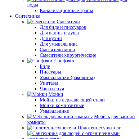
воды
Канализационные трапы
Сантехника
Смесители
Для биде и писсуаров
Для ванны и душа
Для кухни
Для умывальника
Смесители моно
Смесители хирургические
Санфаянс
Биде
Писсуары
Умывальники (раковины)
Унитазы
Чаша генуя
Мойки
Мойки из нержавеющей стали
Мойки композитные
Умывальники
Мебель для ванной
комнаты
Полотенцесушители