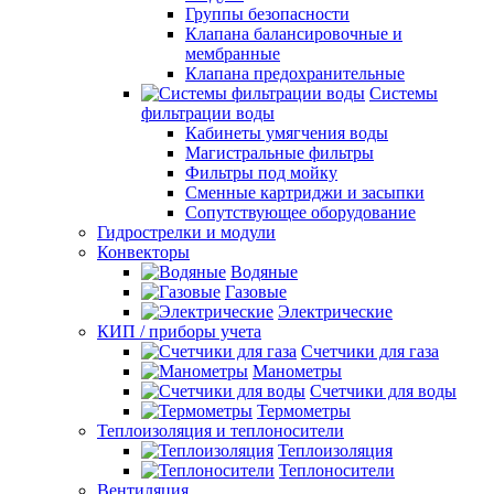
Группы безопасности
Клапана балансировочные и
мембранные
Клапана предохранительные
Системы
фильтрации воды
Кабинеты умягчения воды
Магистральные фильтры
Фильтры под мойку
Сменные картриджи и засыпки
Сопутствующее оборудование
Гидрострелки и модули
Конвекторы
Водяные
Газовые
Электрические
КИП / приборы учета
Счетчики для газа
Манометры
Счетчики для воды
Термометры
Теплоизоляция и теплоносители
Теплоизоляция
Теплоносители
Вентиляция