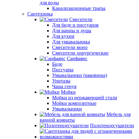
для воды
Канализационные трапы
Сантехника
Смесители
Для биде и писсуаров
Для ванны и душа
Для кухни
Для умывальника
Смесители моно
Смесители хирургические
Санфаянс
Биде
Писсуары
Умывальники (раковины)
Унитазы
Чаша генуя
Мойки
Мойки из нержавеющей стали
Мойки композитные
Умывальники
Мебель для
ванной комнаты
Полотенцесушители