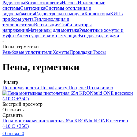
Радиаторы
Котлы отопления
Насосы
Инженерные
системы
Сантехника
Системы отопления и
водоснабжения
Гидрострелки и модули
Конвекторы
КИП /
приборы учета
Теплоизоляция и
теплоносители
Вентиляция
Стабилизаторы
напряжения
Материалы для монтажа
Ремонтные хомуты и
муфты
Аксессуары и комплетующие
Все для сада и дачи
-
Пены, герметики
Резьбовые уплотнители
Хомуты
Прокладки
Тросы
Пены, герметики
Фильтр
По популярности
По алфавиту
По цене
По наличию
Быстрый просмотр
Отложить
Сравнить
Пена монтажная пистолетная 65л KRONbuld ONE всесезон
(-10 C +35C)
Отзывы: 0