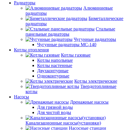
Радиаторы
Алюминиевые
радиаторы
Биметаллические
радиаторы
Стальные
панельные радиаторы
Чугунные радиаторы
Чугунные радиаторы МС-140
Котлы отопления
Котлы газовые
Котлы напольные
Котлы настенные
Двухконтурные
Одноконтурные
Котлы электрические
Твердотопливные
котлы
Насосы
Дренажные насосы
Для грязной воды
Для чистой воды
Канализационные насосы(установки)
Насосные станции