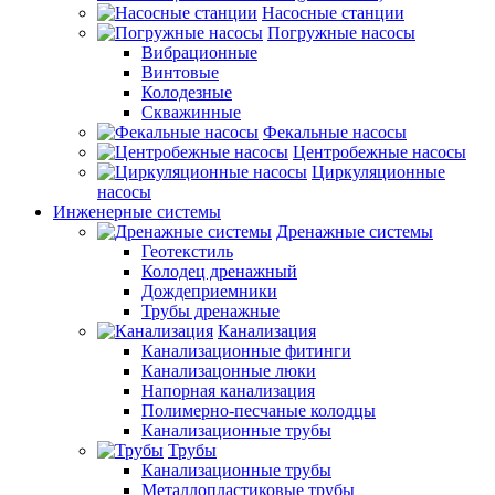
Насосные станции
Погружные насосы
Вибрационные
Винтовые
Колодезные
Скважинные
Фекальные насосы
Центробежные насосы
Циркуляционные
насосы
Инженерные системы
Дренажные системы
Геотекстиль
Колодец дренажный
Дождеприемники
Трубы дренажные
Канализация
Канализационные фитинги
Канализацонные люки
Напорная канализация
Полимерно-песчаные колодцы
Канализационные трубы
Трубы
Канализационные трубы
Металлопластиковые трубы