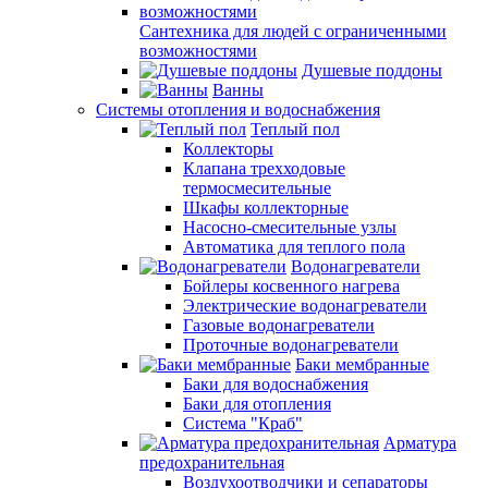
Сантехника для людей с ограниченными
возможностями
Душевые поддоны
Ванны
Системы отопления и водоснабжения
Теплый пол
Коллекторы
Клапана трехходовые
термосмесительные
Шкафы коллекторные
Насосно-смесительные узлы
Автоматика для теплого пола
Водонагреватели
Бойлеры косвенного нагрева
Электрические водонагреватели
Газовые водонагреватели
Проточные водонагреватели
Баки мембранные
Баки для водоснабжения
Баки для отопления
Система "Краб"
Арматура
предохранительная
Воздухоотводчики и сепараторы