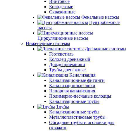
Винтовые
Колодезные
Скважинные
Фекальные насосы
Центробежные
насосы
Циркуляционные насосы
Инженерные системы
Дренажные системы
Геотекстиль
Колодец дренажный
Дождеприемники
Трубы дренажные
Канализация
Канализационные фитинги
Канализацонные люки
Напорная канализация
Полимерно-песчаные колодцы
Канализационные трубы
Трубы
Канализационные трубы
Металлопластиковые трубы
Обсадные трубы и оголовки для
скважин