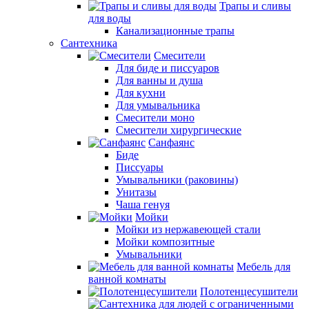
Трапы и сливы
для воды
Канализационные трапы
Сантехника
Смесители
Для биде и писсуаров
Для ванны и душа
Для кухни
Для умывальника
Смесители моно
Смесители хирургические
Санфаянс
Биде
Писсуары
Умывальники (раковины)
Унитазы
Чаша генуя
Мойки
Мойки из нержавеющей стали
Мойки композитные
Умывальники
Мебель для
ванной комнаты
Полотенцесушители