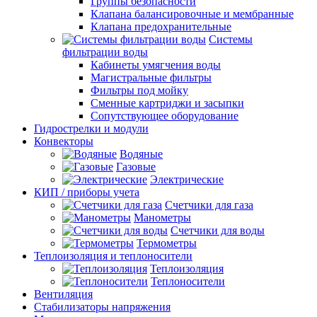
Группы безопасности
Клапана балансировочные и мембранные
Клапана предохранительные
Системы
фильтрации воды
Кабинеты умягчения воды
Магистральные фильтры
Фильтры под мойку
Сменные картриджи и засыпки
Сопутствующее оборудование
Гидрострелки и модули
Конвекторы
Водяные
Газовые
Электрические
КИП / приборы учета
Счетчики для газа
Манометры
Счетчики для воды
Термометры
Теплоизоляция и теплоносители
Теплоизоляция
Теплоносители
Вентиляция
Стабилизаторы напряжения