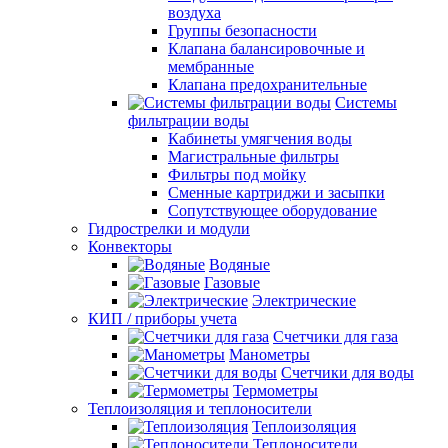
воздуха
Группы безопасности
Клапана балансировочные и
мембранные
Клапана предохранительные
Системы
фильтрации воды
Кабинеты умягчения воды
Магистральные фильтры
Фильтры под мойку
Сменные картриджи и засыпки
Сопутствующее оборудование
Гидрострелки и модули
Конвекторы
Водяные
Газовые
Электрические
КИП / приборы учета
Счетчики для газа
Манометры
Счетчики для воды
Термометры
Теплоизоляция и теплоносители
Теплоизоляция
Теплоносители