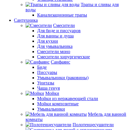
Трапы и сливы для
воды
Канализационные трапы
Сантехника
Смесители
Для биде и писсуаров
Для ванны и душа
Для кухни
Для умывальника
Смесители моно
Смесители хирургические
Санфаянс
Биде
Писсуары
Умывальники (раковины)
Унитазы
Чаша генуя
Мойки
Мойки из нержавеющей стали
Мойки композитные
Умывальники
Мебель для ванной
комнаты
Полотенцесушители