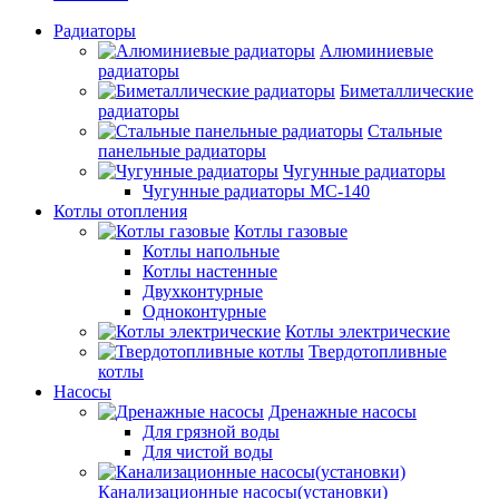
Радиаторы
Алюминиевые
радиаторы
Биметаллические
радиаторы
Стальные
панельные радиаторы
Чугунные радиаторы
Чугунные радиаторы МС-140
Котлы отопления
Котлы газовые
Котлы напольные
Котлы настенные
Двухконтурные
Одноконтурные
Котлы электрические
Твердотопливные
котлы
Насосы
Дренажные насосы
Для грязной воды
Для чистой воды
Канализационные насосы(установки)