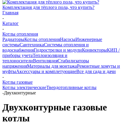
Комплектация для тёплого пола, что купить?
Главная
-
Каталог
-
Котлы отопления
Радиаторы
Котлы отопления
Насосы
Инженерные
системы
Сантехника
Системы отопления и
водоснабжения
Гидрострелки и модули
Конвекторы
КИП /
приборы учета
Теплоизоляция и
теплоносители
Вентиляция
Стабилизаторы
напряжения
Материалы для монтажа
Ремонтные хомуты и
муфты
Аксессуары и комплетующие
Все для сада и дачи
-
Котлы газовые
Котлы электрические
Твердотопливные котлы
-
Двухконтурные
Двухконтурные газовые
котлы