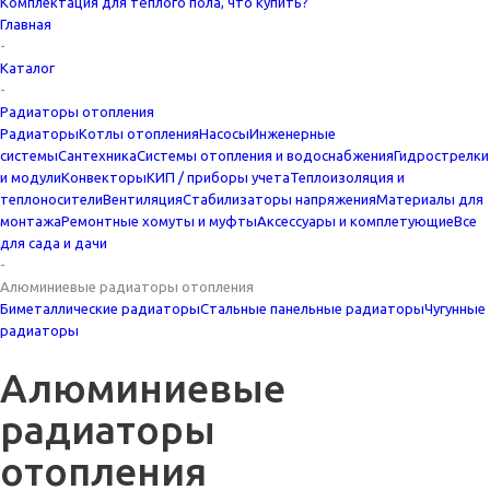
Комплектация для тёплого пола, что купить?
Главная
-
Каталог
-
Радиаторы отопления
Радиаторы
Котлы отопления
Насосы
Инженерные
системы
Сантехника
Системы отопления и водоснабжения
Гидрострелки
и модули
Конвекторы
КИП / приборы учета
Теплоизоляция и
теплоносители
Вентиляция
Стабилизаторы напряжения
Материалы для
монтажа
Ремонтные хомуты и муфты
Аксессуары и комплетующие
Все
для сада и дачи
-
Алюминиевые радиаторы отопления
Биметаллические радиаторы
Стальные панельные радиаторы
Чугунные
радиаторы
Алюминиевые
радиаторы
отопления